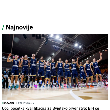
/
Najnovije
/
KOŠARKA
I
PRIJE 3 DANA
Uoči početka kvalifikacija za Svjetsko prvenstvo: BiH će