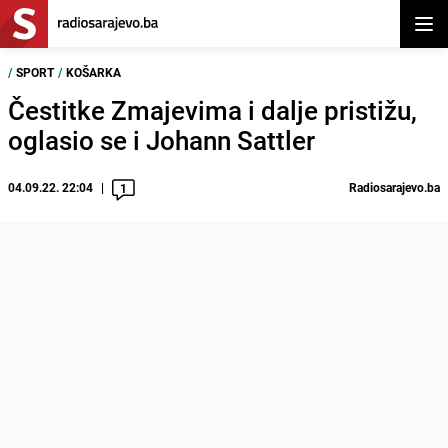
Otvor
/
SPORT
/
KOŠARKA
Čestitke Zmajevima i dalje pristižu,
oglasio se i Johann Sattler
04.09.22. 22:04
Radiosarajevo.ba
1