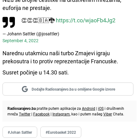
euforija ne prestaje.
👏👏👏🇧🇦🐉
https://t.co/wjaoFb4Jg2
— Johann Sattler (@josattler)
September 4, 2022
Narednu utakmicu naši turbo Zmajevi igraju
prekosutra i to protiv reprezentacije Francuske.
Susret počinje u 14.30 sati.
Dodajte Radiosarajevo.ba u omiljene Google izvore
Radiosarajevo.ba
pratite putem aplikacije za
Android
|
iOS
i društvenih
mreža
Twitter
|
Facebook
|
Instagram
, kao i putem našeg
Viber
Chata.
#Johan Sattler
#Eurobasket 2022