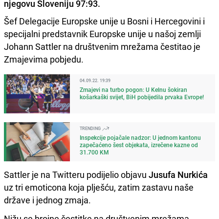
njegovu Sloveniju 97:93.
Šef Delegacije Europske unije u Bosni i Hercegovini i
specijalni predstavnik Europske unije u našoj zemlji
Johann Sattler na društvenim mrežama čestitao je
Zmajevima pobjedu.
04.09.22. 19:39
Zmajevi na turbo pogon: U Kelnu šokiran
košarkaški svijet, BiH pobijedila prvaka Evrope!
TRENDING
Inspekcije pojačale nadzor: U jednom kantonu
zapečaćeno šest objekata, izrečene kazne od
31.700 KM
Sattler je na Twitteru podijelio objavu
Jusufa Nurkića
uz tri emoticona koja plješću, zatim zastavu naše
države i jednog zmaja.
Nižu se brojne čestitke na društvenim mrežama,