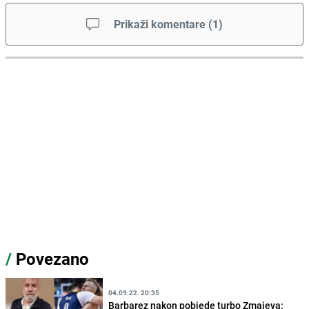
Prikaži komentare
(
1
)
/
Povezano
04.09.22. 20:35
Barbarez nakon pobjede turbo Zmajeva: