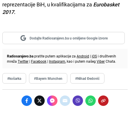
reprezentacije BiH, u kvalifikacijama za
Eurobasket
2017.
Dodajte Radiosarajevo.ba u omiljene Google izvore
Radiosarajevo.ba
pratite putem aplikacije za
Android
|
iOS
i društvenih
mreža
Twitter
|
Facebook
|
Instagram
, kao i putem našeg
Viber
Chata.
#košarka
#Bayern Munchen
#Nihad Đedović