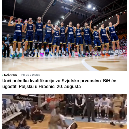
/
KOŠARKA
I
PRIJE 2 DANA
Uoči početka kvalifikacija za Svjetsko prvenstvo: BiH će
ugostiti Poljsku u Hrasnici 20. augusta