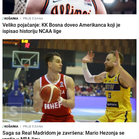
/
KOŠARKA
I
PRIJE 5 DANA
Veliko pojačanje: KK Bosna doveo Amerikanca koji je
ispisao historiju NCAA lige
/
KOŠARKA
I
PRIJE 5 DANA
Saga sa Real Madridom je završena: Mario Hezonja se
vratio u NBA ligu