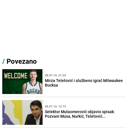
/
Povezano
08.07.16. 21:20
Mirza Teletović i službeno igrač Milwaukee
Bucksa
08.07.16. 12:15
Selektor Mulaomerović objavio spisak:
Pozvani Musa, Nurkić, Teletović...