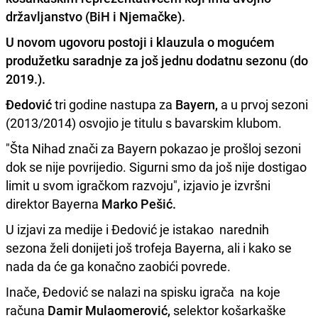
državljanstvo (BiH i Njemačke).
U novom ugovoru postoji i klauzula o mogućem
produžetku saradnje za još jednu dodatnu sezonu (do
2019.).
Đedović
tri godine nastupa za
Bayern,
a u prvoj sezoni
(2013/2014) osvojio je titulu s bavarskim klubom.
"Šta Nihad znači za Bayern pokazao je prošloj sezoni
dok se nije povrijedio. Sigurni smo da još nije dostigao
limit u svom igračkom razvoju", izjavio je izvršni
direktor Bayerna
Marko Pešić.
U izjavi za medije i Đedović je istakao narednih
sezona želi donijeti još trofeja Bayerna, ali i kako se
nada da će ga konačno zaobići povrede.
Inače, Đedović se nalazi na spisku igrača na koje
računa
Damir Mulaomerović,
selektor košarkaške