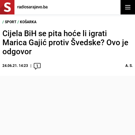
Otvor
/
SPORT
/
KOŠARKA
Cijela BiH se pita hoće li igrati
Marica Gajić protiv Švedske? Ovo je
odgovor
24.06.21. 14:23
A. S.
1