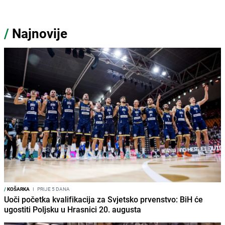
/
Najnovije
/
KOŠARKA
I
PRIJE 5 DANA
Uoči početka kvalifikacija za Svjetsko prvenstvo: BiH će
ugostiti Poljsku u Hrasnici 20. augusta