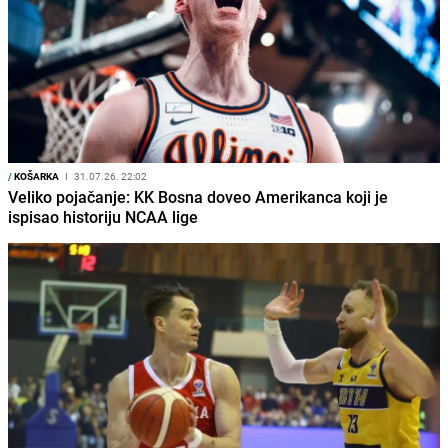
/
KOŠARKA
I
31.07.26. 22:02
Veliko pojačanje: KK Bosna doveo Amerikanca koji je
ispisao historiju NCAA lige