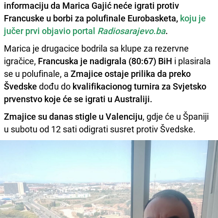
informaciju da
Marica Gajić
neće igrati protiv
Francuske
u borbi za polufinale Eurobasketa,
koju je
jučer prvi objavio portal
Radiosarajevo.ba
.
Marica je drugacice bodrila sa klupe za rezervne
igračice,
Francuska je nadigrala (80:67) BiH
i plasirala
se u polufinale, a
Zmajice ostaje prilika da preko
Švedske
dođu do
kvalifikacionog turnira za Svjetsko
prvenstvo koje će se igrati u Australiji.
Zmajice su danas stigle u Valenciju
, gdje će u Španiji
u subotu od 12 sati odigrati susret protiv Švedske.