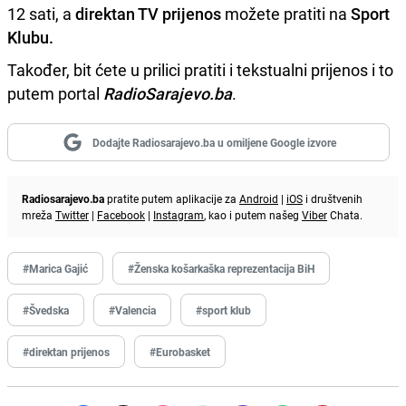
12 sati, a
direktan TV prijenos
možete pratiti na
Sport
Klubu.
Također, bit ćete u prilici pratiti i tekstualni prijenos i to
putem portal
RadioSarajevo.ba
.
Dodajte Radiosarajevo.ba u omiljene Google izvore
Radiosarajevo.ba
pratite putem aplikacije za
Android
|
iOS
i društvenih
mreža
Twitter
|
Facebook
|
Instagram
, kao i putem našeg
Viber
Chata.
#Marica Gajić
#Ženska košarkaška reprezentacija BiH
#Švedska
#Valencia
#sport klub
#direktan prijenos
#Eurobasket