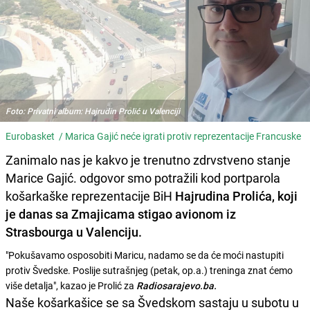
Foto: Privatni album: Hajrudin Prolić u Valenciji
Eurobasket /
Marica Gajić neće igrati protiv reprezentacije Francuske
Zanimalo nas je kakvo je trenutno zdrvstveno stanje
Marice Gajić. odgovor smo potražili kod portparola
košarkaške reprezentacije BiH
Hajrudina Prolića, koji
je danas sa Zmajicama stigao avionom iz
Strasbourga u Valenciju.
"Pokušavamo osposobiti Maricu, nadamo se da će moći nastupiti
protiv Švedske. Poslije sutrašnjeg (petak, op.a.) treninga znat ćemo
više detalja", kazao je Prolić za
Radiosarajevo.ba.
Naše košarkašice se sa Švedskom sastaju u subotu u