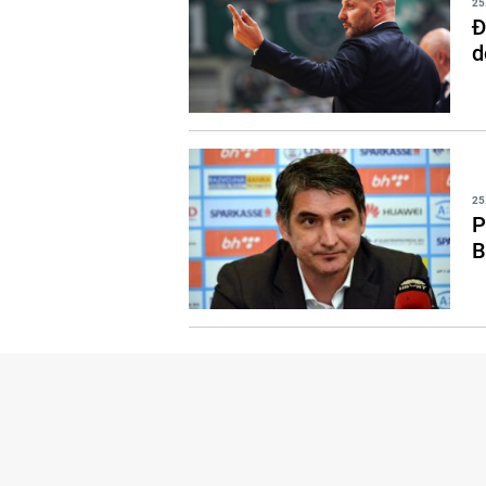
25
Đ
d
25
P
B