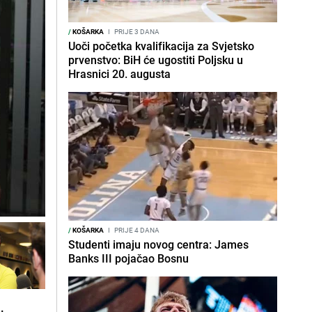
/
KOŠARKA
I
PRIJE 3 DANA
Uoči početka kvalifikacija za Svjetsko
prvenstvo: BiH će ugostiti Poljsku u
Hrasnici 20. augusta
/
KOŠARKA
I
PRIJE 4 DANA
Studenti imaju novog centra: James
Banks III pojačao Bosnu