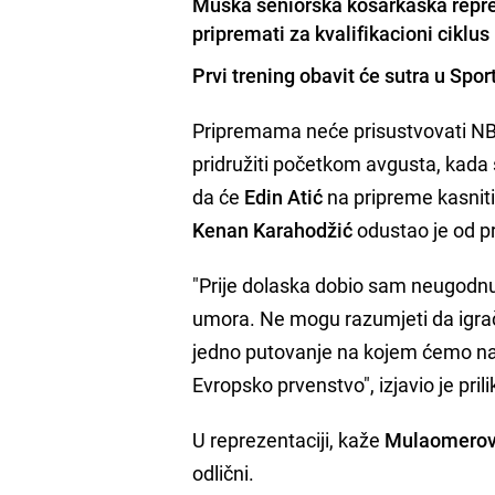
Muška seniorska košarkaška reprez
pripremati za kvalifikacioni ciklu
Prvi trening obavit će sutra u Sp
Pripremama neće prisustvovati NB
pridružiti početkom avgusta, kada 
da će
Edin Atić
na pripreme kasniti
Kenan Karahodžić
odustao je od p
"Prije dolaska dobio sam neugodnu
umora. Ne mogu razumjeti da igrač
jedno putovanje na kojem ćemo nare
Evropsko prvenstvo", izjavio je pri
U reprezentaciji, kaže
Mulaomerov
odlični.