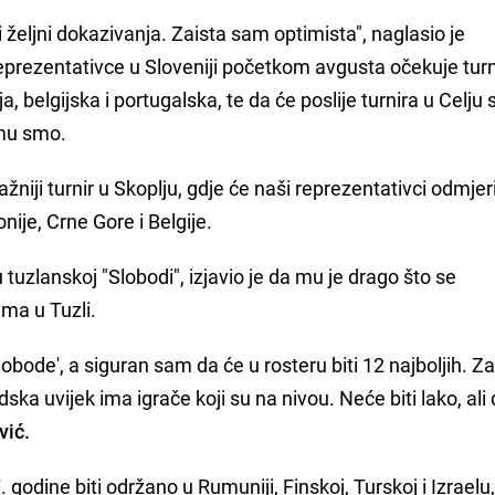
željni dokazivanja. Zaista sam optimista", naglasio je
reprezentativce u Sloveniji početkom avgusta očekuje turn
 belgijska i portugalska, te da će poslije turnira u Celju s
emu smo.
ažniji turnir u Skoplju, gdje će naši reprezentativci odmjeri
je, Crne Gore i Belgije.
 u tuzlanskoj "Slobodi", izjavio je da mu je drago što se
ma u Tuzli.
obode', a siguran sam da će u rosteru biti 12 najboljih. Za
edska uvijek ima igrače koji su na nivou. Neće biti lako, ali
vić.
godine biti održano u Rumuniji, Finskoj, Turskoj i Izraelu