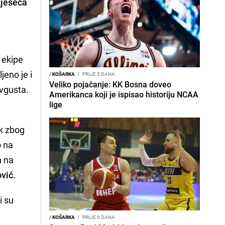
mjeseca
u ekipe
jeno je i
/
KOŠARKA
I
PRIJE 5 DANA
Veliko pojačanje: KK Bosna doveo
avgusta.
Amerikanca koji je ispisao historiju NCAA
lige
k zbog
o na
n na
vić.
i su
/
KOŠARKA
I
PRIJE 6 DANA