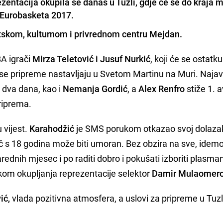
entacija okupila se danas u Tuzli, gdje će se do kraja 
s Eurobasketa 2017.
ortskom, kulturnom i privrednom centru Mejdan.
A igrači
Mirza Teletović i Jusuf Nurkić
, koji će se ostatk
se pripreme nastavljaju u Svetom Martinu na Muri. Najavl
 dva dana, kao i
Nemanja Gordić
, a
Alex Renfro
stiže 1. 
riprema.
 vijest.
Karahodžić
je SMS porukom otkazao svoj dolaza
 s 18 godina može biti umoran. Bez obzira na sve, idem
dnih mjesec i po raditi dobro i pokušati izboriti plasma
likom okupljanja reprezentacije selektor
Damir Mulaomero
ić,
vlada pozitivna atmosfera, a uslovi za pripreme u Tuzl