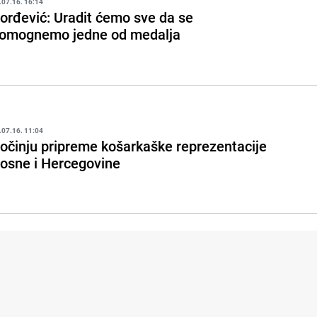
.07.16. 16:14
orđević: Uradit ćemo sve da se
omognemo jedne od medalja
.07.16. 11:04
očinju pripreme košarkaške reprezentacije
osne i Hercegovine