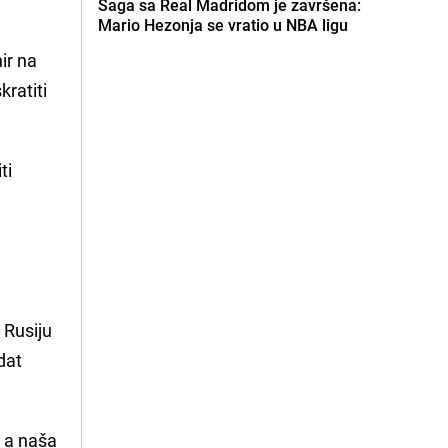
Saga sa Real Madridom je završena:
Mario Hezonja se vratio u NBA ligu
ir na
kratiti
ti
 Rusiju
 dat
, a naša