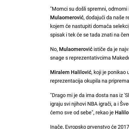
"Momci su došli spremni, odmorni i 
Mulaomerović
, dodajući da naše 
kojem će nastupiti domaća selekcija,
spisak i tek će se tada znati na č
No,
Mulaomerović
ističe da je najv
snage s reprezentativcima Makedoni
Miralem Halilović
, koji je ponikao
reprezentacija okupila na priprema
"Drago mi je da ima dosta nas iz 'Sl
igraju svi njihovi NBA igrači, a i Šv
ćemo sve od sebe", rekao je
Halilo
Inače, Evropsko prvenstvo će 2017. 