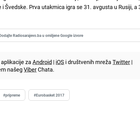
e i Švedske. Prva utakmica igra se 31. avgusta u Rusiji, a 
Dodajte Radiosarajevo.ba u omiljene Google izvore
aplikacije za
Android
|
iOS
i društvenih mreža
Twitter
|
utem našeg
Viber
Chata.
#pripreme
#Eurobasket 2017