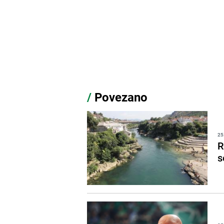
/
Povezano
25
R
s