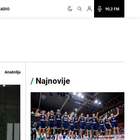
RADIO
90,2 FM
Anadolija
/
Najnovije