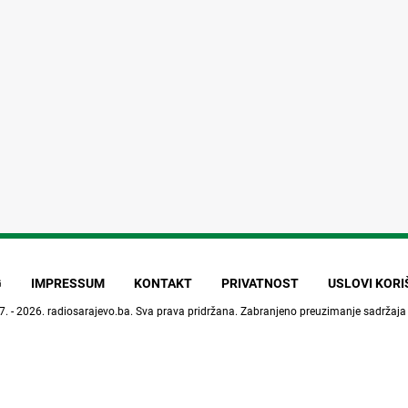
G
IMPRESSUM
KONTAKT
PRIVATNOST
USLOVI KOR
7. - 2026.
radiosarajevo.ba
. Sva prava pridržana. Zabranjeno preuzimanje sadržaja