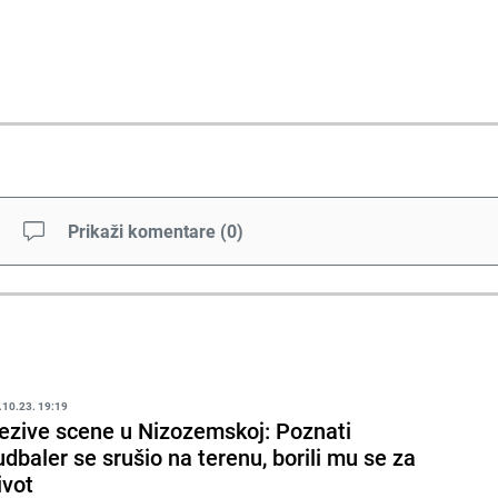
Prikaži komentare
(
0
)
.10.23. 19:19
ezive scene u Nizozemskoj: Poznati
udbaler se srušio na terenu, borili mu se za
ivot