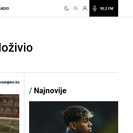
RADIO
90,2 FM
doživio
osarajevo.ba
/
Najnovije