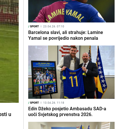
/
SPORT
I
23.04.26. 07:10
Barcelona slavi, ali strahuje: Lamine
Yamal se povrijedio nakon penala
/
SPORT
I
13.04.26. 11:18
Edin Džeko posjetio Ambasadu SAD-a
sti u
uoči Svjetskog prvenstva 2026.