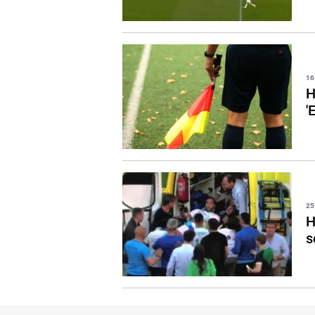
16
H
'
25
H
s