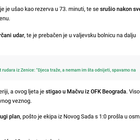
e je ušao kao rezerva u 73. minuti, te se
srušio nakon s
enu.
rčani udar
, te je prebačen je u valjevsku bolnicu na dalju
t rudara iz Zenice: "Djeca traže, a nemam im šta odnijeti, spavamo na
iji, a ovog ljeta je
stigao u Mačvu iz OFK Beograda
. Vis
zivnog veznog.
ugi plan
, pošto je ekipa iz Novog Sada s 1:0 prošla u osm