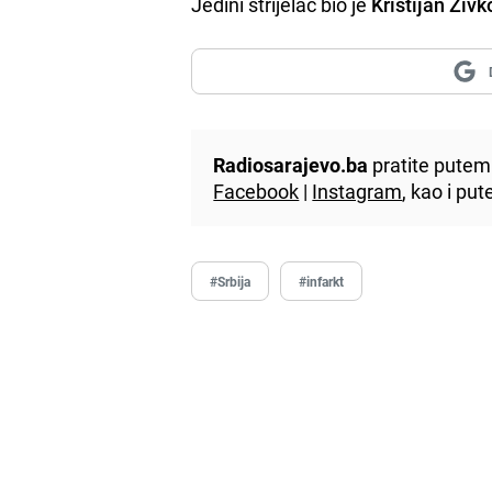
Jedini strijelac bio je
Kristijan Živk
Radiosarajevo.ba
pratite putem 
Facebook
|
Instagram
, kao i p
#Srbija
#infarkt