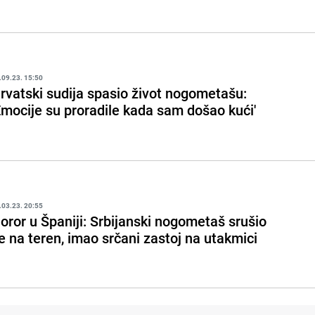
.09.23. 15:50
rvatski sudija spasio život nogometašu:
Emocije su proradile kada sam došao kući'
.03.23. 20:55
oror u Španiji: Srbijanski nogometaš srušio
e na teren, imao srčani zastoj na utakmici