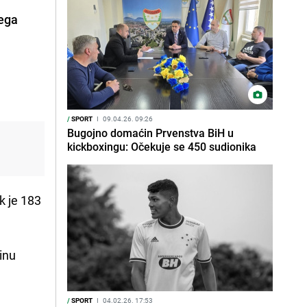
vega
/
SPORT
I
09.04.26. 09:26
Bugojno domaćin Prvenstva BiH u
kickboxingu: Očekuje se 450 sudionika
ok je 183
inu
/
SPORT
I
04.02.26. 17:53