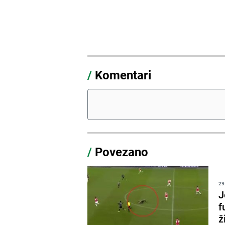
/
Komentari
/
Povezano
29
J
f
ž