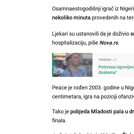
Osamnaestogodišnji igrač iz Nigerij
nekoliko minuta
provedenih na ter
Ljekari su ustanovili da je doživio
s
hospitalizaciju, piše
Nova.rs
.
TRENDING
Potresna ispovijes
daskama"
Peace je rođen 2003. godine u Niger
centimetara, igra na poziciji ofan
Tako je
pobjeda Mladosti pala u dr
finala.