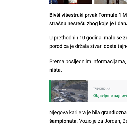
Bivši višestruki prvak Formule 1 
strašnu nesreću zbog koje je i d
U prethodnih 10 godina,
malo se z
porodica je držala stvari dosta tajn
Prema posljednjim informacijama
ništa.
TRENDING
Objavljene najnovi
Njegova karijera je bila
grandiozna
šampionata
. Vozio je za Jordan, 