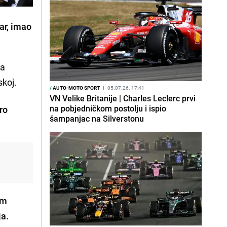
ar, imao
va
skoj.
/
AUTO-MOTO SPORT
I
05.07.26. 17:41
VN Velike Britanije | Charles Leclerc prvi
na pobjedničkom postolju i ispio
oro
šampanjac na Silverstonu
am
ja.