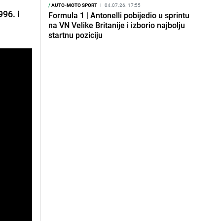
/
AUTO-MOTO SPORT
I
04.07.26. 17:55
996. i
Formula 1 | Antonelli pobijedio u sprintu
na VN Velike Britanije i izborio najbolju
startnu poziciju