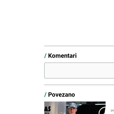
/
Komentari
/
Povezano
29