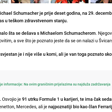
Michael Schumacher je prije deset godina, na 29. decemb
anas u teškom zdravstvenom stanju.
nalo šta se dešava s Michaelom Schumacherom
. Njego
ovitim, a sve što je poznato jeste da se on nalazi u Švicar
,
svjestan je i nije više u komi, ali je van toga poznato sk
je informacije: Na ovim graničnim prijelazima su najduža zadržavanja
.
Osvojio je
91 utrku Formule 1 u karijeri, te ima čak sed
Benetton, Mercedes, ali je
najpoznatiji bio kao član Ferrari