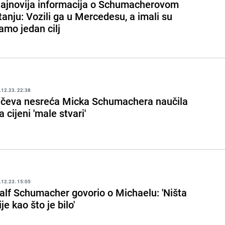
ajnovija informacija o Schumacherovom
tanju: Vozili ga u Mercedesu, a imali su
amo jedan cilj
.12.23. 22:38
čeva nesreća Micka Schumachera naučila
a cijeni 'male stvari'
.12.23. 15:05
alf Schumacher govorio o Michaelu: 'Ništa
ije kao što je bilo'