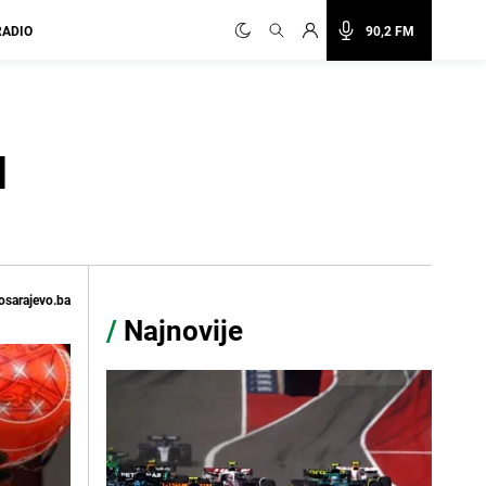
RADIO
90,2 FM
l
osarajevo.ba
/
Najnovije