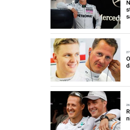
N
s
s
27
O
d
26
R
n