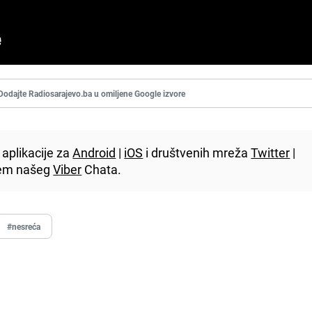
Dodajte Radiosarajevo.ba u omiljene Google izvore
aplikacije za
Android
|
iOS
i društvenih mreža
Twitter
|
utem našeg
Viber
Chata.
#nesreća