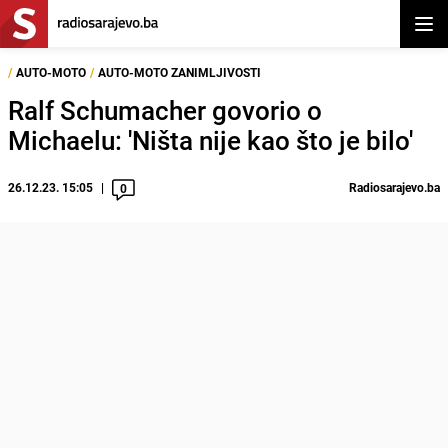
Otvor
/
AUTO-MOTO
/
AUTO-MOTO ZANIMLJIVOSTI
Ralf Schumacher govorio o
Michaelu: 'Ništa nije kao što je bilo'
26.12.23. 15:05
Radiosarajevo.ba
0