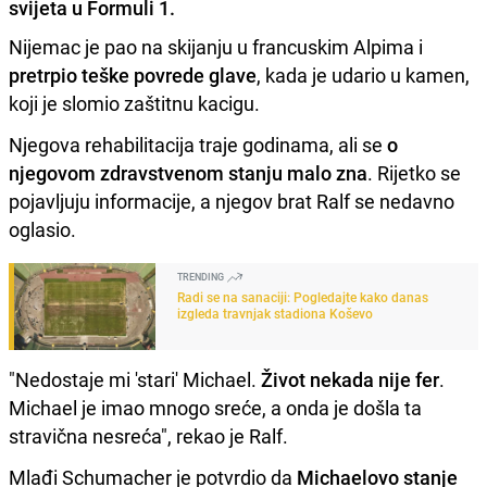
svijeta u Formuli 1.
Nijemac je pao na skijanju u francuskim Alpima i
pretrpio teške povrede glave
, kada je udario u kamen,
koji je slomio zaštitnu kacigu.
Njegova rehabilitacija traje godinama, ali se
o
njegovom zdravstvenom stanju malo zna
. Rijetko se
pojavljuju informacije, a njegov brat Ralf se nedavno
oglasio.
TRENDING
Radi se na sanaciji: Pogledajte kako danas
izgleda travnjak stadiona Koševo
"Nedostaje mi 'stari' Michael.
Život nekada nije fer
.
Michael je imao mnogo sreće, a onda je došla ta
stravična nesreća", rekao je Ralf.
Mlađi Schumacher je potvrdio da
Michaelovo stanje