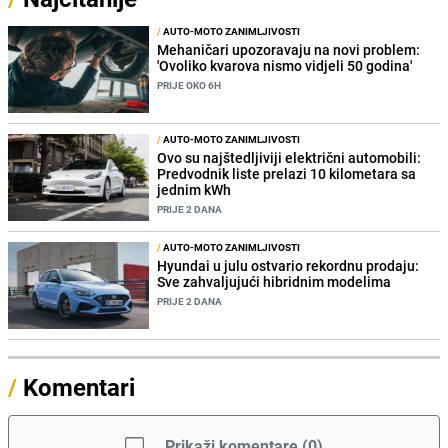
/
AUTO-MOTO ZANIMLJIVOSTI
Mehaničari upozoravaju na novi problem:
'Ovoliko kvarova nismo vidjeli 50 godina'
PRIJE OKO 6H
/
AUTO-MOTO ZANIMLJIVOSTI
Ovo su najštedljiviji električni automobili:
Predvodnik liste prelazi 10 kilometara sa
jednim kWh
PRIJE 2 DANA
/
AUTO-MOTO ZANIMLJIVOSTI
Hyundai u julu ostvario rekordnu prodaju:
Sve zahvaljujući hibridnim modelima
PRIJE 2 DANA
/
Komentari
Prikaži komentare
(
0
)