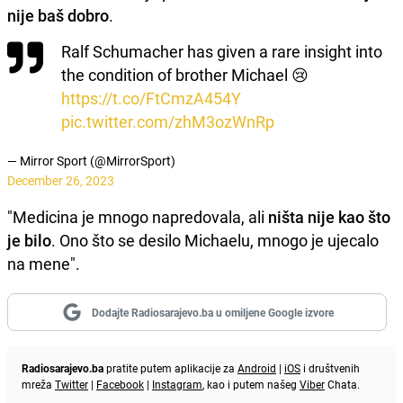
nije baš dobro
.
Ralf Schumacher has given a rare insight into
the condition of brother Michael 😢
https://t.co/FtCmzA454Y
pic.twitter.com/zhM3ozWnRp
— Mirror Sport (@MirrorSport)
December 26, 2023
"Medicina je mnogo napredovala, ali
ništa nije kao što
je bilo
. Ono što se desilo Michaelu, mnogo je ujecalo
na mene".
Dodajte Radiosarajevo.ba u omiljene Google izvore
Radiosarajevo.ba
pratite putem aplikacije za
Android
|
iOS
i društvenih
mreža
Twitter
|
Facebook
|
Instagram
, kao i putem našeg
Viber
Chata.