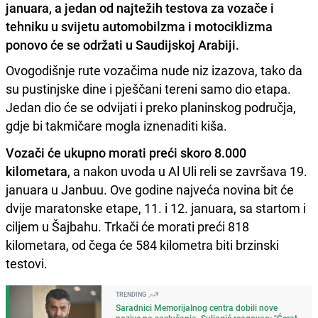
januara, a j
edan od najtežih testova za vozače i
tehniku ​u svijetu automobilzma i motociklizma
ponovo će se održati u Saudijskoj Arabiji.
Ovogodišnje rute vozačima nude niz izazova, tako da
su pustinjske dine i pješčani tereni samo dio etapa.
Jedan dio će se odvijati i preko planinskog područja,
gdje bi takmičare mogla iznenaditi kiša.
Vozači će ukupno morati preći skoro 8.000
kilometara
, a nakon uvoda u Al Uli reli se završava 19.
januara u Janbuu. Ove godine najveća novina bit će
dvije maratonske etape, 11. i 12. januara, sa startom i
ciljem u Šajbahu. Trkači će morati preći 818
kilometara, od čega će 584 kilometra biti brzinski
testovi.
TRENDING
Saradnici Memorijalnog centra dobili nove
pozive na saslušanja, Suljagić reagovao: "Ćerat