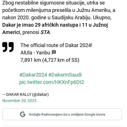
Zbog nestabilne sigurnosne situacije, utrka se
početkom milenijuma preselila u Južnu Ameriku, a
nakon 2020. godine u Saudijsku Arabiju. Ukupno,
Dakar je imao 29 afričkih nastupa i 11 u Južnoj
Americi
, prenosi
STA
.
The official route of Dakar 2024!
AlUla - Yanbu 🏁
7,891 km (4,727 km of SS)
#Dakar2024
#DakarInSaudi
pic.twitter.com/HKXnFp6Dt2
— DAKAR RALLY (@dakar)
November 20, 2023
Dodajte Radiosarajevo.ba u omiljene Google izvore