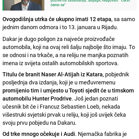
ćemo se"
Ovogodišnja utrka će ukupno imati 12 etapa
, sa samo
jednim danom odmora i to 13. januara u Rijadu.
Dakar je dugo poligon za najveće proizvođače
automobila, koji na ovaj reli šalju najbolje što imaju. To
se odnosi i na trkače, a na reliju ne manjka poznatih
imena iz svijeta ostalih automobilskih sportova.
Titulu će branit Naser Al-Atijah iz Katara
, pobjednik
posljednja dva izdanja, koji je u međuvremenu
promijenio tim i umjesto u Toyoti sjedit će u timskom
automobilu Hunter Prodrive
. Još jedan poznati
učesnik bit će i Francuz Sebastien Loeb, nekada
višestruki svjetski prvak u reliju, koji još uvijek čeka
svoju prvu pobjedu na Dakaru.
Od trke mnogo očekuje i Audi
. Njemačka fabrika je