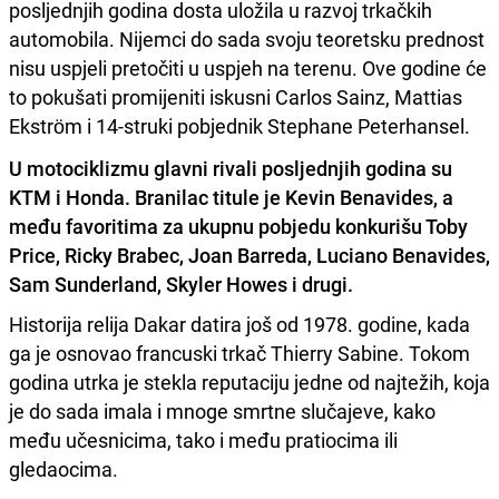
posljednjih godina dosta uložila u razvoj trkačkih
automobila. Nijemci do sada svoju teoretsku prednost
nisu uspjeli pretočiti u uspjeh na terenu. Ove godine će
to pokušati promijeniti iskusni Carlos Sainz, Mattias
Ekström i 14-struki pobjednik Stephane Peterhansel.
U motociklizmu glavni rivali posljednjih godina su
KTM i Honda. Branilac titule je Kevin Benavides, a
među favoritima za ukupnu pobjedu konkurišu Toby
Price, Ricky Brabec, Joan Barreda, Luciano Benavides,
Sam Sunderland, Skyler Howes i drugi.
Historija relija Dakar datira još od 1978. godine, kada
ga je osnovao francuski trkač Thierry Sabine. Tokom
godina utrka je stekla reputaciju jedne od najtežih, koja
je do sada imala i mnoge smrtne slučajeve, kako
među učesnicima, tako i među pratiocima ili
gledaocima.