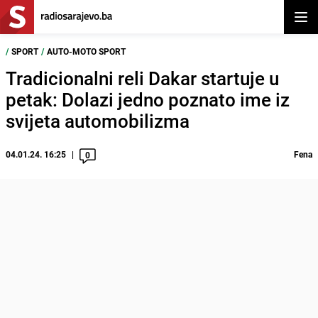
Otvor
/
SPORT
/
AUTO-MOTO SPORT
Tradicionalni reli Dakar startuje u
petak: Dolazi jedno poznato ime iz
svijeta automobilizma
04.01.24. 16:25
Fena
0