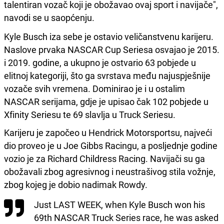
talentiran vozač koji je obožavao ovaj sport i navijače",
navodi se u saopćenju.
Kyle Busch iza sebe je ostavio veličanstvenu karijeru.
Naslove prvaka NASCAR Cup Seriesa osvajao je 2015.
i 2019. godine, a ukupno je ostvario 63 pobjede u
elitnoj kategoriji, što ga svrstava među najuspješnije
vozače svih vremena. Dominirao je i u ostalim
NASCAR serijama, gdje je upisao čak 102 pobjede u
Xfinity Seriesu te 69 slavlja u Truck Seriesu.
Karijeru je započeo u Hendrick Motorsportsu, najveći
dio proveo je u Joe Gibbs Racingu, a posljednje godine
vozio je za Richard Childress Racing. Navijači su ga
obožavali zbog agresivnog i neustrašivog stila vožnje,
zbog kojeg je dobio nadimak Rowdy.
Just LAST WEEK, when Kyle Busch won his
69th NASCAR Truck Series race, he was asked