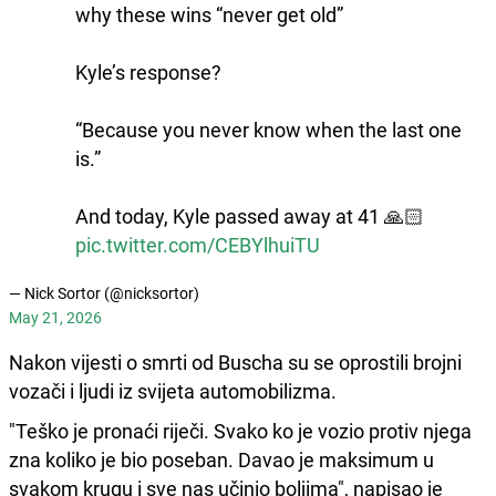
why these wins “never get old”
Kyle’s response?
“Because you never know when the last one
is.”
And today, Kyle passed away at 41 🙏🏻
pic.twitter.com/CEBYlhuiTU
— Nick Sortor (@nicksortor)
May 21, 2026
Nakon vijesti o smrti od Buscha su se oprostili brojni
vozači i ljudi iz svijeta automobilizma.
"Teško je pronaći riječi. Svako ko je vozio protiv njega
zna koliko je bio poseban. Davao je maksimum u
svakom krugu i sve nas učinio boljima", napisao je