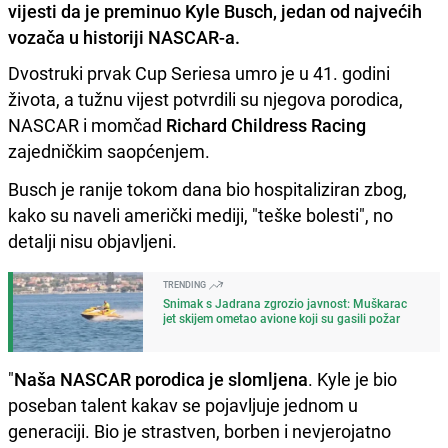
vijesti da je preminuo Kyle Busch, jedan od najvećih
vozača u historiji NASCAR-a.
Dvostruki prvak Cup Seriesa umro je u 41. godini
života, a tužnu vijest potvrdili su njegova porodica,
NASCAR i momčad
Richard Childress Racing
zajedničkim saopćenjem.
Busch je ranije tokom dana bio hospitaliziran zbog,
kako su naveli američki mediji, "teške bolesti", no
detalji nisu objavljeni.
TRENDING
Snimak s Jadrana zgrozio javnost: Muškarac
jet skijem ometao avione koji su gasili požar
"
Naša NASCAR porodica je slomljena
. Kyle je bio
poseban talent kakav se pojavljuje jednom u
generaciji. Bio je strastven, borben i nevjerojatno