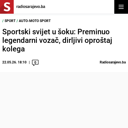
Otvor
/
SPORT
/
AUTO-MOTO SPORT
Sportski svijet u šoku: Preminuo
legendarni vozač, dirljivi oproštaj
kolega
22.05.26. 18:10
Radiosarajevo.ba
0