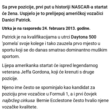
Sa prve pozicije, prvi put u historiji
NASCAR-a
startat
će žena. Uspjelo je to prelijepoj američkoj vozačici
Danici Patrick
.
Utrka je na rasporedu 24. februara 2013. godine.
Patrick je na kvalifikacijama u utrci
Daytona 500
'pomela' svoje kolege i tako zauzela prvo mjesto u
sportu koji se do danas smatrao dominantno muškim
sportom.
Lijepa amerikanka startat će ispred legendarnog
veterana Jeffa Gordona, koji će krenuti s druge
pozicije.
Njeno ime često se spominjalo kao kandidat za
poziciju prve vozačice u Formuli 1, a i prvi čovjek
najbržeg cirkusa
Bernie Ecclestone često hvalio njene
vozačke kvalitete.