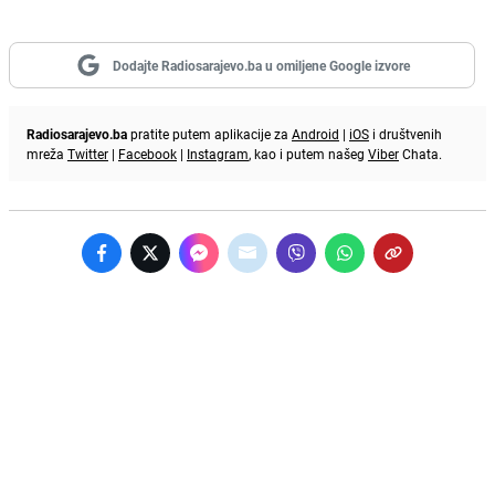
Dodajte Radiosarajevo.ba u omiljene Google izvore
Radiosarajevo.ba
pratite putem aplikacije za
Android
|
iOS
i društvenih
mreža
Twitter
|
Facebook
|
Instagram
, kao i putem našeg
Viber
Chata.