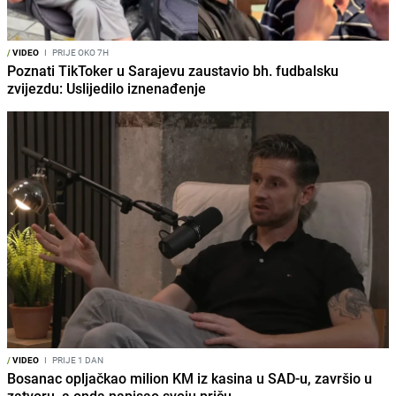
/
VIDEO
I
PRIJE OKO 7H
Poznati TikToker u Sarajevu zaustavio bh. fudbalsku
zvijezdu: Uslijedilo iznenađenje
/
VIDEO
I
PRIJE 1 DAN
Bosanac opljačkao milion KM iz kasina u SAD-u, završio u