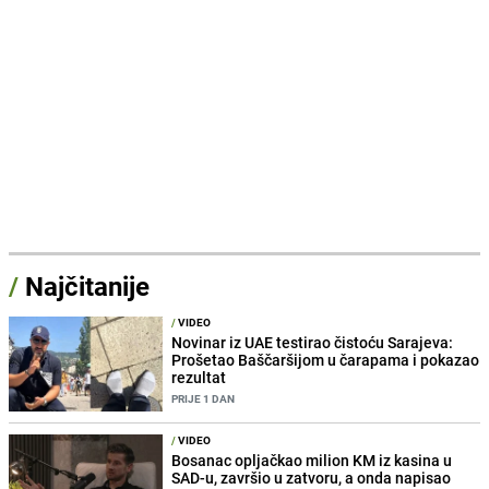
/
Najčitanije
/
VIDEO
Novinar iz UAE testirao čistoću Sarajeva:
Prošetao Baščaršijom u čarapama i pokazao
rezultat
PRIJE 1 DAN
/
VIDEO
Bosanac opljačkao milion KM iz kasina u
SAD-u, završio u zatvoru, a onda napisao