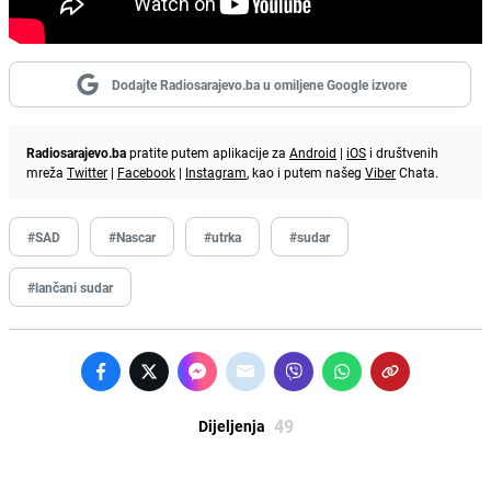
Dodajte Radiosarajevo.ba u omiljene Google izvore
Radiosarajevo.ba
pratite putem aplikacije za
Android
|
iOS
i društvenih
mreža
Twitter
|
Facebook
|
Instagram
, kao i putem našeg
Viber
Chata.
#SAD
#Nascar
#utrka
#sudar
#lančani sudar
49
Dijeljenja