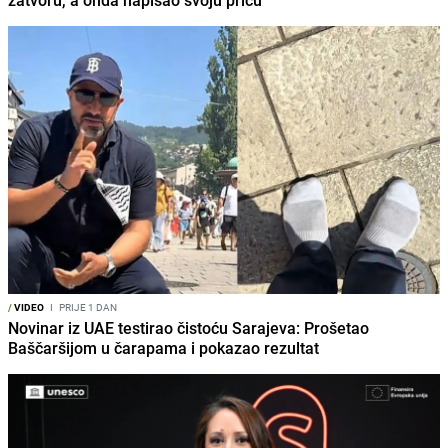
zatvoru, a onda napisao svoju priču
/
VIDEO
I
PRIJE 1 DAN
Novinar iz UAE testirao čistoću Sarajeva: Prošetao
Baščaršijom u čarapama i pokazao rezultat