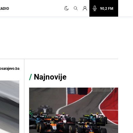
RADIO
90,2 FM
osarajevo.ba
/
Najnovije