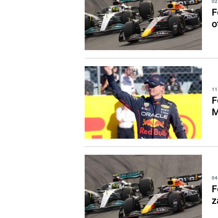
02
F
o
11
F
M
04
F
z