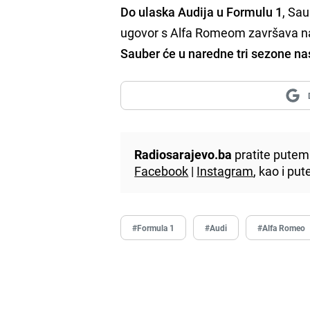
Do ulaska Audija u Formulu 1
, Sa
ugovor s Alfa Romeom završava na 
Sauber će u naredne tri sezone nast
Radiosarajevo.ba
pratite putem 
Facebook
|
Instagram
, kao i p
#Formula 1
#Audi
#Alfa Romeo