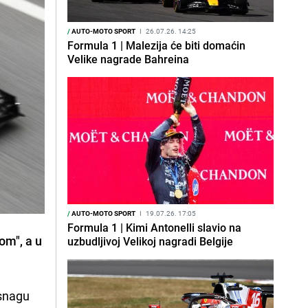
/
AUTO-MOTO SPORT
I
26.07.26. 14:25
Formula 1 | Malezija će biti domaćin
Velike nagrade Bahreina
/
AUTO-MOTO SPORT
I
19.07.26. 17:05
Formula 1 | Kimi Antonelli slavio na
om", a u
uzbudljivoj Velikoj nagradi Belgije
 snagu