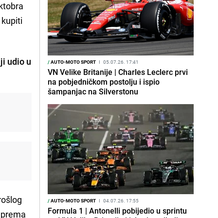
oktobra
 kupiti
i udio u
/
AUTO-MOTO SPORT
I
05.07.26. 17:41
VN Velike Britanije | Charles Leclerc prvi
na pobjedničkom postolju i ispio
šampanjac na Silverstonu
rošlog
/
AUTO-MOTO SPORT
I
04.07.26. 17:55
Formula 1 | Antonelli pobijedio u sprintu
u prema