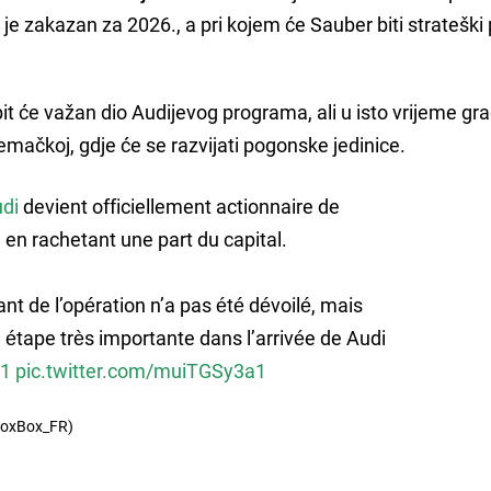
je zakazan za 2026., a pri kojem će Sauber biti strateški
t će važan dio Audijevog programa, ali u isto vrijeme gra
mačkoj, gdje će se razvijati pogonske jedinice.
di
devient officiellement actionnaire de
, en rachetant une part du capital.
nt de l’opération n’a pas été dévoilé, mais
e étape très importante dans l’arrivée de Audi
1
pic.twitter.com/muiTGSy3a1
BoxBox_FR)