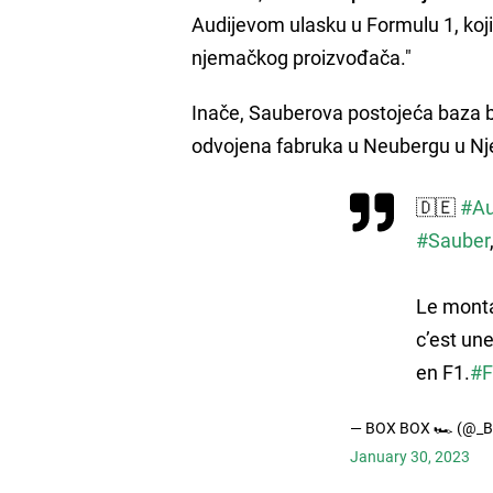
Audijevom ulasku u Formulu 1, koji 
njemačkog proizvođača."
Inače, Sauberova postojeća baza bi
odvojena fabruka u Neubergu u Nje
🇩🇪
#Au
#Sauber
Le monta
c’est un
en F1.
#F
— BOX BOX 🏎️ (@_
January 30, 2023