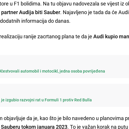
tore u F1 bolidima. Na tu objavu nadovezala se vijest iz 
 partner Audija biti Sauber
. Najavljeno je tada da će Audi
o dodatnih informacija do danas.
realizaciju ranije zacrtanog plana te da je
Audi kupio manj
Učestvovali automobil i motocikl, jedna osoba povrijeđena
 je izgubio razvojni rat u Formuli 1 protiv Red Bulla
 objavljuje da je, kao što je bilo navedeno u planovima p
u Sauberu tokom januara 2023
. To je važan korak na put