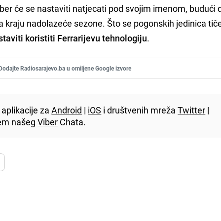
uber će se nastaviti natjecati pod svojim imenom, budući 
kraju nadolazeće sezone. Što se pogonskih jedinica tiče
aviti koristiti Ferrarijevu tehnologiju
.
Dodajte Radiosarajevo.ba u omiljene Google izvore
aplikacije za
Android
|
iOS
i društvenih mreža
Twitter
|
utem našeg
Viber
Chata.