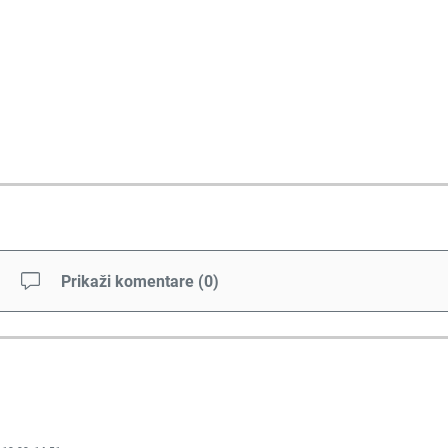
Prikaži komentare
(
0
)