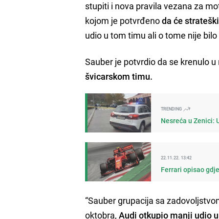
stupiti i nova pravila vezana za mo
kojom je potvrđeno
da će strateški
udio u tom timu ali o tome nije bil
Sauber je potvrdio da se krenulo u 
švicarskom timu.
TRENDING
Nesreća u Zenici: 
22.11.22. 13:42
Ferrari opisao gdje
“Sauber grupacija sa zadovoljstvom
oktobra,
Audi otkupio manji udio 