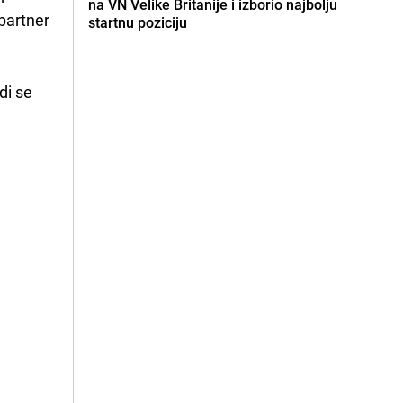
na VN Velike Britanije i izborio najbolju
 partner
startnu poziciju
di se