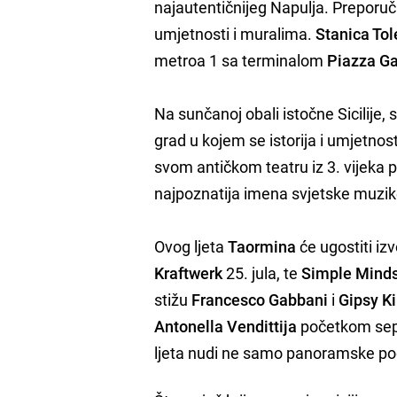
najautentičnijeg Napulja. Preporuču
umjetnosti i muralima.
Stanica To
metroa 1 sa terminalom
Piazza Ga
Na sunčanoj obali istočne Sicilije
grad u kojem se istorija i umjetno
svom antičkom teatru iz 3. vijeka 
najpoznatija imena svjetske muzik
Ovog ljeta
Taormina
će ugostiti i
Kraftwerk
25. jula, te
Simple Mind
stižu
Francesco Gabbani
i
Gipsy K
Antonella Vendittija
početkom sept
ljeta nudi ne samo panoramske pog