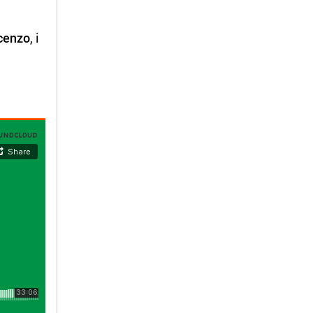
cenzo
, i