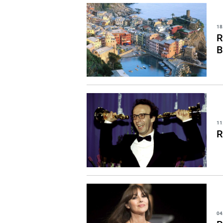
18
R
B
11
R
04