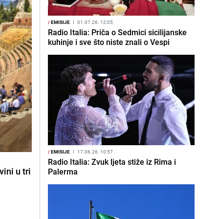
/
EMISIJE
I
01.07.26. 12:05
Radio Italia: Priča o Sedmici sicilijanske
kuhinje i sve što niste znali o Vespi
/
EMISIJE
I
17.06.26. 10:57
Radio Italia: Zvuk ljeta stiže iz Rima i
ini u tri
Palerma