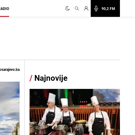
RADIO
90,2 FM
osarajevo.ba
/
Najnovije