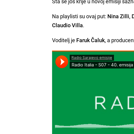
Šta se još krije u novoj emisiji s
Na playlisti su ovaj put:
Nina Zilli
,
Claudio Villa
.
Voditelj je
Faruk Čaluk
, a produce