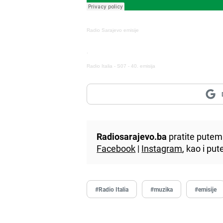
Radio Sarajevo emisije
·
Radio Italia - S07 - 40. emisija
Radiosarajevo.ba
pratite putem 
Facebook
|
Instagram
, kao i p
#Radio Italia
#muzika
#emisije