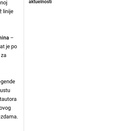
aktuelnosti
čnoj
linije
mina
–
at je po
 za
legende
gustu
ntautora
 ovog
jezdama.