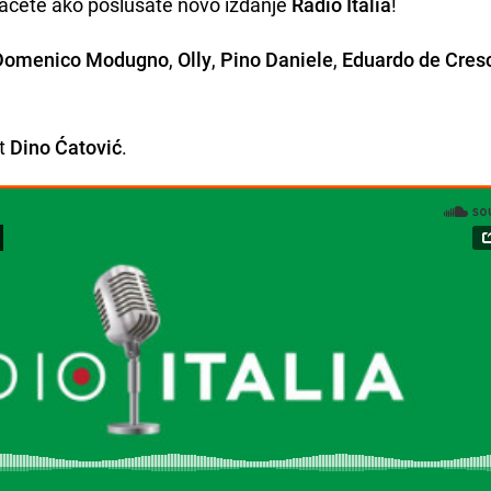
aznaćete ako poslušate novo izdanje
Radio Italia
!
Domenico Modugno
,
Olly
,
Pino Daniele
,
Eduardo de Cres
nt
Dino Ćatović
.