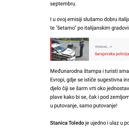
septembru.
I u ovoj emisiji slušamo dobru itali
te "šetamo" po italijanskim gradov
TRENDING
Sarajevska policij
Međunarodna štampa i turisti sma
Evropi, gdje se ističe sugestivna in
djelo čiji se šarm vrti oko jednosta
plave kako bi se, čak i pod zemljom
u putovanje, samo putovanje!
Stanica Toledo
je ujedno i ulaz u 