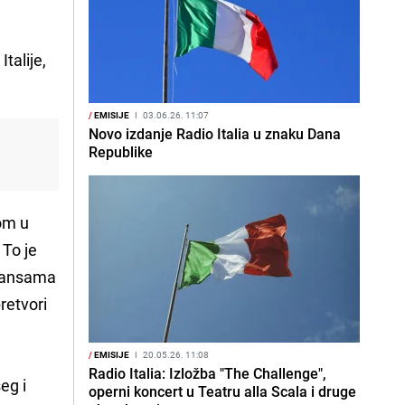
talije,
/
EMISIJE
I
03.06.26. 11:07
Novo izdanje Radio Italia u znaku Dana
Republike
om u
 To je
nijansama
retvori
/
EMISIJE
I
20.05.26. 11:08
Radio Italia: Izložba "The Challenge",
eg i
operni koncert u Teatru alla Scala i druge