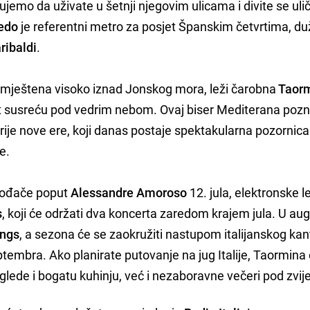
jemo da uživate u šetnji njegovim ulicama i divite se uli
ledo
je referentni metro za posjet Španskim četvrtima, duž 
ribaldi
.
, smještena visoko iznad Jonskog mora, leži čarobna
Taor
st susreću pod vedrim nebom. Ovaj biser Mediterana pozn
prije nove ere, koji danas postaje spektakularna pozornica
e.
zvođače poput
Alessandre Amoroso
12. jula, elektronske 
s
, koji će održati dva koncerta zaredom krajem jula. U au
ings
, a sezona će se zaokružiti nastupom italijanskog ka
embra. Ako planirate putovanje na jug Italije, Taormina
lede i bogatu kuhinju, već i nezaboravne večeri pod zvi