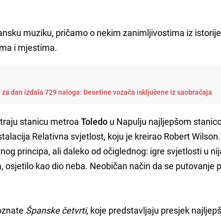
jansku muziku, pričamo o nekim zanimljivostima iz istorije I
ima i mjestima.
a za dan izdala 729 naloga: Desetine vozača isključene iz saobraćaja
traju stanicu metroa
Toledo
u Napulju najljepšom stanic
stalacija Relativna svjetlost, koju je kreirao Robert Wilson.
vnog principa, ali daleko od očiglednog: igre svjetlosti u 
, osjetilo kao dio neba. Neobičan način da se putovanje p
poznate
Španske četvrti
, koje predstavljaju presjek najljepš