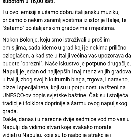
subotom u 16,00 sati.
I u ovoj emisiji slušamo dobru italijansku muziku,
pričamo o nekim zanimljivostima iz istorije Italije, te
"šetamo" po italijanskim gradovima i mjestima.
Nakon Bolonje, koju smo istraživali u prošlim
emisijima, sada idemo u grad koji je nekima prilično
ozloglašen, a kad ste u Italiji većina vas upozorava da
budete "oprezni". Naše iskustvo je potpuno drugačije.
Napulj
je jedan od najljepših i najintenzivnijih gradova
u Italiji, zbog svojih kulturnih blaga, trgova, i naravno,
pizze i specijaliteta, koji su u potpunosti uvršteni na
UNESCO-ov popis svjetske baštine. Čak su i stoljeća
tradicije i folklora doprinijela šarmu ovog napuljskog
grada.
Dakle, danas i u naredne dvije sedmice vodimo vas u
Napulj i da vidimo stvari koje svakako morate
vidjeti u Napulju, koje su to najbolje atrakcije i