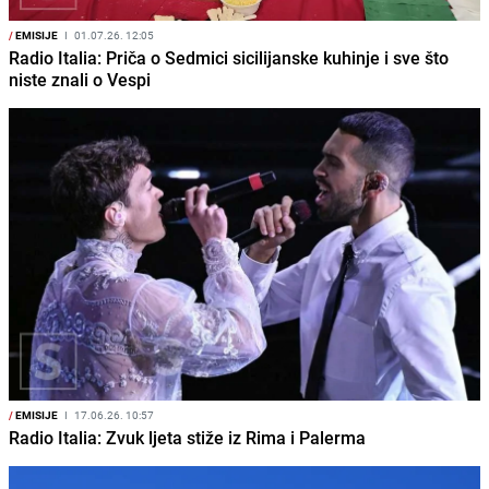
/
EMISIJE
I
01.07.26. 12:05
Radio Italia: Priča o Sedmici sicilijanske kuhinje i sve što
niste znali o Vespi
/
EMISIJE
I
17.06.26. 10:57
Radio Italia: Zvuk ljeta stiže iz Rima i Palerma