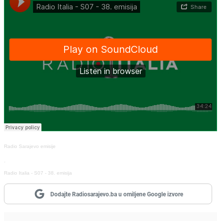
Radio Sarajevo emisije
·
Radio Italia - S07 - 38. emisija
Dodajte Radiosarajevo.ba u omiljene Google izvore