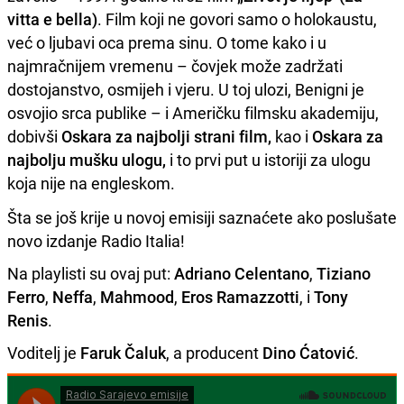
vitta e bella)
. Film koji ne govori samo o holokaustu,
već o ljubavi oca prema sinu. O tome kako i u
najmračnijem vremenu – čovjek može zadržati
dostojanstvo, osmijeh i vjeru. U toj ulozi, Benigni je
osvojio srca publike – i Američku filmsku akademiju,
dobivši
Oskara za najbolji strani film,
kao i
Oskara za
najbolju mušku ulogu,
i to prvi put u istoriji za ulogu
koja nije na engleskom.
Šta se još krije u novoj emisiji saznaćete ako poslušate
novo izdanje Radio Italia!
Na playlisti su ovaj put:
Adriano Celentano
,
Tiziano
Ferro
,
Neffa
,
Mahmood
,
Eros Ramazzotti
, i
Tony
Renis
.
Voditelj je
Faruk Čaluk
, a producent
Dino Ćatović
.