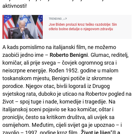
aktivnosti!
TRENDING
Joe Biden prolazi kroz teško razdoblje: Sin
otkrio bolne detalje o njegovom zdravlju
A kads pomislimo na italijanski film, ne možemo
zaobići jedno ime –
Roberto Benigni
. Glumac, reditelj,
komičar, ali prije svega – čovjek ogromnog srca i
neiscrpne energije. Rođen 1952. godine u malom
toskanskom mjestu, Benigni potiče iz skromne
porodice. Njegov otac, bivši logoraš iz Drugog
svjetskog rata, duboko je uticao na Robertov pogled na
život – spoj tuge i nade, komedije i tragedije. Na
italijanskoj sceni pojavio se kao komičar, oštar i
pronicljiv, često sa kritikom društva, ali uvijek sa
osmijehom. Međutim, cijeli svijet ga je upoznao – i
zavolio – 1997. godine kroz film
„Život je lijep“(La