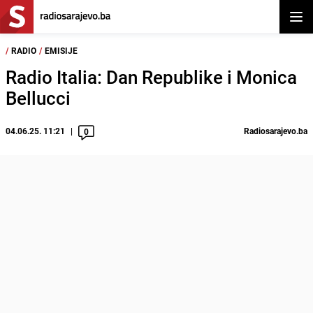
Otvor
/
RADIO
/
EMISIJE
Radio Italia: Dan Republike i Monica
Bellucci
04.06.25. 11:21
Radiosarajevo.ba
0