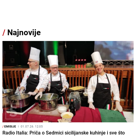
/
Najnovije
/
EMISIJE
I
01.07.26. 12:05
Radio Italia: Priča o Sedmici sicilijanske kuhinje i sve što