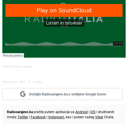
Radio Sarajevo emisije
·
Radio Italia - S07 - 37. emisija
Dodajte Radiosarajevo.ba u omiljene Google izvore
Radiosarajevo.ba
pratite putem aplikacije za
Android
|
iOS
i društvenih
mreža
Twitter
|
Facebook
|
Instagram
, kao i putem našeg
Viber
Chata.