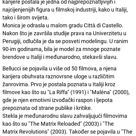
karijere postala je jedna od najprepoznatljivijih i
najcijenjenijih figura u filmskoj industriji, kako u Italiji,
tako i širom svijeta.
Monica je odrasla u malom gradu Città di Castello.
Nakon što je završila studije prava na Univerzitetu u
Perugiji, odlučila je da se posveti modelingu. U ranim
90-im godinama, bila je model za mnoge poznate
brendove u Italiji i međunarodno, stekavši slavu.
Bellucci se pojavila u više od 50 filmova, a njena
karijera obuhvata raznovrsne uloge u različitim
žanrovima. Prvo je postala poznata u Italiji kroz
filmove kao što su "La Riffa" (1991) i "Malèna" (2000),
gde je njen emotivni izvođački raspon i ljepota
prepoznata od strane publike i kritike.
Stekla je međunarodnu slavu zahvaljujući filmovima
kao što su "The Matrix Reloaded" (2003) i "The
Matrix Revolutions" (2003). Također se pojavila u "The