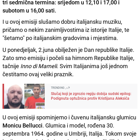
tri sedmična termina: srijedom u 12,10 i 17,00 i
subotom u 16,00 sati.
I u ovoj emisiji slušamo dobru italijansku muziku,
pričamo o nekim zanimljivostima iz istorije Italije, te
"šetamo" po italijanskim gradovima i mjestima.
U ponedjeljak, 2.juna obilježen je Dan republike Italije.
Zato smo emisiju i počeli sa himnom Republike Italije,
tačnije
Inno di Mameli
. Svim Italijanima još jednom
čestitamo ovaj veliki praznik.
TRENDING
Slučaj koji je zgrozio regiju dobija sudski epilog:
Podignuta optužnica protiv Kristijana Aleksića
U ovoj emisiji spominjemo i čuvenu italijansku glumicu
Monicu Bellucci
. Glumica i model, rođena 30.
septembra 1964. godine u Umbriji, Italija. Tokom svoje