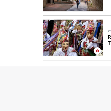
17
R
T