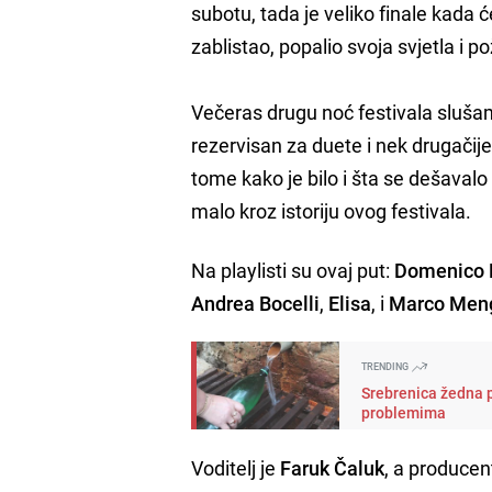
subotu, tada je veliko finale kada 
zablistao, popalio svoja svjetla i 
Večeras drugu noć festivala slušam
rezervisan za duete i nek drugačije 
tome kako je bilo i šta se dešaval
malo kroz istoriju ovog festivala.
Na playlisti su ovaj put:
Domenico
Andrea Bocelli
,
Elisa
, i
Marco Men
TRENDING
Srebrenica žedna p
problemima
Voditelj je
Faruk Čaluk
, a produce