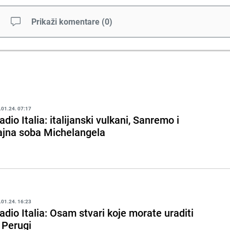
Prikaži komentare
(
0
)
.01.24. 07:17
adio Italia: italijanski vulkani, Sanremo i
ajna soba Michelangela
.01.24. 16:23
adio Italia: Osam stvari koje morate uraditi
 Perugi