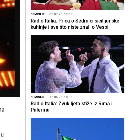
/
EMISIJE
I
01.07.26. 12:05
Radio Italia: Priča o Sedmici sicilijanske
kuhinje i sve što niste znali o Vespi
/
EMISIJE
I
17.06.26. 10:57
Radio Italia: Zvuk ljeta stiže iz Rima i
na
Palerma
 u