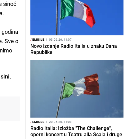
e sinoć
a.
h godina
e. Sve o
/
EMISIJE
I
03.06.26. 11:07
Novo izdanje Radio Italia u znaku Dana
enimo
Republike
sini
,
/
EMISIJE
I
20.05.26. 11:08
Radio Italia: Izložba "The Challenge",
operni koncert u Teatru alla Scala i druge