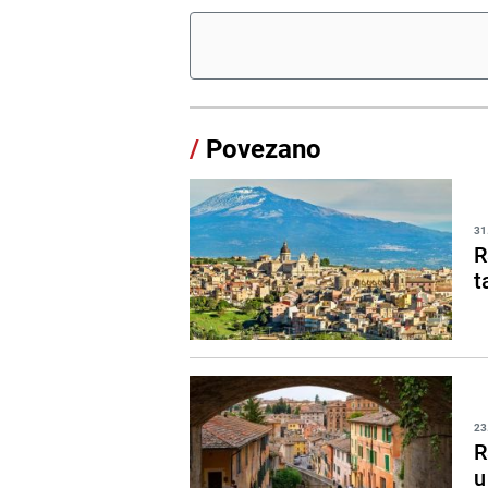
/
Povezano
31
R
t
23
R
u