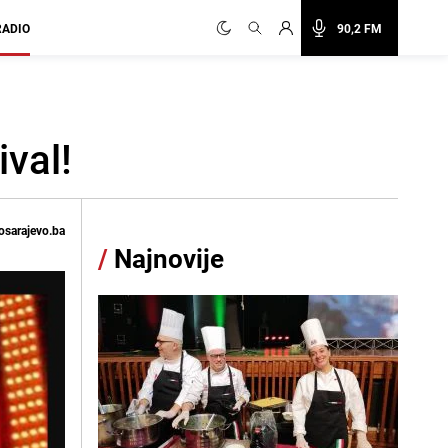
RADIO
90,2 FM
ival!
osarajevo.ba
/
Najnovije