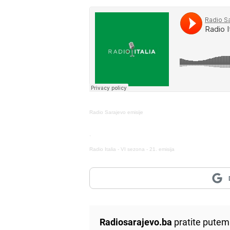
Radio Sarajevo emisije
·
Radio Italia - VI sezona - 21. emisija
Radiosarajevo.ba
pratite putem 