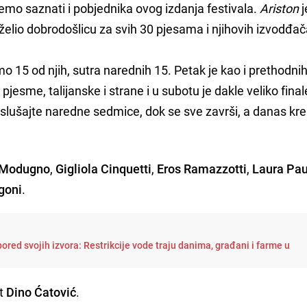
ćemo saznati i pobjednika ovog izdanja festivala.
Ariston
j
poželio dobrodošlicu za svih 30 pjesama i njihovih izvodđač
o 15 od njih, sutra narednih 15. Petak je kao i prethodni
pjesme, talijanske i strane i u subotu je dakle veliko final
o slušajte naredne sedmice, dok se sve završi, a danas kr
 Modugno
,
Gigliola Cinquetti
,
Eros Ramazzotti
,
Laura Pau
goni
.
ored svojih izvora: Restrikcije vode traju danima, građani i farme u
nt
Dino Ćatović
.