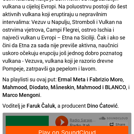
vulkana u cijeloj Evropi. Na poluostrvu postoji do šest
aktivnih vulkana koji eruptiraju u nepravilnim
intervalima: Vezuv u Napulju, Stromboli i Vulkan na
ostrvima vjetrova, Campi Flegrei, ostrvo Ischia i
najveći vulkan u Evropi – Etna na Siciliji. Čak i ako se
čini da Etna za sada nije previše aktivna, naučnici
uskoro očekuju erupciju još jednog dobro poznatog
vulkana - Vezuva, vulkana koji je razorio drevne
Pompeje, zatrpavši ga pepelom i lavom.
Na playlisti su ovaj put:
Ermal Meta i Fabrizio Moro
,
Mahmood
,
Diodato
,
Måneskin
,
Mahmood i BLANCO
, i
Marco Mengoni
.
Voditelj je
Faruk Čaluk
, a producent
Dino Ćatović
.