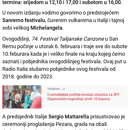
termina: srijedom u 12,10 i 17,00 i subotom u 16,00.
U novom izdanju vodimo govorimo o predstojećem
Sanremo festivalu
, čuvenim vulkanima u Italiji i tajnoj
sobi velikog
Michelangela
.
Ovogodišnji,
74. Festival Talijanske Canzone
u San
Remu počinje u utorak 6. februara i traje sve do subote
10.feburara kada je i veliko finale na kraju kojeg ćemo
saznati i pobjednika ovogodišnjeg festivala. Ovaj put u
Radio Italia slušamo pobjednike ovog festivala od
2018. godine do 2023.
TRENDING
U ponedjeljak počinje prodaja ulaznica za SFF:
Organizatori nagrađuju prvih 10 kupaca
A predsjednik Italije
Sergio Mattarella
prisustvovao je
ceremoniji proglašenja Pezara, grada na obali