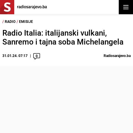
Otvor
/
RADIO
/
EMISIJE
Radio Italia: italijanski vulkani,
Sanremo i tajna soba Michelangela
31.01.24. 07:17
Radiosarajevo.ba
0