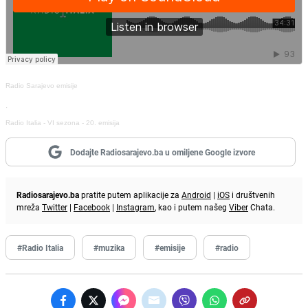
Radio Sarajevo emisije
·
Radio Italia - VI sezona - 20. emisija
Dodajte Radiosarajevo.ba u omiljene Google izvore
Radiosarajevo.ba
pratite putem aplikacije za
Android
|
iOS
i društvenih
mreža
Twitter
|
Facebook
|
Instagram
, kao i putem našeg
Viber
Chata.
#Radio Italia
#muzika
#emisije
#radio