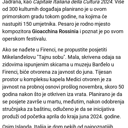
Jadrana, kao
Capitale Italiana della Cultura 2024.
Više
od 300 kulturnih događaja planirano je u ovom
primorskom gradu tokom godine, na kojima će
nastupiti 150 umjetnika. Pesaro je rodno mjesto
kompozitora
Gioacchina Rossinia
i poznat je po svom
operskom festivalu.
Ako se nađete u Firenci, ne propustite posjetiti
Mikelanđelovu "Tajnu sobu". Mala, skrivena odaja sa
zidovima ispunjenim skicama u muzeju Barđelo u
Firenci, biće otvorena za javnost do juna. Tijesan
prostor u kompleksu kapela Medici otvoren je za
javnost na probnoj osnovi prošlog novembra, skoro 50
godina nakon što je otkriven iza vrata. Planirano je da
se posjete završe u martu, međutim, nakon odobrenja
stručnjaka za baštinu, odlučeno je da se inicijativa
produži od početka aprila do kraja juna 2024. godine.
Osim Islanda, Italija je dom nekih od najpoznatijih