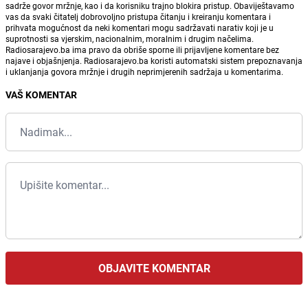
sadrže govor mržnje, kao i da korisniku trajno blokira pristup. Obaviještavamo
vas da svaki čitatelj dobrovoljno pristupa čitanju i kreiranju komentara i
prihvata mogućnost da neki komentari mogu sadržavati narativ koji je u
suprotnosti sa vjerskim, nacionalnim, moralnim i drugim načelima.
Radiosarajevo.ba ima pravo da obriše sporne ili prijavljene komentare bez
najave i objašnjenja. Radiosarajevo.ba koristi automatski sistem prepoznavanja
i uklanjanja govora mržnje i drugih neprimjerenih sadržaja u komentarima.
VAŠ KOMENTAR
OBJAVITE KOMENTAR