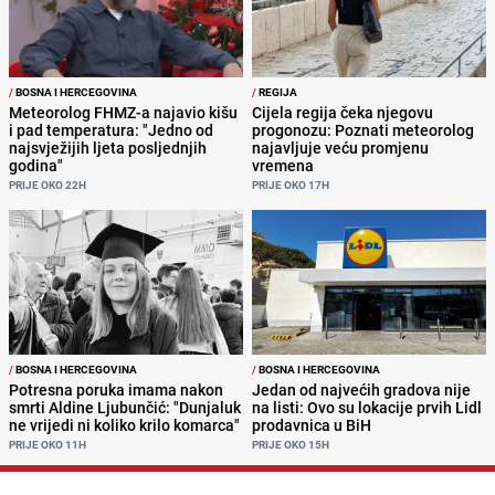
/
BOSNA I HERCEGOVINA
/
REGIJA
Meteorolog FHMZ-a najavio kišu
Cijela regija čeka njegovu
i pad temperatura: "Jedno od
progonozu: Poznati meteorolog
najsvježijih ljeta posljednjih
najavljuje veću promjenu
godina"
vremena
PRIJE OKO 22H
PRIJE OKO 17H
/
BOSNA I HERCEGOVINA
/
BOSNA I HERCEGOVINA
Potresna poruka imama nakon
Jedan od najvećih gradova nije
smrti Aldine Ljubunčić: "Dunjaluk
na listi: Ovo su lokacije prvih Lidl
ne vrijedi ni koliko krilo komarca"
prodavnica u BiH
PRIJE OKO 11H
PRIJE OKO 15H