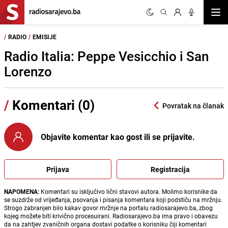
Otvor
/
RADIO
/
EMISIJE
Radio Italia: Peppe Vesicchio i San
Lorenzo
/
Komentari (0)
Povratak na članak
Objavite komentar kao gost ili se prijavite.
Prijava
Registracija
NAPOMENA:
Komentari su isključivo lični stavovi autora. Molimo korisnike da
se suzdrže od vrijeđanja, psovanja i pisanja komentara koji podstiču na mržnju.
Strogo zabranjen bilo kakav govor mržnje na portalu radiosarajevo.ba, zbog
kojeg možete biti krivično procesuirani. Radiosarajevo.ba ima pravo i obavezu
da na zahtjev zvaničnih organa dostavi podatke o korisniku čiji komentari