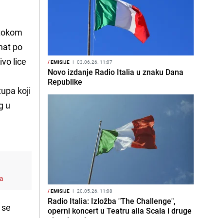
 tokom
nat po
vo lice
/
EMISIJE
I
03.06.26. 11:07
Novo izdanje Radio Italia u znaku Dana
Republike
tupa koji
g u
-a
/
EMISIJE
I
20.05.26. 11:08
Radio Italia: Izložba "The Challenge",
 se
operni koncert u Teatru alla Scala i druge