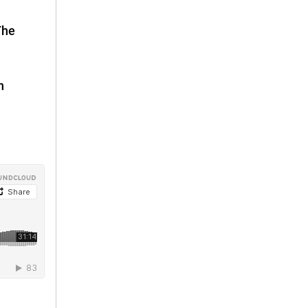
The
n