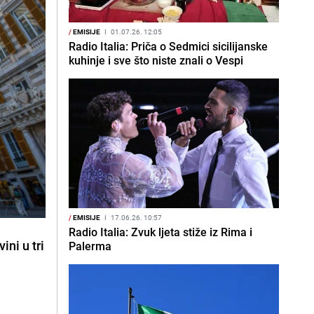
/
EMISIJE
I
01.07.26. 12:05
Radio Italia: Priča o Sedmici sicilijanske
kuhinje i sve što niste znali o Vespi
/
EMISIJE
I
17.06.26. 10:57
Radio Italia: Zvuk ljeta stiže iz Rima i
ini u tri
Palerma