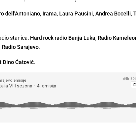
ro dell'Antoniano
,
Irama
,
Laura Pausini
,
Andrea Bocelli
,
adio stanica:
Hard rock radio Banja Luka
,
Radio Kameleo
i
Radio Sarajevo
.
nt
Dino Ćatović
.