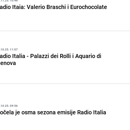
.11.25. 10:46
adio Itaia: Valerio Braschi i Eurochocolate
.10.25. 11:07
adio Italia - Palazzi dei Rolli i Aquario di
enova
.10.25. 09:56
očela je osma sezona emisije Radio Italia