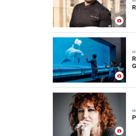
05
R
22
R
G
08
P