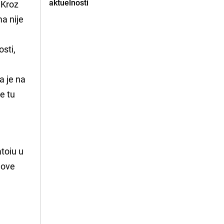
aktuelnosti
 Kroz
ma nije
osti,
a je na
e tu
atoiu u
nove