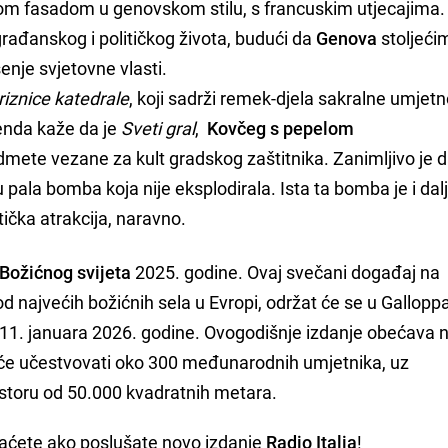
om fasadom u genovskom stilu, s francuskim utjecajima.
te građanskog i političkog života, budući da
Genova
stoljeći
šenje svjetovne vlasti.
riznice katedrale
, koji sadrži remek-djela sakralne umjetn
genda kaže da je
Sveti gral
,
Kovčeg s pepelom
dmete vezane za kult gradskog zaštitnika. Zanimljivo je d
pala bomba koja nije eksplodirala. Ista ta bomba je i dalj
stička atrakcija, naravno.
Božićnog svijeta
2025. godine. Ovaj svečani događaj na
d najvećih božićnih sela u Evropi, održat će se u Gallopp
 11. januara 2026. godine. Ovogodišnje izdanje obećava 
 će učestvovati oko 300 međunarodnih umjetnika, uz
storu od 50.000 kvadratnih metara.
aznaćete ako poslušate novo izdanje
Radio Italia
!