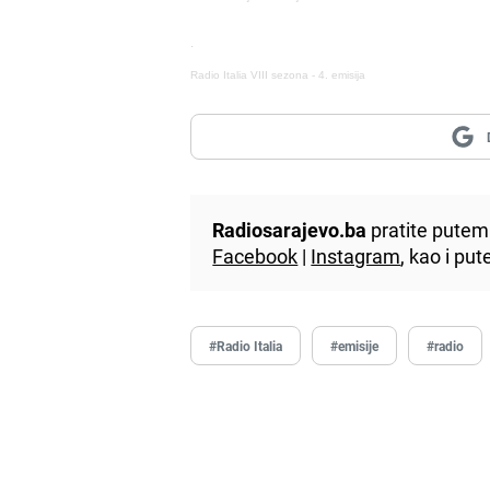
·
Radio Italia VIII sezona - 4. emisija
Radiosarajevo.ba
pratite putem 
Facebook
|
Instagram
, kao i p
#Radio Italia
#emisije
#radio