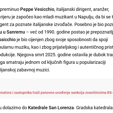
e preminuo
Peppe Vesicchio
, italijanski dirigent, aranžer,
Karijeru je započeo kao mladi muzikant u Napulju, da bi se
rigent za poznate italijanske izvođače. Posebno je bio poz
lu u Sanremu
– već od 1990. godine postao je prepoznatlji
ssicchio
je bio cijenjen zbog svoje sposobnosti da spoji
larnu muziku, kao i zbog prijateljskog i autentičnog pris
rodukcije. Njegova smrt 2025. godine ostavila je dubok tra
 ga smatraju jednom od ključnih figura u popularizaciji
lijanskoj zabavnoj muzici.
enatora i zastupnika traži ponovno uvođenje sankcija zvaničnicima RS
du dolazimo do
Katedrale San Lorenza
. Gradska katedrala