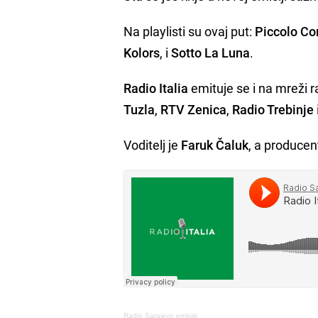
Na playlisti su ovaj put:
Piccolo Co
Kolors
, i
Sotto La Luna
.
Radio Italia
emituje se i na mreži r
Tuzla
,
RTV Zenica
,
Radio Trebinje
Voditelj je
Faruk Čaluk
, a produce
Radio Sarajevo emisije