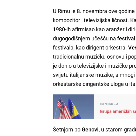
U Rimu je 8. novembra ove godin
kompozitor i televizijska ličnost. 
1980-ih afirmisao kao aranžer i di
dugogodišnjem učešću na
festiva
festivala, kao dirigent orkestra.
Ve
tradicionalnu muzičku osnovu i popu
je donio u televizijske i muzičke p
svijetu italijanske muzike, a mnogi
orkestarske dirigentske uloge u ita
TRENDING
Grupa američkih s
Šetnjom po
Genovi
, u starom gra