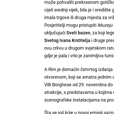
može pohvaliti prekrasnom gotičk
cijeli srednji vijek, bila je i središ
imala trgove ili druga mjesta za vr
Posjetitelji mogu pristupiti
Muzeju 
uključujući
Sveti bazen
, za koji le
Svetog Ivana Krstitelja
i druge pre
ovu crkvu u drugom svjetskom ratu 
gdje je pala i vrlo je zanimljiva turi
A Rim je domaćin četvrtog izdanja
otvorenom, koji se smatra jednim o
Villi Borghese od 29. novembra do
atrakcije, s predstavama u kojima
scenografske instalacijama na pro
Šta se još krije u novoj emisiji s