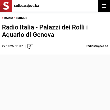
Otvor
/
RADIO
/
EMISIJE
Radio Italia - Palazzi dei Rolli i
Aquario di Genova
22.10.25. 11:07
Radiosarajevo.ba
0