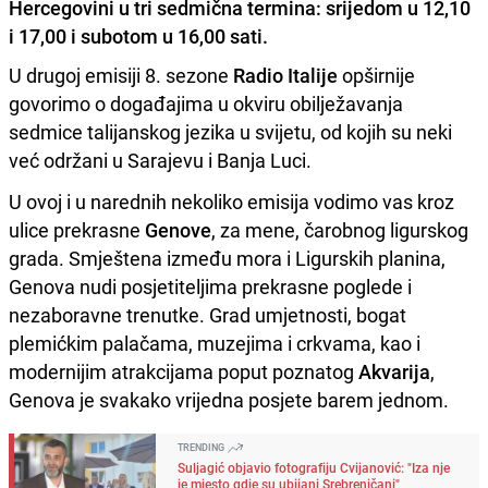
Hercegovini u tri sedmična termina: srijedom u 12,10
i 17,00 i subotom u 16,00 sati.
U drugoj emisiji 8. sezone
Radio Italije
opširnije
govorimo o događajima u okviru obilježavanja
sedmice talijanskog jezika u svijetu, od kojih su neki
već održani u Sarajevu i Banja Luci.
U ovoj i u narednih nekoliko emisija vodimo vas kroz
ulice prekrasne
Genove
, za mene, čarobnog ligurskog
grada. Smještena između mora i Ligurskih planina,
Genova nudi posjetiteljima prekrasne poglede i
nezaboravne trenutke. Grad umjetnosti, bogat
plemićkim palačama, muzejima i crkvama, kao i
modernijim atrakcijama poput poznatog
Akvarija
,
Genova je svakako vrijedna posjete barem jednom.
TRENDING
Suljagić objavio fotografiju Cvijanović: "Iza nje
je mjesto gdje su ubijani Srebreničani"