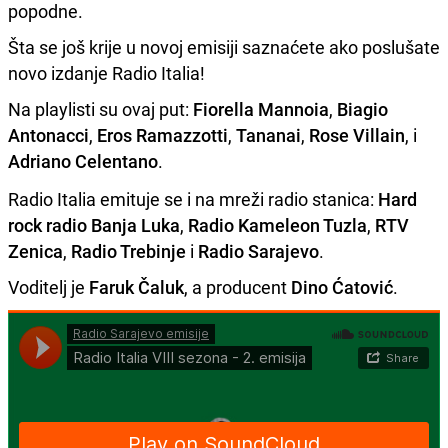
popodne.
Šta se još krije u novoj emisiji saznaćete ako poslušate
novo izdanje Radio Italia!
Na playlisti su ovaj put:
Fiorella Mannoia
,
Biagio
Antonacci
,
Eros Ramazzotti
,
Tananai
,
Rose Villain
, i
Adriano Celentano
.
Radio Italia emituje se i na mreži radio stanica:
Hard
rock radio Banja Luka
,
Radio Kameleon Tuzla
,
RTV
Zenica
,
Radio Trebinje
i
Radio Sarajevo
.
Voditelj je
Faruk Čaluk
, a producent
Dino Ćatović
.