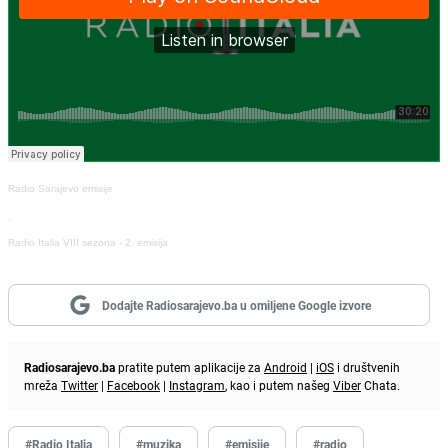
Radio Sarajevo emisije
·
Radio Italia VIII sezona - 2. emisija
Dodajte Radiosarajevo.ba u omiljene Google izvore
Radiosarajevo.ba
pratite putem aplikacije za
Android
|
iOS
i društvenih
mreža
Twitter
|
Facebook
|
Instagram
, kao i putem našeg
Viber
Chata.
#Radio Italia
#muzika
#emisije
#radio