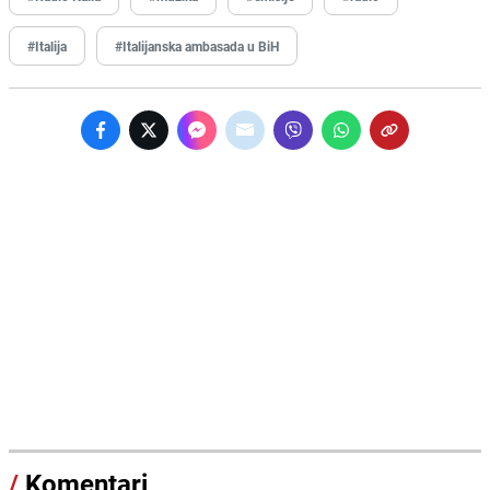
#Italija
#Italijanska ambasada u BiH
/
Komentari