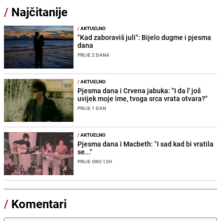
/
Najčitanije
/
AKTUELNO
"Kad zaboraviš juli": Bijelo dugme i pjesma
dana
PRIJE 2 DANA
/
AKTUELNO
Pjesma dana i Crvena jabuka: "I da l' još
uvijek moje ime, tvoga srca vrata otvara?"
PRIJE 1 DAN
/
AKTUELNO
Pjesma dana i Macbeth: "I sad kad bi vratila
se..."
PRIJE OKO 12H
/
Komentari