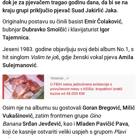
dok je za pjevačem tragao godinu dana, da bi se na
kraju grupi priključio pjevač Suad Jakirlić Jaka.
Originalnu postavu su činili basist
Emir Čolaković
,
bubnjar
Dubravko Smolči
ć i klavijaturist
Igor
Tajemnica
.
Jeseni 1983. godine objavljuju svoj debi album No.1, s
hit singlom
Volim te jo
š, gdje ženski vokal pjeva
Amila
Sulejmanović
.
TRENDING
U FBiH nema jedinstvene evidencije o
povučenom mesu s tržišta: Inspektori izrekli
kazne od 48.000 KM
Osim nje na albumu su gostovali
Goran Bregović, Milić
Vukašinović
, zatim frontmen grupe
Gino
Banana
Srđan Jevđević
, kao i
Mladen Pavičić Pava
,
koji će kasnije ostvariti veliki uspjeh s grupom
Plavi