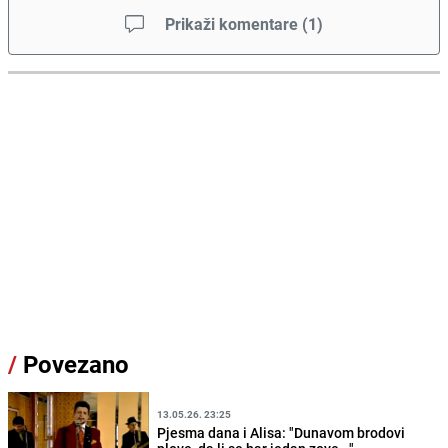
Prikaži komentare
(
1
)
/
Povezano
13.05.26. 23:25
Pjesma dana i Alisa: "Dunavom brodovi