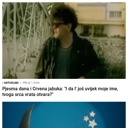
/
AKTUELNO
I
PRIJE 1 DAN
Pjesma dana i Crvena jabuka: "I da l' još uvijek moje ime,
tvoga srca vrata otvara?"