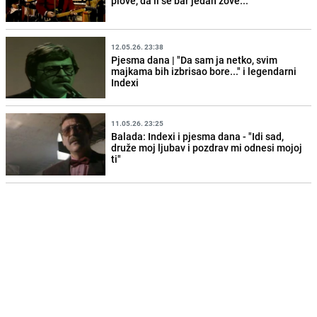
plove, da li se bar jedan zove..."
12.05.26. 23:38
Pjesma dana | "Da sam ja netko, svim
majkama bih izbrisao bore..." i legendarni
Indexi
11.05.26. 23:25
Balada: Indexi i pjesma dana - "Idi sad,
druže moj ljubav i pozdrav mi odnesi mojoj
ti"