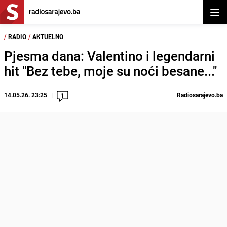
Otvor
/
RADIO
/
AKTUELNO
Pjesma dana: Valentino i legendarni
hit "Bez tebe, moje su noći besane..."
14.05.26. 23:25
Radiosarajevo.ba
1