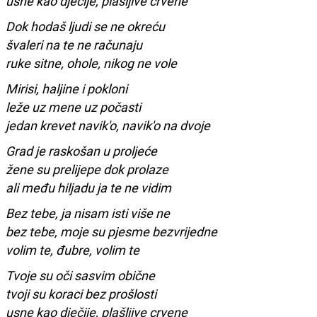
usne kao dječije, plašljive crvene
Dok hodaš ljudi se ne okreću
švaleri na te ne računaju
ruke sitne, ohole, nikog ne vole
Mirisi, haljine i pokloni
leže uz mene uz počasti
jedan krevet navik'o, navik'o na dvoje
Grad je raskošan u proljeće
žene su prelijepe dok prolaze
ali među hiljadu ja te ne vidim
Bez tebe, ja nisam isti više ne
bez tebe, moje su pjesme bezvrijedne
volim te, đubre, volim te
Tvoje su oči sasvim obične
tvoji su koraci bez prošlosti
usne kao dječije, plašljive crvene