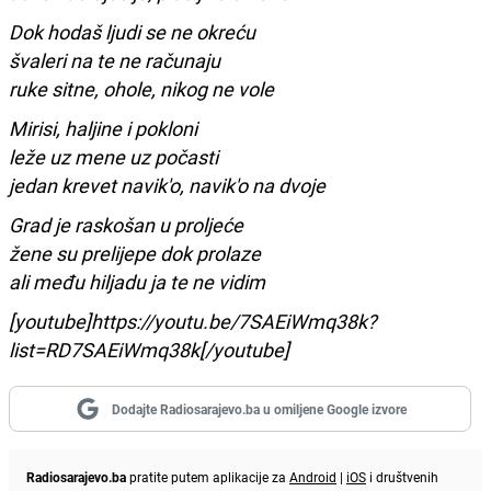
Dok hodaš ljudi se ne okreću
švaleri na te ne računaju
ruke sitne, ohole, nikog ne vole
Mirisi, haljine i pokloni
leže uz mene uz počasti
jedan krevet navik'o, navik'o na dvoje
Grad je raskošan u proljeće
žene su prelijepe dok prolaze
ali među hiljadu ja te ne vidim
[youtube]https://youtu.be/7SAEiWmq38k?
list=RD7SAEiWmq38k[/youtube]
Dodajte Radiosarajevo.ba u omiljene Google izvore
Radiosarajevo.ba
pratite putem aplikacije za
Android
|
iOS
i društvenih