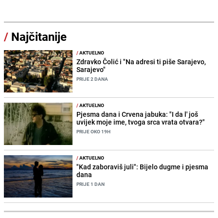
/
Najčitanije
/
AKTUELNO
Zdravko Čolić i "Na adresi ti piše Sarajevo,
Sarajevo"
PRIJE 2 DANA
/
AKTUELNO
Pjesma dana i Crvena jabuka: "I da l' još
uvijek moje ime, tvoga srca vrata otvara?"
PRIJE OKO 19H
/
AKTUELNO
"Kad zaboraviš juli": Bijelo dugme i pjesma
dana
PRIJE 1 DAN