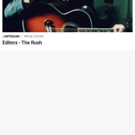
/
AKTUELNO
I
PRIJE 2 DANA
Editors - The Rush