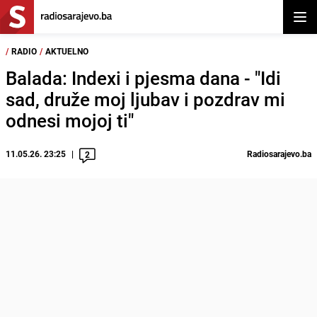
Otvor
/
RADIO
/
AKTUELNO
Balada: Indexi i pjesma dana - "Idi
sad, druže moj ljubav i pozdrav mi
odnesi mojoj ti"
11.05.26. 23:25
Radiosarajevo.ba
2