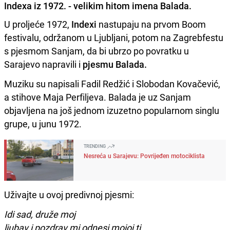
Indexa iz 1972. - velikim hitom imena Balada.
U proljeće 1972,
Indexi
nastupaju na prvom Boom
festivalu, održanom u Ljubljani, potom na Zagrebfestu
s pjesmom Sanjam, da bi ubrzo po povratku u
Sarajevo napravili i
pjesmu Balada.
Muziku su napisali Fadil Redžić i Slobodan Kovačević,
a stihove Maja Perfiljeva. Balada je uz Sanjam
objavljena na još jednom izuzetno popularnom singlu
grupe, u junu 1972.
TRENDING
Nesreća u Sarajevu: Povrijeđen motociklista
Uživajte u ovoj predivnoj pjesmi:
Idi sad, druže moj
ljubav i pozdrav mi odnesi mojoj ti