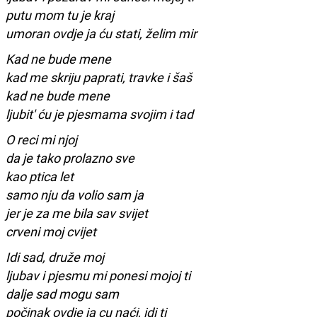
putu mom tu je kraj
umoran ovdje ja ću stati, želim mir
Kad ne bude mene
kad me skriju paprati, travke i šaš
kad ne bude mene
ljubit' ću je pjesmama svojim i tad
O reci mi njoj
da je tako prolazno sve
kao ptica let
samo nju da volio sam ja
jer je za me bila sav svijet
crveni moj cvijet
Idi sad, druže moj
ljubav i pjesmu mi ponesi mojoj ti
dalje sad mogu sam
počinak ovdje ja cu naći, idi ti