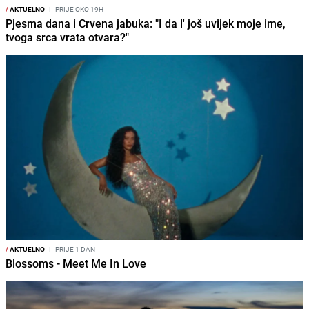
/
AKTUELNO
I
PRIJE OKO 19H
Pjesma dana i Crvena jabuka: "I da l' još uvijek moje ime,
tvoga srca vrata otvara?"
/
AKTUELNO
I
PRIJE 1 DAN
Blossoms - Meet Me In Love