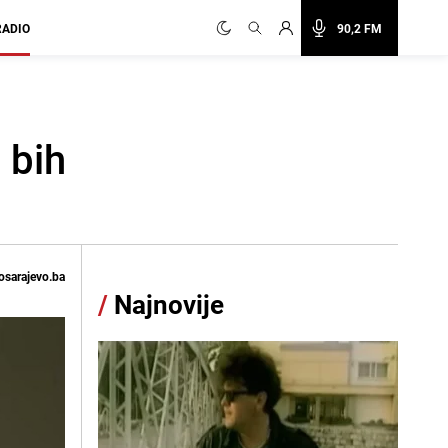
RADIO
90,2 FM
 bih
osarajevo.ba
/
Najnovije