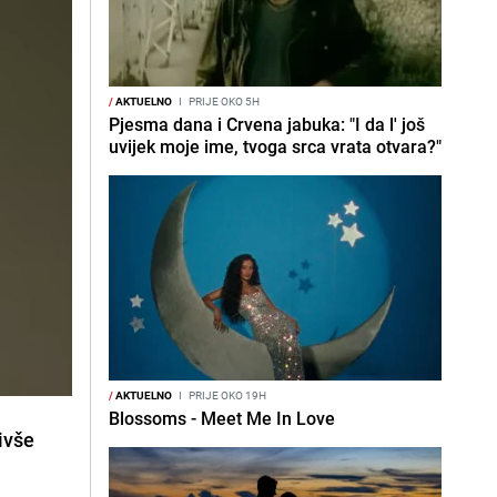
/
AKTUELNO
I
PRIJE OKO 5H
Pjesma dana i Crvena jabuka: "I da l' još
uvijek moje ime, tvoga srca vrata otvara?"
/
AKTUELNO
I
PRIJE OKO 19H
Blossoms - Meet Me In Love
ivše