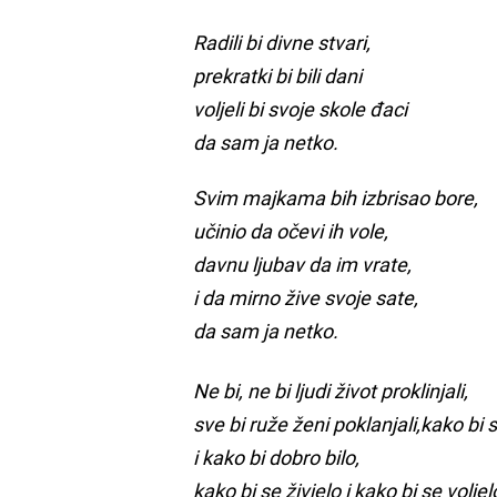
Radili bi divne stvari,
prekratki bi bili dani
voljeli bi svoje skole đaci
da sam ja netko.
Svim majkama bih izbrisao bore,
učinio da očevi ih vole,
davnu ljubav da im vrate,
i da mirno žive svoje sate,
da sam ja netko.
Ne bi, ne bi ljudi život proklinjali,
sve bi ruže ženi poklanjali,kako bi se
i kako bi dobro bilo,
kako bi se živjelo i kako bi se voljel