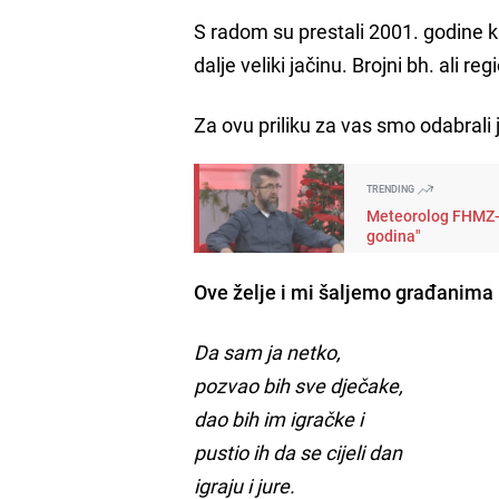
S radom su prestali 2001. godine 
dalje veliki jačinu. Brojni bh. ali 
Za ovu priliku za vas smo odabrali
TRENDING
Meteorolog FHMZ-a 
godina"
Ove želje i mi šaljemo građanima
Da sam ja netko,
pozvao bih sve dječake,
dao bih im igračke i
pustio ih da se cijeli dan
igraju i jure.