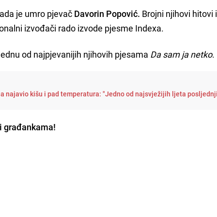
kada je umro pjevač
Davorin Popović.
Brojni njihovi hitovi 
regionalni izvođači rado izvode pjesme Indexa.
 jednu od najpjevanijih njihovih pjesama
Da sam ja netko
.
najavio kišu i pad temperatura: "Jedno od najsvježijih ljeta posljednj
 i građankama!