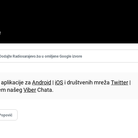
Dodajte Radiosarajevo.ba u omiljene Google izvore
aplikacije za
Android
|
iOS
i društvenih mreža
Twitter
|
utem našeg
Viber
Chata.
Popović