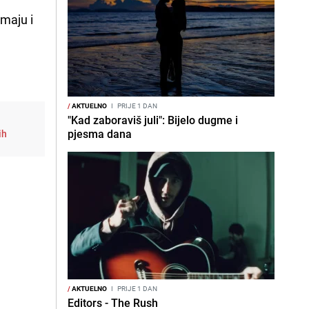
imaju i
/
AKTUELNO
I
PRIJE 1 DAN
"Kad zaboraviš juli": Bijelo dugme i
pjesma dana
ih
/
AKTUELNO
I
PRIJE 1 DAN
Editors - The Rush