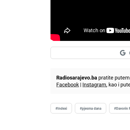
Radiosarajevo.ba
pratite putem 
Facebook
|
Instagram
, kao i p
#Indexi
#pjesma dana
#Davorin 