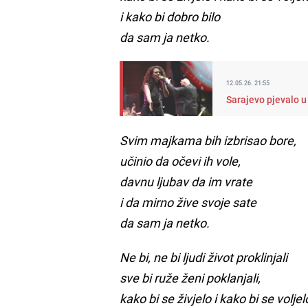
i kako bi dobro bilo
da sam ja netko.
12.05.26. 21:55
Sarajevo pjevalo u
Svim majkama bih izbrisao bore,
učinio da očevi ih vole,
davnu ljubav da im vrate
i da mirno žive svoje sate
da sam ja netko.
Ne bi, ne bi ljudi život proklinjali
sve bi ruže ženi poklanjali,
kako bi se živjelo i kako bi se voljel