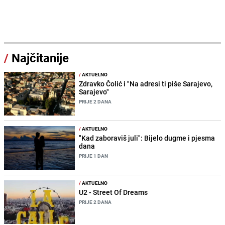
/
Najčitanije
/
AKTUELNO
Zdravko Čolić i "Na adresi ti piše Sarajevo,
Sarajevo"
PRIJE 2 DANA
/
AKTUELNO
"Kad zaboraviš juli": Bijelo dugme i pjesma
dana
PRIJE 1 DAN
/
AKTUELNO
U2 - Street Of Dreams
PRIJE 2 DANA