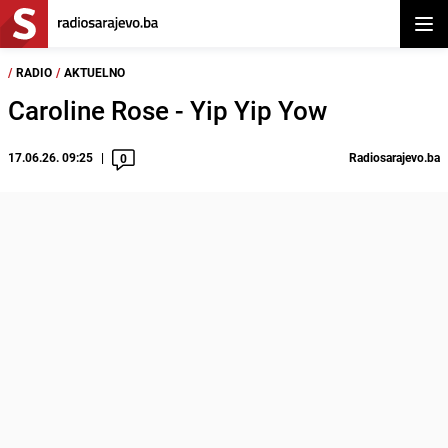
Otvor
/
RADIO
/
AKTUELNO
Caroline Rose - Yip Yip Yow
17.06.26. 09:25
Radiosarajevo.ba
0