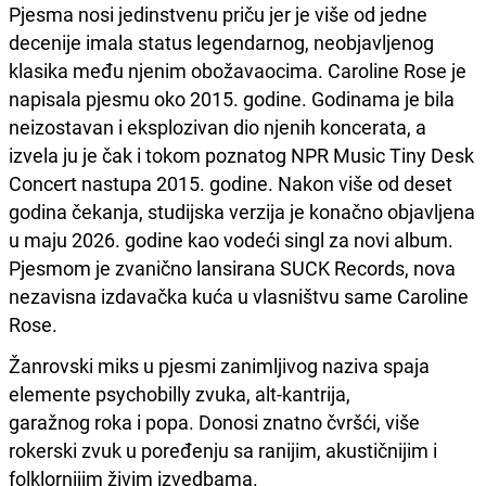
Pjesma nosi jedinstvenu priču jer je više od jedne
decenije imala status legendarnog, neobjavljenog
klasika među njenim obožavaocima. Caroline Rose je
napisala pjesmu oko 2015. godine. Godinama je bila
neizostavan i eksplozivan dio njenih koncerata, a
izvela ju je čak i tokom poznatog NPR Music Tiny Desk
Concert nastupa 2015. godine. Nakon više od deset
godina čekanja, studijska verzija je konačno objavljena
u maju 2026. godine kao vodeći singl za novi album.
Pjesmom je zvanično lansirana SUCK Records, nova
nezavisna izdavačka kuća u vlasništvu same Caroline
Rose.
Žanrovski miks u pjesmi zanimljivog naziva spaja
elemente psychobilly zvuka, alt-kantrija,
garažnog roka i popa. Donosi znatno čvršći, više
rokerski zvuk u poređenju sa ranijim, akustičnijim i
folklornijim živim izvedbama.