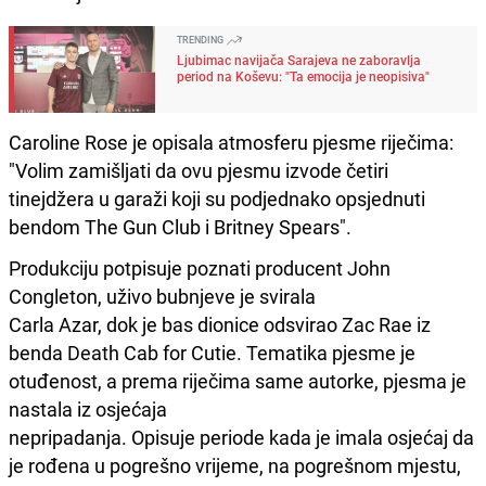
TRENDING
Ljubimac navijača Sarajeva ne zaboravlja
period na Koševu: "Ta emocija je neopisiva"
Caroline Rose je opisala atmosferu pjesme riječima:
"Volim zamišljati da ovu pjesmu izvode četiri
tinejdžera u garaži koji su podjednako opsjednuti
bendom The Gun Club i Britney Spears".
Produkciju potpisuje poznati producent John
Congleton, uživo bubnjeve je svirala
Carla Azar, dok je bas dionice odsvirao Zac Rae iz
benda Death Cab for Cutie. Tematika pjesme je
otuđenost, a prema riječima same autorke, pjesma je
nastala iz osjećaja
nepripadanja. Opisuje periode kada je imala osjećaj da
je rođena u pogrešno vrijeme, na pogrešnom mjestu,