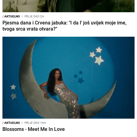
/
AKTUELNO
I
PRIJE OKO 2H
Pjesma dana i Crvena jabuka: "I da l' još uvijek moje ime,
tvoga srca vrata otvara?"
/
AKTUELNO
I
PRIJE OKO 16H
Blossoms - Meet Me In Love