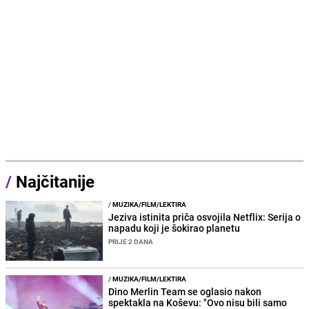
/
Najčitanije
/
MUZIKA/FILM/LEKTIRA
Jeziva istinita priča osvojila Netflix: Serija o
napadu koji je šokirao planetu
PRIJE 2 DANA
/
MUZIKA/FILM/LEKTIRA
Dino Merlin Team se oglasio nakon
spektakla na Koševu: "Ovo nisu bili samo