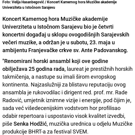
Foto: Velija Hasanbegović / Koncert Kamernog hora Muzičke akademije
Univerziteta u Istočnom Sarajevu
Koncert Kamernog hora Muzičke akademije
Univerziteta u Istočnom Sarajevu bio je četvrti
koncertni događaj u sklopu ovogodišnjih Sarajevskih
večeri muzike, a održan je u subotu, 23. maja u
ambijentu Franjevačke crkve sv. Ante Padovanskog.
"Renomirani horski ansambl koji ove godine
obilježava 25 godina rada,
laureat je prestižnih horskih
takmičenja, a nastupe su imali širom evropskog
kontinenta. Najzaslužniji za blistavu reputaciju ovog
ansambla je rukovodilac i dirigent red. prof. mr. Rade
Radović, umjetnik iznimne vizije i energije, pod čijim je,
sada već višedecenijskim vodstvom hor profilisao
odabir repertoara i uspostavio visok kvalitet izvedbi,
piše
Senka Hodžić
, muzička urednica u odjelu Muzičke
produkcije BHRT-a za festival SVEM.