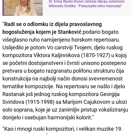
Dr. Erma Ramić-Kunić održala lekciju notornom
Miloradu Dodiku: "Pokazujete silno neznanje"
"
Radi se o odlomku iz dijela pravoslavnog
bogosluženja kojem je Stanković
podario bogato
višeglasno ruho namijenjeno horskom repertoaru.
Uslijedilo je potom Vo carstviji Tvojem, djelo ruskog
kompozitora Viktora Kaljinnikova (1870-1927) u kojoj
se početni dostojanstveni i čvrsti unisono postepeno
pretvara u bogato razgranatu polifonu strukturu čija
konstrukcija na najbolji način donosi svevremenost
tematike kompozicije. Na repertoaru se našlo i djelo
Rastanak još jednog ruskog kompozitora Georgija
Sviridova (1915-1998) sa Marijom Cajukovom u ulozi
solo soprana, koje je uz zanimljiv pristup vokaliziranju
donijelo i osebujan harmonijski kolorit."
"Kao i mnogi ruski kompozitori, i velikan muzike 19.