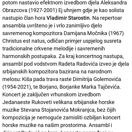
potom nastavio efektnom izvedbom djela Aleksandra
Obrazcova (1927-2001) Ej uhnjem gdje je kao solista
nastupio član hora
Vladimir Starostin
. Na repertoar
ansambla uvršteno je i vrlo zanimljivo djelo
savremenog kompozitora Damijana Močnika (1967)
Christus est natus, odličan primjer uspjelog susreta
tradicionalne crkvene melodije i savremenih
harmonskih postupaka. Za kraj koncertnog nastupa,
ansambl pod vodstvom Radeta Radovića izveo je djela
srbijanskih kompozitora bazirana na narodnom
melosu: Kiša pada trava raste Dimitrija Golemovića
(1954-2021), te Borjano, Borjanke Marka Tajčevića.
Koncert je zaključen vrhunskom izvedbom
Jedanaeste Rukoveti velikana srbijanske horske
muzike Stevana Stojanovića Mokranjca, bez čijih
kompozicija je nemoguće zamisliti ozbiljan koncert
horske muzike na našim prostorima. Ansambl i