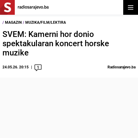
Otvor
/
MAGAZIN
/
MUZIKA/FILM/LEKTIRA
SVEM: Kamerni hor donio
spektakularan koncert horske
muzike
24.05.26. 20:15
Radiosarajevo.ba
1