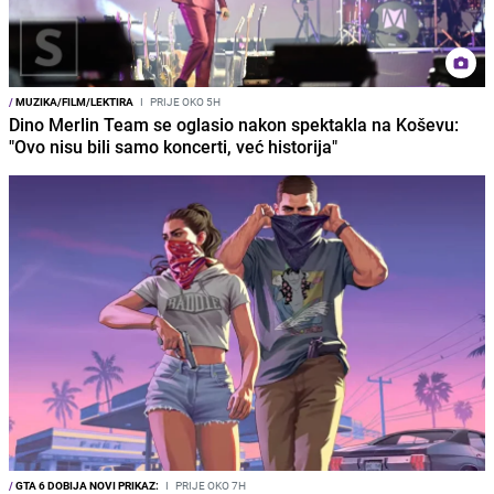
/
MUZIKA/FILM/LEKTIRA
I
PRIJE OKO 5H
Dino Merlin Team se oglasio nakon spektakla na Koševu:
"Ovo nisu bili samo koncerti, već historija"
/
GTA 6 DOBIJA NOVI PRIKAZ:
I
PRIJE OKO 7H