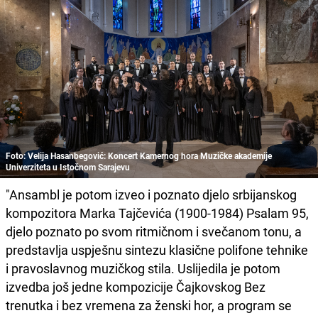
Foto: Velija Hasanbegović: Koncert Kamernog hora Muzičke akademije
Univerziteta u Istočnom Sarajevu
"Ansambl je potom izveo i poznato djelo srbijanskog
kompozitora Marka Tajčevića (1900-1984) Psalam 95,
djelo poznato po svom ritmičnom i svečanom tonu, a
predstavlja uspješnu sintezu klasične polifone tehnike
i pravoslavnog muzičkog stila. Uslijedila je potom
izvedba još jedne kompozicije Čajkovskog Bez
trenutka i bez vremena za ženski hor, a program se