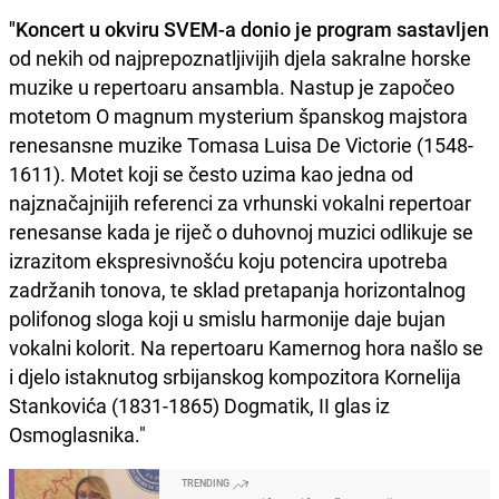
"Koncert u okviru SVEM-a donio je program sastavljen
od nekih od najprepoznatljivijih djela sakralne horske
muzike u repertoaru ansambla. Nastup je započeo
motetom O magnum mysterium španskog majstora
renesansne muzike Tomasa Luisa De Victorie (1548-
1611). Motet koji se često uzima kao jedna od
najznačajnijih referenci za vrhunski vokalni repertoar
renesanse kada je riječ o duhovnoj muzici odlikuje se
izrazitom ekspresivnošću koju potencira upotreba
zadržanih tonova, te sklad pretapanja horizontalnog
polifonog sloga koji u smislu harmonije daje bujan
vokalni kolorit. Na repertoaru Kamernog hora našlo se
i djelo istaknutog srbijanskog kompozitora Kornelija
Stankovića (1831-1865) Dogmatik, II glas iz
Osmoglasnika."
TRENDING