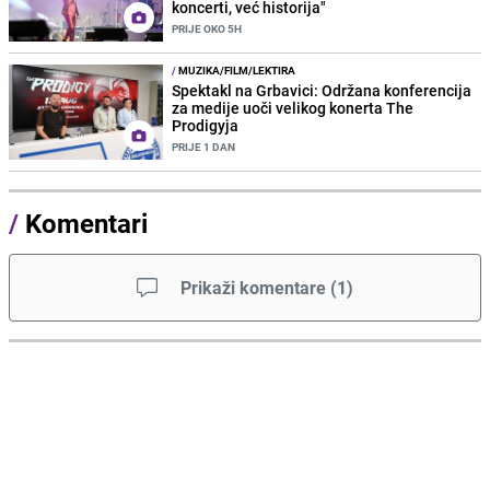
koncerti, već historija"
PRIJE OKO 5H
/
MUZIKA/FILM/LEKTIRA
Spektakl na Grbavici: Održana konferencija
za medije uoči velikog konerta The
Prodigyja
PRIJE 1 DAN
/
Komentari
Prikaži komentare
(
1
)