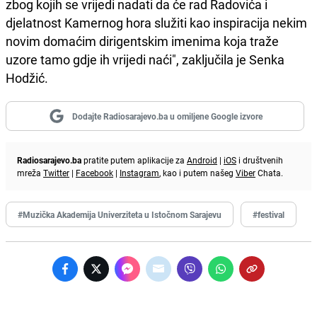
zbog kojih se vrijedi nadati da će rad Radovića i
djelatnost Kamernog hora služiti kao inspiracija nekim
novim domaćim dirigentskim imenima koja traže
uzore tamo gdje ih vrijedi naći", zaključila je Senka
Hodžić.
Dodajte Radiosarajevo.ba u omiljene Google izvore
Radiosarajevo.ba
pratite putem aplikacije za
Android
|
iOS
i društvenih
mreža
Twitter
|
Facebook
|
Instagram
, kao i putem našeg
Viber
Chata.
#Muzička Akademija Univerziteta u Istočnom Sarajevu
#festival