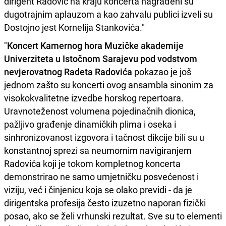
dirigent Radović na kraju koncerta nagrađeni su
dugotrajnim aplauzom a kao zahvalu publici izveli su
Dostojno jest Kornelija Stankovića."
"
Koncert Kamernog hora Muzičke akademije
Univerziteta u Istočnom Sarajevu pod vodstvom
nevjerovatnog Radeta Radovića
pokazao je još
jednom zašto su koncerti ovog ansambla sinonim za
visokokvalitetne izvedbe horskog repertoara.
Uravnoteženost volumena pojedinačnih dionica,
pažljivo građenje dinamičkih plima i oseka i
sinhronizovanost izgovora i tačnost dikcije bili su u
konstantnoj sprezi sa neumornim navigiranjem
Radovića koji je tokom kompletnog koncerta
demonstrirao ne samo umjetničku posvećenost i
viziju, već i činjenicu koja se olako previdi - da je
dirigentska profesija često izuzetno naporan fizički
posao, ako se želi vrhunski rezultat. Sve su to elementi