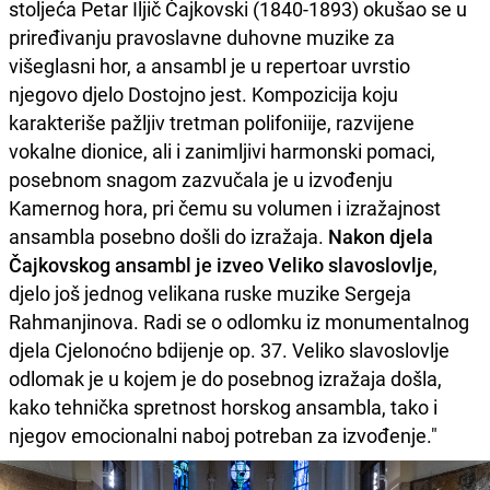
stoljeća Petar Iljič Čajkovski (1840-1893) okušao se u
priređivanju pravoslavne duhovne muzike za
višeglasni hor, a ansambl je u repertoar uvrstio
njegovo djelo Dostojno jest. Kompozicija koju
karakteriše pažljiv tretman polifoniije, razvijene
vokalne dionice, ali i zanimljivi harmonski pomaci,
posebnom snagom zazvučala je u izvođenju
Kamernog hora, pri čemu su volumen i izražajnost
ansambla posebno došli do izražaja.
Nakon djela
Čajkovskog ansambl je izveo Veliko slavoslovlje
,
djelo još jednog velikana ruske muzike Sergeja
Rahmanjinova. Radi se o odlomku iz monumentalnog
djela Cjelonoćno bdijenje op. 37. Veliko slavoslovlje
odlomak je u kojem je do posebnog izražaja došla,
kako tehnička spretnost horskog ansambla, tako i
njegov emocionalni naboj potreban za izvođenje."