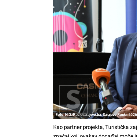
Foto: N.G./Radiosarajevo.ba: Sarajevo Rocks 2026
Kao partner projekta, Turistička z
značaj koji ovakav događaj može im