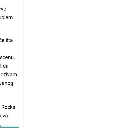
evo
 kojem
če šta
 scenu.
t da
 pozivam
tvenog
o Rocks
eva.