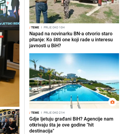
/
TEME
I
PRIJE OKO 10H
Napad na novinarku BN-a otvorio staro
pitanje: Ko štiti one koji rade u interesu
javnosti u BiH?
/
TEME
I
PRIJE OKO 21H
Gdje ljetuju građani BiH? Agencije nam
otkrivaju šta je ove godine "hit
destinacija"