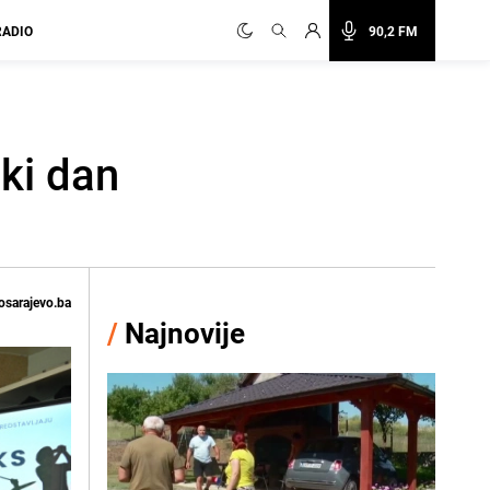
RADIO
90,2 FM
ki dan
osarajevo.ba
/
Najnovije