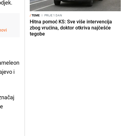
odjek.
/
TEME
I
PRIJE 1 DAN
Hitna pomoć KS: Sve više intervencija
zbog vrućina, doktor otkriva najčešće
novi
tegobe
Kameleon
ajevo i
značaj
se