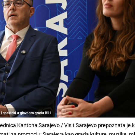
 i spektakl u glavnom gradu BiH
ajednica Kantona Sarajevo / Visit Sarajevo prepoznata je 
ati za promociju Sarajeva kao grada kulture, muzike, ml