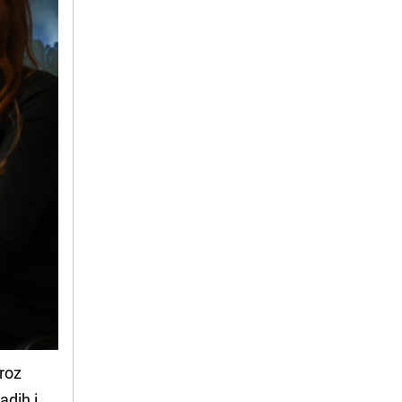
kroz
adih i