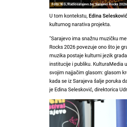
Foto: N.G./Radiosarajevo.ba: Sarajevo Rocks 2026
U tom kontekstu,
Edina Seleskovi
kulturnog narativa projekta.
"Sarajevo ima snažnu muzičku memor
Rocks 2026 povezuje ono što je grad
muzika postaje kulturni jezik grad
institucije i publiku. KulturaMedia
svojim najjačim glasom: glasom kre
kada se iz Sarajeva šalje poruka da
je Edina Selesković, direktorica U