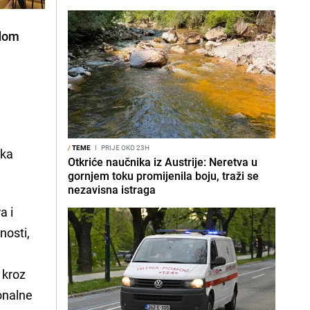
odom
/
TEME
I
PRIJE OKO 23H
čka
Otkriće naučnika iz Austrije: Neretva u
gornjem toku promijenila boju, traži se
nezavisna istraga
a i
nosti,
 kroz
onalne