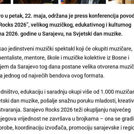
o u petak, 22. maja, održana je press konferencija pov
 Rocks 2026”, velikog muzičkog, edukativnog i kulturnog
una 2026. godine u Sarajevu, na Svjetski dan muzike.
kao jedinstveni muzički spektakl koji će okupiti muzičare,
entaliste, mentore, škole i muzičke kolektive iz Bosne i
ciljem da Sarajevo tog dana postane velika otvorena muzi
pa jednog od najvećih bendova ovog formata.
jedništvo, edukaciju i saradnju okupi više od 1.000 muzičar
etski dan muzike, pošalje snažnu poruku mladosti, kreativ
stvaranja. Sarajevo Rocks 2026 teži okupljanju najvećeg
njegova vrijednost ne završava u brojkama – ona se gradi
probe, koordinaciju izvođača, promociju sarajevske i regi