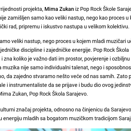
rijednosti projekta,
Mima Zukan
iz Pop Rock Škole Saraj
nije zamišljen samo kao veliki nastup, nego kao proces u
čki rad, pripremu i iskustvo nastupa u velikom kolektivu.
samo veliki nastup, nego proces u kojem mladi muzičari u
ajedničke discipline i zajedničke energije. Pop Rock Škola
zna koliko je važno dati im prostor, povjerenje i ozbiljnu
 muzika nije samo individualni talenat, nego i sposobnos
imo, da zajedno stvaramo nešto veće od nas samih. Zato
le i instrumentaliste da se prijave i budu dio ovog jedins
e Mima Zukan, Pop Rock Škola Sarajevo.
kulturni značaj projekta, odnosno na činjenicu da Sarajev
 energiju mladih sa bogatom muzičkom tradicijom Saraj