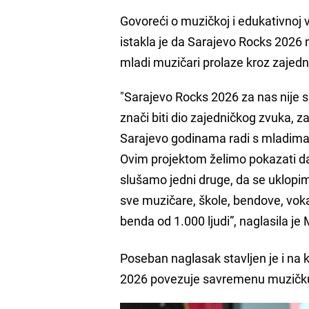
Govoreći o muzičkoj i edukativnoj v
istakla je da Sarajevo Rocks 2026 
mladi muzičari prolaze kroz zajedni
"Sarajevo Rocks 2026 za nas nije 
znači biti dio zajedničkog zvuka, z
Sarajevo godinama radi s mladima i 
Ovim projektom želimo pokazati da
slušamo jedni druge, da se uklop
sve muzičare, škole, bendove, voka
benda od 1.000 ljudi”, naglasila j
Poseban naglasak stavljen je i na 
2026 povezuje savremenu muzičku