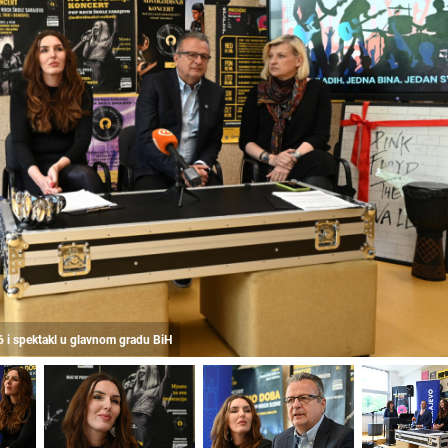
6 i spektakl u glavnom gradu BiH