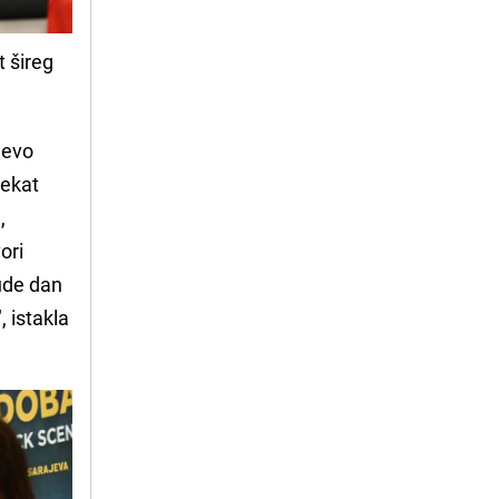
t šireg
jevo
jekat
,
ori
bude dan
, istakla