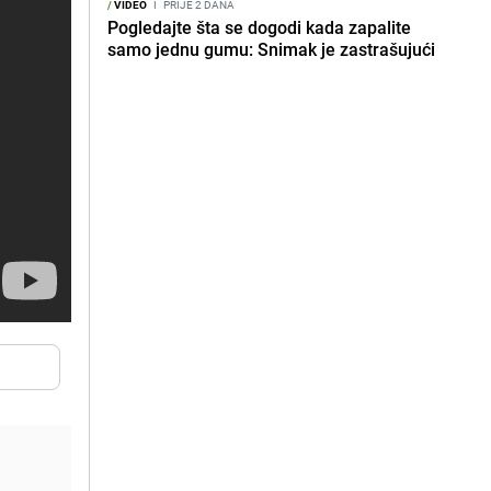
/
VIDEO
I
PRIJE 2 DANA
Pogledajte šta se dogodi kada zapalite
samo jednu gumu: Snimak je zastrašujući