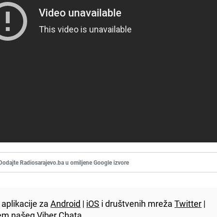
Dodajte Radiosarajevo.ba u omiljene Google izvore
aplikacije za
Android
|
iOS
i društvenih mreža
Twitter
|
utem našeg
Viber
Chata.