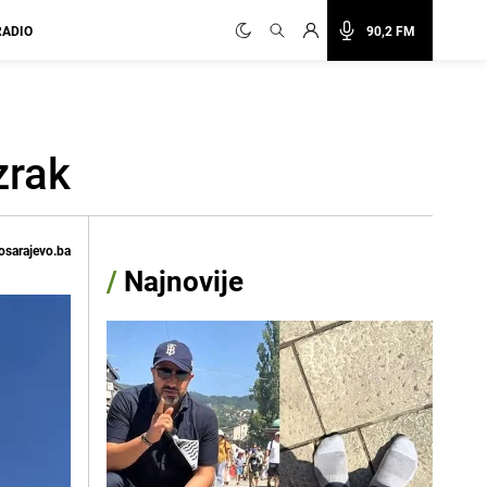
RADIO
90,2 FM
zrak
osarajevo.ba
/
Najnovije