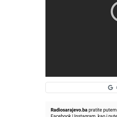
Radiosarajevo.ba
pratite putem 
Facebook
|
Instagram
, kao i p