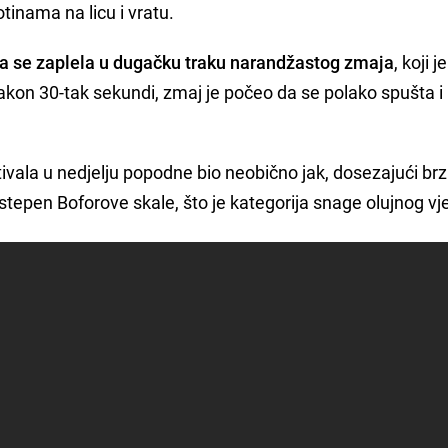
tinama na licu i vratu.
ja se zaplela u dugačku traku narandžastog zmaja
, koji j
kon 30-tak sekundi, zmaj je počeo da se polako spušta i l
tivala u nedjelju popodne bio neobično jak, dosezajući br
stepen Boforove skale, što je kategorija snage olujnog vje