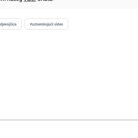
djevojčica
#uznemirujući video