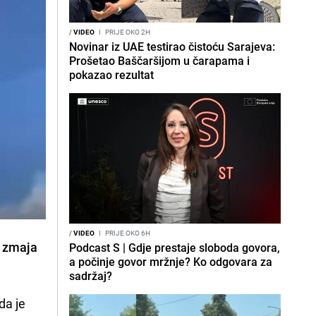
/
VIDEO
I
PRIJE OKO 2H
Novinar iz UAE testirao čistoću Sarajeva:
Prošetao Baščaršijom u čarapama i
pokazao rezultat
/
VIDEO
I
PRIJE OKO 6H
p zmaja
Podcast S | Gdje prestaje sloboda govora,
a počinje govor mržnje? Ko odgovara za
sadržaj?
 da je