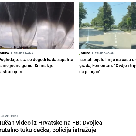
VIDEO
I
PRIJE 2 DANA
/
VIDEO
I
PRIJE OKO 8H
Pogledajte šta se dogodi kada zapalite
Iscrtali bijelu liniju na cesti 
samo jednu gumu: Snimak je
grada, komentari: "Ovdje i tri
zastrašujući
da je pijan"
.08.20. 14:41
učan video iz Hrvatske na FB: Dvojica
rutalno tuku dečka, policija istražuje