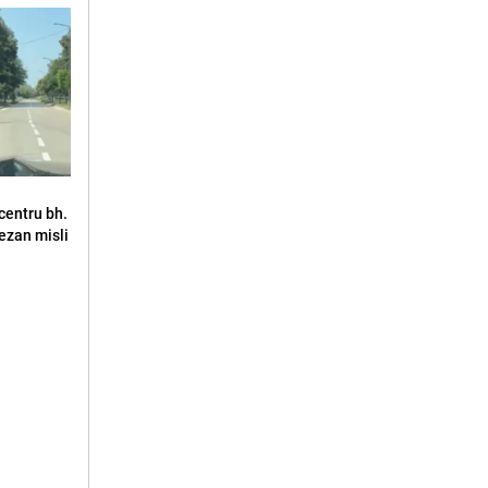
u centru bh.
jezan misli