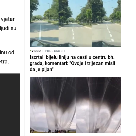
e vjetar
judi su
zinu od
/
VIDEO
I
PRIJE OKO 8H
Iscrtali bijelu liniju na cesti u centru bh.
tra.
grada, komentari: "Ovdje i trijezan misli
da je pijan"