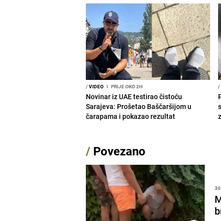
/
VIDEO
I
PRIJE OKO 2H
/
Novinar iz UAE testirao čistoću
Sarajeva: Prošetao Baščaršijom u
čarapama i pokazao rezultat
/
Povezano
30
M
b