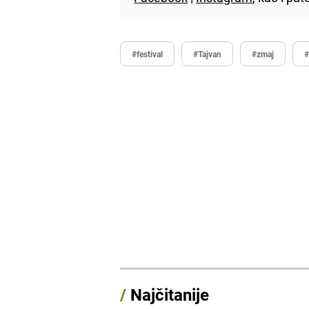
#festival
#Tajvan
#zmaj
#
/
Najčitanije