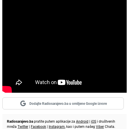
Dodajte Radiosarajevo.ba u omiljene Google izvore
Radiosarajevo.ba
pratite putem aplikacije za
Android
|
iOS
i društvenih
mreža
Twitter
|
Facebook
|
Instagram
, kao i putem našeg
Viber
Chata.