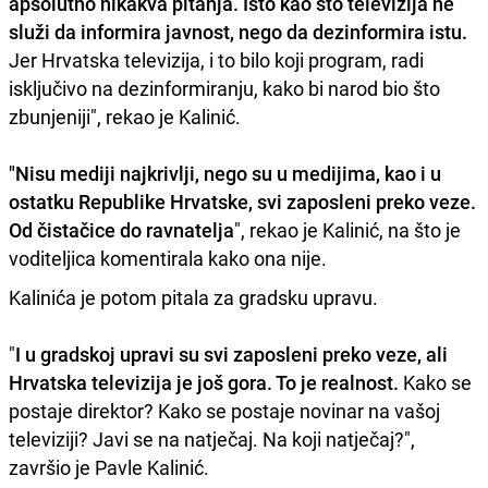
apsolutno nikakva pitanja. Isto kao što televizija ne
služi da informira javnost, nego da dezinformira istu.
Jer Hrvatska televizija, i to bilo koji program, radi
isključivo na dezinformiranju, kako bi narod bio što
zbunjeniji", rekao je Kalinić.
"Nisu mediji najkrivlji, nego su u medijima, kao i u
ostatku Republike Hrvatske, svi zaposleni preko veze.
Od čistačice do ravnatelja
", rekao je Kalinić, na što je
voditeljica komentirala kako ona nije.
Kalinića je potom pitala za gradsku upravu.
"
I u gradskoj upravi su svi zaposleni preko veze, ali
Hrvatska televizija je još gora. To je realnost.
Kako se
postaje direktor? Kako se postaje novinar na vašoj
televiziji? Javi se na natječaj. Na koji natječaj?",
završio je Pavle Kalinić.