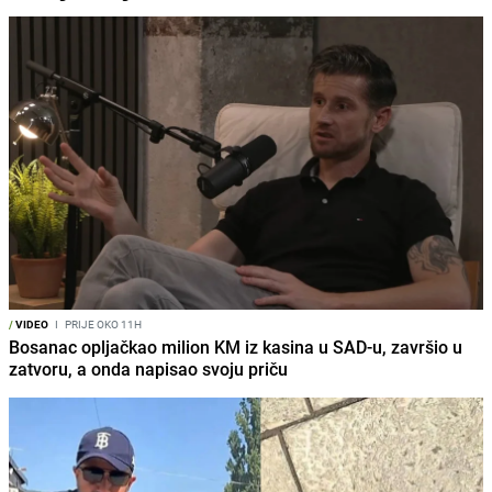
/
VIDEO
I
PRIJE OKO 11H
Bosanac opljačkao milion KM iz kasina u SAD-u, završio u
zatvoru, a onda napisao svoju priču