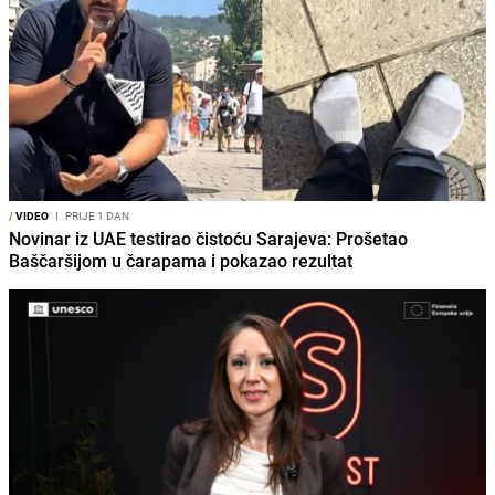
/
VIDEO
I
PRIJE 1 DAN
Novinar iz UAE testirao čistoću Sarajeva: Prošetao
Baščaršijom u čarapama i pokazao rezultat