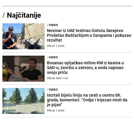
/
Najčitanije
/
VIDEO
Novinar iz UAE testirao čistoću Sarajeva:
Prošetao Baščaršijom u čarapama i pokazao
rezultat
PRIJE 1 DAN
/
VIDEO
Bosanac opljačkao milion KM iz kasina u
SAD-u, završio u zatvoru, a onda napisao
svoju priču
PRIJE OKO 11H
/
VIDEO
Iscrtali bijelu liniju na cesti u centru bh.
grada, komentari: "Ovdje i trijezan misli da
je pijan"
PRIJE 1 DAN