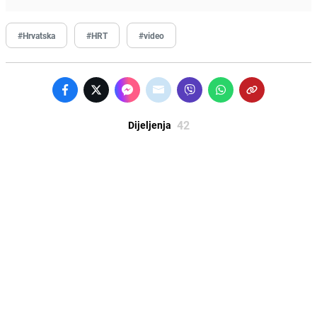
#Hrvatska
#HRT
#video
42
Dijeljenja