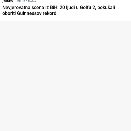
/
VIDEO
I
PRIJE 5 DANA
Nevjerovatna scena iz BiH: 20 ljudi u Golfu 2, pokušali
oboriti Guinnessov rekord