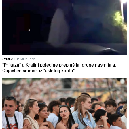
/
VIDEO
I
PRIJE 2 DANA
"Prikaza" u Krajini pojedine preplašila, druge nasmijala:
Objavljen snimak iz "ukletog korita"