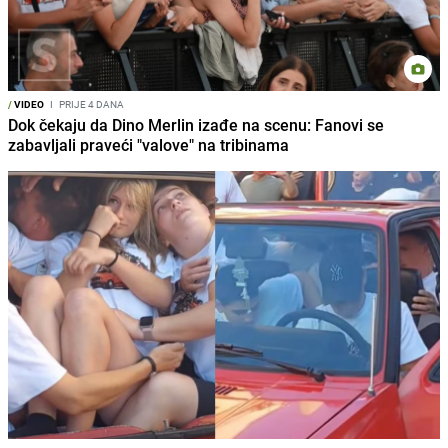
/
VIDEO
I
PRIJE 4 DANA
Dok čekaju da Dino Merlin izađe na scenu: Fanovi se
zabavljali praveći "valove" na tribinama