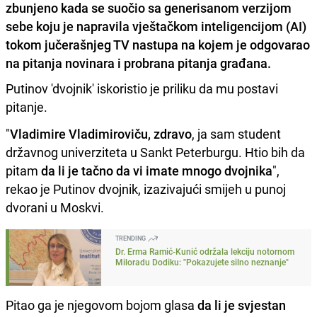
zbunjeno kada se suočio sa generisanom verzijom
sebe koju je napravila vještačkom inteligencijom (AI)
tokom jučerašnjeg TV nastupa na kojem je odgovarao
na pitanja novinara i probrana pitanja građana.
Putinov 'dvojnik' iskoristio je priliku da mu postavi
pitanje.
"
Vladimire Vladimiroviču, zdravo
, ja sam student
državnog univerziteta u Sankt Peterburgu. Htio bih da
pitam
da li je tačno da vi imate mnogo dvojnika
",
rekao je Putinov dvojnik, izazivajući smijeh u punoj
dvorani u Moskvi.
TRENDING
Dr. Erma Ramić-Kunić održala lekciju notornom
Miloradu Dodiku: "Pokazujete silno neznanje"
Pitao ga je njegovom bojom glasa
da li je svjestan