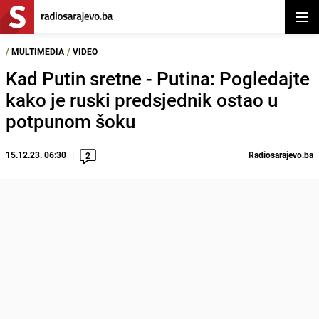
Otvor
/
MULTIMEDIA
/
VIDEO
Kad Putin sretne - Putina: Pogledajte
kako je ruski predsjednik ostao u
potpunom šoku
15.12.23. 06:30
Radiosarajevo.ba
2