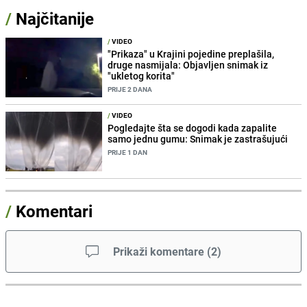
/
Najčitanije
/
VIDEO
"Prikaza" u Krajini pojedine preplašila,
druge nasmijala: Objavljen snimak iz
"ukletog korita"
PRIJE 2 DANA
/
VIDEO
Pogledajte šta se dogodi kada zapalite
samo jednu gumu: Snimak je zastrašujući
PRIJE 1 DAN
/
Komentari
Prikaži komentare
(
2
)