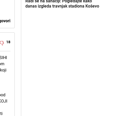
Radi se na sanaciji: Pogledajte kako
danas izgleda travnjak stadiona Koševo
ovori
18
SIHI
kom
koji
spod
KOJI
ti