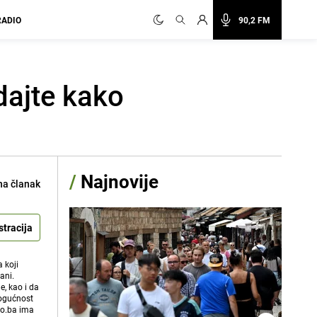
RADIO
90,2 FM
dajte kako
/
Najnovije
na članak
stracija
 koji
ani.
e, kao i da
mogućnost
vo.ba ima