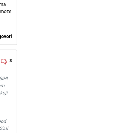
ima
e moze
ovori
3
SIHI
kom
koji
pod
KOJI