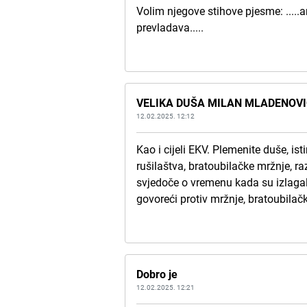
Volim njegove stihove pjesme: ....
prevladava.....
VELIKA DUŠA MILAN MLADENOV
12.02.2025. 12:12
Kao i cijeli EKV. Plemenite duše, ist
rušilaštva, bratoubilačke mržnje, raz
svjedoče o vremenu kada su izlagali 
govoreći protiv mržnje, bratoubilač
Dobro je
12.02.2025. 12:21