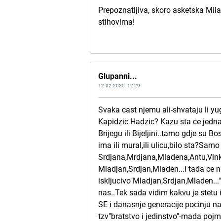
Prepoznatljiva, skoro asketska Mila
stihovima!
Glupanni...
12.02.2025. 12:29
Svaka cast njemu ali-shvataju li y
Kapidzic Hadzic? Kazu sta ce jedn
Brijegu ili Bijeljini..tamo gdje su 
ima ili mural,ili ulicu,bilo sta?
Srdjana,Mrdjana,Mladena,Antu,Vink
Mladjan,Srdjan,Mladen...i tada ce n
iskljucivo"Mladjan,Srdjan,Mladen...
nas..Tek sada vidim kakvu je st
SE i danasnje generacije pocinju na
tzv"bratstvo i jedinstvo"-mada pojm