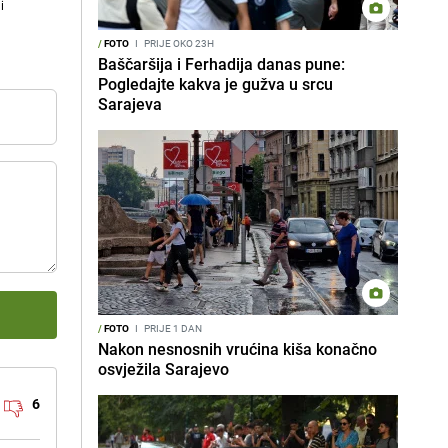
i
/
FOTO
I
PRIJE OKO 23H
Baščaršija i Ferhadija danas pune:
Pogledajte kakva je gužva u srcu
Sarajeva
/
FOTO
I
PRIJE 1 DAN
Nakon nesnosnih vrućina kiša konačno
osvježila Sarajevo
6