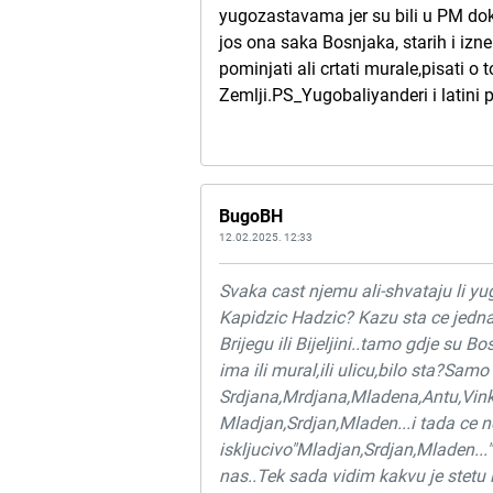
yugozastavama jer su bili u PM dok s
jos ona saka Bosnjaka, starih i iz
pominjati ali crtati murale,pisati o
Zemlji.PS_Yugobaliyanderi i latini 
BugoBH
12.02.2025. 12:33
Svaka cast njemu ali-shvataju li y
Kapidzic Hadzic? Kazu sta ce jedn
Brijegu ili Bijeljini..tamo gdje su 
ima ili mural,ili ulicu,bilo sta?
Srdjana,Mrdjana,Mladena,Antu,Vink
Mladjan,Srdjan,Mladen...i tada ce n
iskljucivo"Mladjan,Srdjan,Mladen...
nas..Tek sada vidim kakvu je st