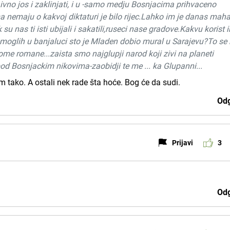
ivno jos i zaklinjati, i u -samo medju Bosnjacima prihvaceno
a nemaju o kakvoj diktaturi je bilo rijec.Lahko im je danas maha
u nas ti isti ubijali i sakatili,ruseci nase gradove.Kakvu korist 
nemoglih u banjaluci sto je Mladen dobio mural u Sarajevu?To s
 tome romane...zaista smo najglupji narod koji zivi na planeti
pod Bosnjackim nikovima-zaobidji te me ... ka Glupanni...
m tako. A ostali nek rade šta hoće. Bog će da sudi.
Odg
Prijavi
3
Odg