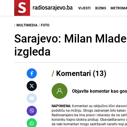
VIJESTI
BIZNIS
METROMA
/
MULTIMEDIA
/
FOTO
Sarajevo: Milan Mlade
izgleda
/
Komentari (13)
Objavite komentar kao gost i
NAPOMENA:
Komentari su isključivo lični stavov
podstiču na mržnju. Strogo zabranjen bilo kakav 
Radiosarajevo.ba ima pravo i obavezu da na zahtj
korisniku trajno blokira pristup. Obaviještavamo 
da neki komentari mogu sadržavati narativ koji j