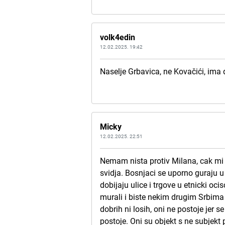
volk4edin
12.02.2025. 19:42
Naselje Grbavica, ne Kovačići, ima d
Micky
12.02.2025. 22:51
Nemam nista protiv Milana, cak mi 
svidja. Bosnjaci se uporno guraju u 
dobijaju ulice i trgove u etnicki o
murali i biste nekim drugim Srbima 
dobrih ni losih, oni ne postoje jer
postoje. Oni su objekt s ne subjekt