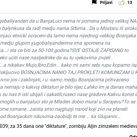
Prijavi
13
ugobaliyanderi da u BanjaLuci nema ni pomena jednoj velikoj NA
a balynkusa da radi medju nama Srbima...Da u Mostaru ili siro
Bosnjaci etnicki ocisceni-da tamo nema nijednog velikog Bosnjaka 
Samo medju glupim yugobaliyanderima ima spomena na
a...i sta ce biti za 50-100 godina?SVE OSTAJE ZAPISANO to
eko uciti nase nasljednike da su tu vjekovima zivjeli
"...a nikakav Mujo,Ibro,Edin... kako mi sami sebi rupu kopamo is
etu iskljucivo BOSNJACIMA NANIO TAJ PROKLETI KOMUNIZAM U 
ivno jos i zaklinjati, i u -samo medju Bosnjacima prihvaceno
a nemaju o kakvoj diktaturi je bilo rijec.Lahko im je danas maha
u nas ti isti ubijali i sakatili,ruseci nase gradove.Kakvu korist 
nemoglih u banjaluci sto je Mladen dobio mural u Sarajevu?To s
 tome romane...zaista smo najglupji narod koji zivi na planeti
pod Bosnjackim nikovima-zaobidji te me ... ka Glupanni...
39; za 35 dana one "diktature", zombiju Aljin zimzeleni medieva