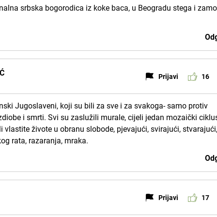
.analna srbska bogorodica iz koke baca, u Beogradu stega i zamo
Odg
IĆ
Prijavi
16
inski Jugoslaveni, koji su bili za sve i za svakoga- samo protiv
diobe i smrti. Svi su zaslužili murale, cijeli jedan mozaički ciklu
vlastite živote u obranu slobode, pjevajući, svirajući, stvarajući
kog rata, razaranja, mraka.
Odg
Prijavi
17