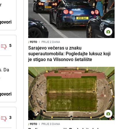
r
ovori
/
FOTO
I
PRIJE 2 DANA
5
Sarajevo večeras u znaku
superautomobila: Pogledajte luksuz koji
je stigao na Vilsonovo šetalište
s. Da
,
ovori
3
/
FOTO
I
PRIJE 3 DANA