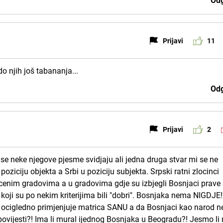
Odg
Prijavi
11
o njih još tabananja...
Odg
Prijavi
2
se neke njegove pjesme svidjaju ali jedna druga stvar mi se ne
poziciju objekta a Srbi u poziciju subjekta. Srpski ratni zlocinci
ciscenim gradovima a u gradovima gdje su izbjegli Bosnjaci prave
koji su po nekim kriterijima bili "dobri". Bosnjaka nema NIGDJE!
 se ocigledno primjenjuje matrica SANU a da Bosnjaci kao narod n
 povijesti?! Ima li mural ijednog Bosnjaka u Beogradu?! Jesmo li