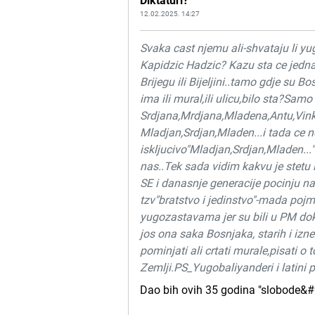
Diktaturi?
12.02.2025. 14:27
Svaka cast njemu ali-shvataju li y
Kapidzic Hadzic? Kazu sta ce jedn
Brijegu ili Bijeljini..tamo gdje su 
ima ili mural,ili ulicu,bilo sta?
Srdjana,Mrdjana,Mladena,Antu,Vink
Mladjan,Srdjan,Mladen...i tada ce n
iskljucivo"Mladjan,Srdjan,Mladen...
nas..Tek sada vidim kakvu je st
SE i danasnje generacije pocinju na
tzv"bratstvo i jedinstvo"-mada pojm
yugozastavama jer su bili u PM dok s
jos ona saka Bosnjaka, starih i iz
pominjati ali crtati murale,pisati o
Zemlji.PS_Yugobaliyanderi i latini 
Dao bih ovih 35 godina "slobode&#0