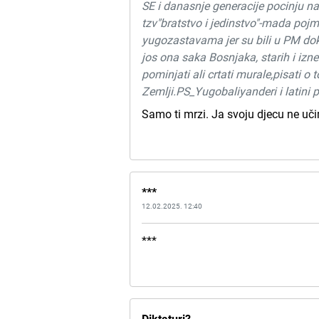
SE i danasnje generacije pocinju na
tzv"bratstvo i jedinstvo"-mada pojm
yugozastavama jer su bili u PM dok s
jos ona saka Bosnjaka, starih i iz
pominjati ali crtati murale,pisati o
Zemlji.PS_Yugobaliyanderi i latini 
Samo ti mrzi. Ja svoju djecu ne uči
***
12.02.2025. 12:40
***