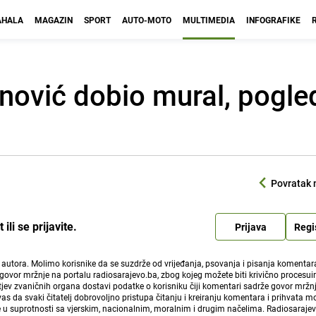
HALA
MAGAZIN
SPORT
AUTO-MOTO
MULTIMEDIA
INFOGRAFIKE
nović dobio mural, pogle
Povratak 
li se prijavite.
Prijava
Regi
i autora. Molimo korisnike da se suzdrže od vrijeđanja, psovanja i pisanja komentara
govor mržnje na portalu radiosarajevo.ba, zbog kojeg možete biti krivično procesuir
ev zvaničnih organa dostavi podatke o korisniku čiji komentari sadrže govor mržnj
vas da svaki čitatelj dobrovoljno pristupa čitanju i kreiranju komentara i prihvata 
e u suprotnosti sa vjerskim, nacionalnim, moralnim i drugim načelima. Radiosaraje