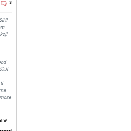
3
SIHI
kom
koji
pod
KOJI
ti
ima
e moze
lni!