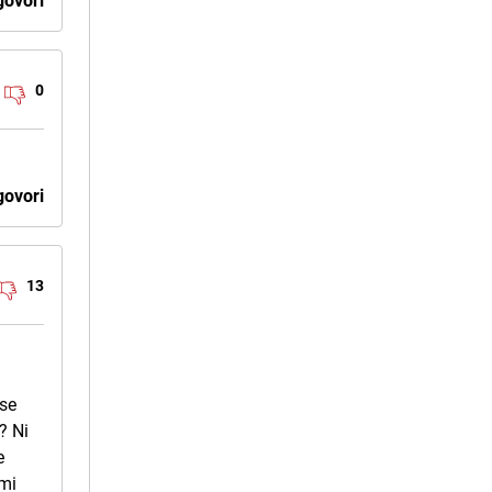
ovori
0
ovori
13
 se
? Ni
e
 mi