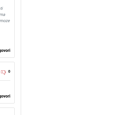
ti
ima
e moze
ovori
0
ovori