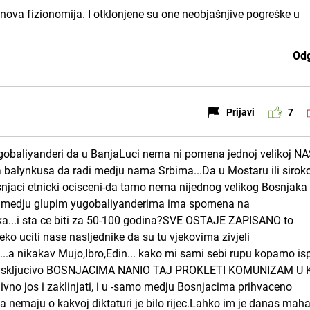
nova fizionomija. I otklonjene su one neobjašnjive pogreške u
Odg
Prijavi
7
ugobaliyanderi da u BanjaLuci nema ni pomena jednoj velikoj NA
a balynkusa da radi medju nama Srbima...Da u Mostaru ili siro
Bosnjaci etnicki ocisceni-da tamo nema nijednog velikog Bosnjaka 
Samo medju glupim yugobaliyanderima ima spomena na
a...i sta ce biti za 50-100 godina?SVE OSTAJE ZAPISANO to
eko uciti nase nasljednike da su tu vjekovima zivjeli
"...a nikakav Mujo,Ibro,Edin... kako mi sami sebi rupu kopamo i
etu iskljucivo BOSNJACIMA NANIO TAJ PROKLETI KOMUNIZAM U 
ivno jos i zaklinjati, i u -samo medju Bosnjacima prihvaceno
a nemaju o kakvoj diktaturi je bilo rijec.Lahko im je danas maha