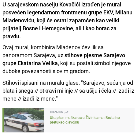
U sarajevskom naselju Kovačići izrađen je mural
posvećen legendarnom frontmenu grupe EKV, Milanu
Mladenoviću, koji će ostati zapamćen kao veliki
prijatelj Bosne i Hercegovine, ali i kao borac za
pravdu.
Ovaj mural, kombinira Mladenovićev lik sa
panoramom Sarajeva,
uz stihove pjesme Sarajevo
grupe Ekatarina Velika,
koji su postali simbol njegove
duboke povezanosti s ovim gradom.
Stihovi ispisani na muralu glase: "Sarajevo, sećanja od
blata i snega // otkravi mi inje // sa ušiju i čela // izađi iz
mene // izađi iz mene."
TRENDING
Uhapšen muškarac u Živinicama: Brutalno
pretukao djevojku