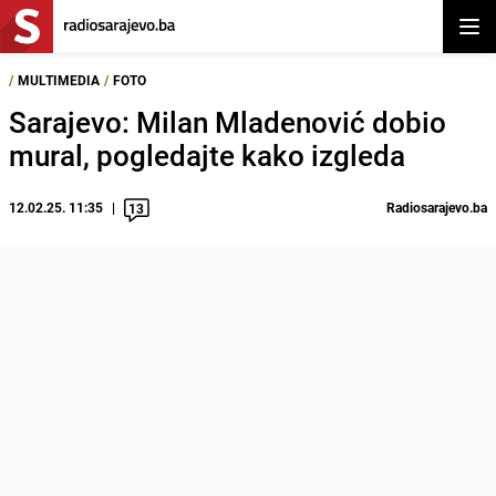
Otvor
/
MULTIMEDIA
/
FOTO
Sarajevo: Milan Mladenović dobio
mural, pogledajte kako izgleda
12.02.25. 11:35
Radiosarajevo.ba
13