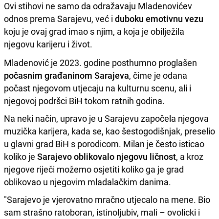
Ovi stihovi ne samo da odražavaju Mladenovićev
odnos prema Sarajevu, već i
duboku emotivnu vezu
koju je ovaj grad imao s njim, a koja je obilježila
njegovu karijeru i život.
Mladenović je 2023. godine posthumno proglašen
počasnim građaninom Sarajeva
, čime je odana
počast njegovom utjecaju na kulturnu scenu, ali i
njegovoj podršci BiH tokom ratnih godina.
Na neki način, upravo je u Sarajevu započela njegova
muzička karijera, kada se, kao šestogodišnjak, preselio
u glavni grad BiH s porodicom. Milan je često isticao
koliko je
Sarajevo oblikovalo njegovu ličnost
, a kroz
njegove riječi možemo osjetiti koliko ga je grad
oblikovao u njegovim mladalačkim danima.
"Sarajevo je vjerovatno mračno utjecalo na mene. Bio
sam strašno ratoboran, istinoljubiv, mali – ovolicki i