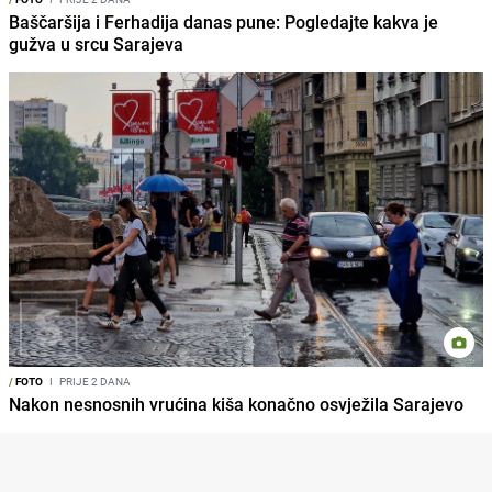
Baščaršija i Ferhadija danas pune: Pogledajte kakva je
gužva u srcu Sarajeva
/
FOTO
I
PRIJE 2 DANA
Nakon nesnosnih vrućina kiša konačno osvježila Sarajevo