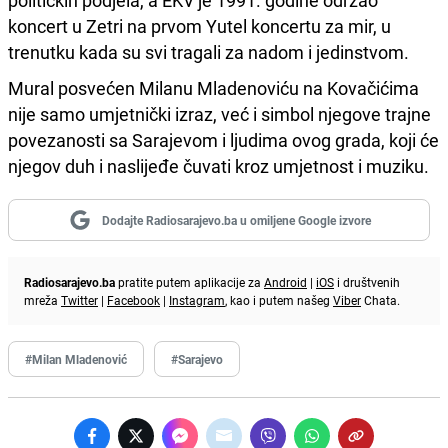
političkih podjela, a EKV je 1991. godine održao
koncert u Zetri na prvom Yutel koncertu za mir, u
trenutku kada su svi tragali za nadom i jedinstvom.
Mural posvećen Milanu Mladenoviću na Kovačićima
nije samo umjetnički izraz, već i simbol njegove trajne
povezanosti sa Sarajevom i ljudima ovog grada, koji će
njegov duh i naslijeđe čuvati kroz umjetnost i muziku.
Dodajte Radiosarajevo.ba u omiljene Google izvore
Radiosarajevo.ba
pratite putem aplikacije za
Android
|
iOS
i društvenih
mreža
Twitter
|
Facebook
|
Instagram
, kao i putem našeg
Viber
Chata.
#Milan Mladenović
#Sarajevo