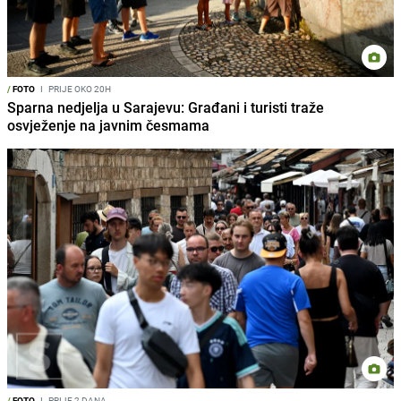
/
FOTO
I
PRIJE OKO 20H
Sparna nedjelja u Sarajevu: Građani i turisti traže
osvježenje na javnim česmama
/
FOTO
I
PRIJE 2 DANA