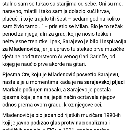
stalno sam se tukao sa starijima od sebe. Oni su me,
naravno, mlatili i tako sam ja dolazio kući krvav,
plačući, i to je trajalo tih šest – sedam godina koliko
sam živio tamo..." – prisjetio se Milan. Bio je to težak
period za njega, ali i za grad, koji je nosio teške i
neizvjesne trenutke. Ipak,
Sarajevo je bilo i inspiracija
za Mladenovića
, jer je upravo tu stekao prve muzičke
vještine pod tutorstvom čuvenog Gari Garinče, od
kojeg je naučio prve akorde na gitari.
Pjesma Crv, koju je Mladenović posvetio Sarajevu,
nastala je u momentima kada je
na sarajevskoj pijaci
Markale počinjen masakr,
a Sarajevo je postala
pjesma koja je na najljepši način ocrtavala njegov
odnos prema ovom gradu, kroz njegove oči.
Mladenović je bio jedan od rijetkih muzičara 1990-ih
koji je
javno podizao glas protiv nacionalizma
i