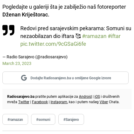
Pogledajte u galeriji šta je zabilježio naš fotoreporter
Dženan Kriještorac.
Redovi pred sarajevskim pekarama: Somuni su
nezaobilazan dio iftara 🥰
#ramazan
#iftar
pic.twitter.com/9cGSaGi6fe
— Radio Sarajevo (@radiosarajevo)
March 23, 2023
Dodajte Radiosarajevo.ba u omiljene Google izvore
Radiosarajevo.ba
pratite putem aplikacije za
Android
|
iOS
i društvenih
mreža
Twitter
|
Facebook
|
Instagram
, kao i putem našeg
Viber
Chata.
#ramazan
#somuni
#Sarajevo