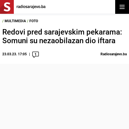
Otvor
/
MULTIMEDIA
/
FOTO
Redovi pred sarajevskim pekarama:
Somuni su nezaobilazan dio iftara
23.03.23. 17:05
Radiosarajevo.ba
1