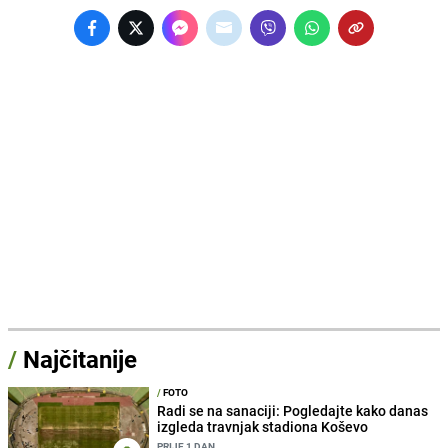
/
Najčitanije
/
FOTO
Radi se na sanaciji: Pogledajte kako danas
izgleda travnjak stadiona Koševo
PRIJE 1 DAN