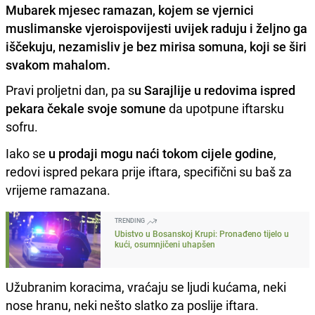
Mubarek mjesec ramazan, kojem se vjernici
muslimanske vjeroispovijesti uvijek raduju i željno ga
iščekuju, nezamisliv je bez mirisa somuna, koji se širi
svakom mahalom.
Pravi proljetni dan, pa s
u Sarajlije u redovima ispred
pekara čekale svoje somune
da upotpune iftarsku
sofru.
Iako se
u prodaji mogu naći tokom cijele godine
,
redovi ispred pekara prije iftara, specifični su baš za
vrijeme ramazana.
TRENDING
Ubistvo u Bosanskoj Krupi: Pronađeno tijelo u
kući, osumnjičeni uhapšen
Užubranim koracima, vraćaju se ljudi kućama, neki
nose hranu, neki nešto slatko za poslije iftara.