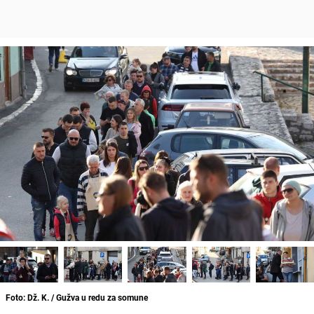
Foto: Dž. K. / Gužva u redu za somune