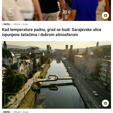
/
FOTO
I
PRIJE 1 DAN
Kad temperature padnu, grad se budi: Sarajevske ulice
ispunjene šetačima i dobrom atmosferom
/
FOTO
I
PRIJE 1 DAN