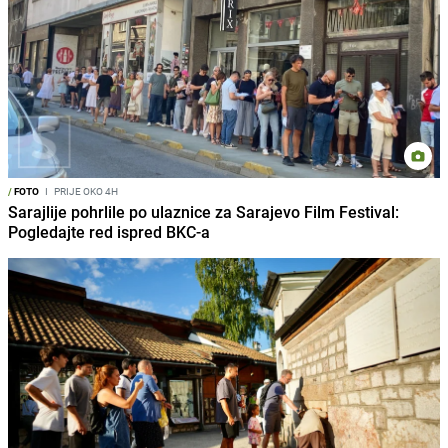
/
FOTO
I
PRIJE OKO 4H
Sarajlije pohrlile po ulaznice za Sarajevo Film Festival:
Pogledajte red ispred BKC-a