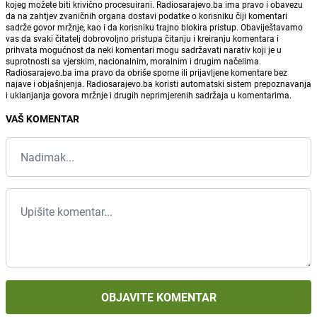
kojeg možete biti krivično procesuirani. Radiosarajevo.ba ima pravo i obavezu
da na zahtjev zvaničnih organa dostavi podatke o korisniku čiji komentari
sadrže govor mržnje, kao i da korisniku trajno blokira pristup. Obaviještavamo
vas da svaki čitatelj dobrovoljno pristupa čitanju i kreiranju komentara i
prihvata mogućnost da neki komentari mogu sadržavati narativ koji je u
suprotnosti sa vjerskim, nacionalnim, moralnim i drugim načelima.
Radiosarajevo.ba ima pravo da obriše sporne ili prijavljene komentare bez
najave i objašnjenja. Radiosarajevo.ba koristi automatski sistem prepoznavanja
i uklanjanja govora mržnje i drugih neprimjerenih sadržaja u komentarima.
VAŠ KOMENTAR
OBJAVITE KOMENTAR