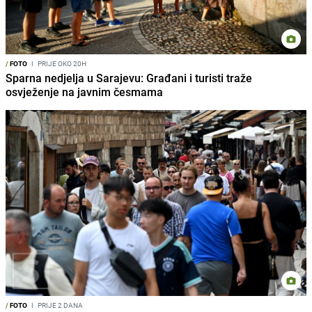
/
FOTO
I
PRIJE OKO 20H
Sparna nedjelja u Sarajevu: Građani i turisti traže
osvježenje na javnim česmama
/
FOTO
I
PRIJE 2 DANA