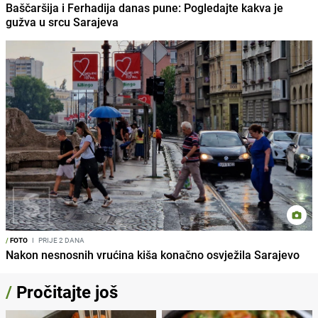
Baščaršija i Ferhadija danas pune: Pogledajte kakva je
gužva u srcu Sarajeva
/
FOTO
I
PRIJE 2 DANA
Nakon nesnosnih vrućina kiša konačno osvježila Sarajevo
/
Pročitajte još