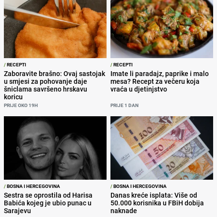
/
RECEPTI
/
RECEPTI
Zaboravite brašno: Ovaj sastojak
Imate li paradajz, paprike i malo
u smjesi za pohovanje daje
mesa? Recept za večeru koja
šniclama savršeno hrskavu
vraća u djetinjstvo
koricu
PRIJE OKO 19H
PRIJE 1 DAN
/
BOSNA I HERCEGOVINA
/
BOSNA I HERCEGOVINA
Sestra se oprostila od Harisa
Danas kreće isplata: Više od
Babića kojeg je ubio punac u
50.000 korisnika u FBiH dobija
Sarajevu
naknade