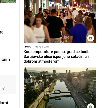
mali
/
FOTO
I
PRIJE 1 DAN
Kad temperature padnu, grad se budi:
Sarajevske ulice ispunjene šetačima i
tičnih
dobrom atmosferom
nje"
larni