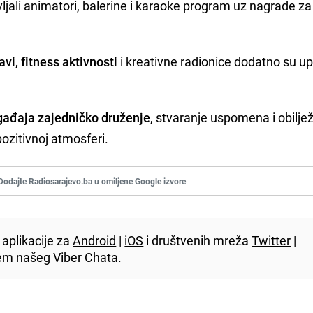
jali animatori, balerine i karaoke program uz nagrade za
avi, fitness aktivnosti
i kreativne radionice dodatno su u
ogađaja zajedničko druženje
, stvaranje uspomena i obilje
ozitivnoj atmosferi.
Dodajte Radiosarajevo.ba u omiljene Google izvore
aplikacije za
Android
|
iOS
i društvenih mreža
Twitter
|
utem našeg
Viber
Chata.