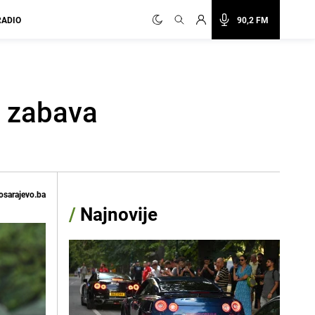
RADIO
90,2 FM
i zabava
osarajevo.ba
/
Najnovije