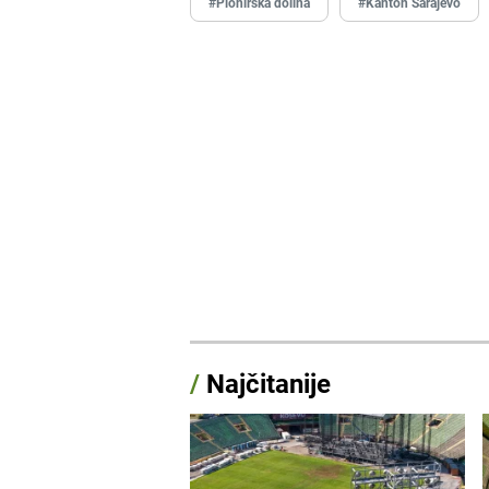
#Pionirska dolina
#Kanton Sarajevo
/
Najčitanije