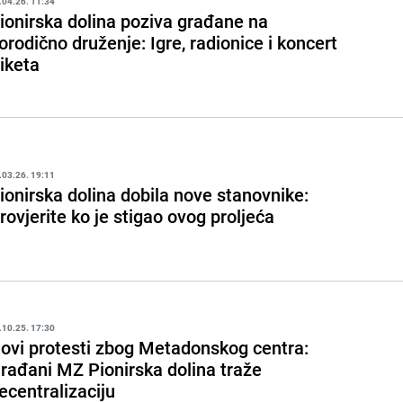
.04.26. 11:34
ionirska dolina poziva građane na
orodično druženje: Igre, radionice i koncert
iketa
.03.26. 19:11
ionirska dolina dobila nove stanovnike:
rovjerite ko je stigao ovog proljeća
.10.25. 17:30
ovi protesti zbog Metadonskog centra:
rađani MZ Pionirska dolina traže
ecentralizaciju