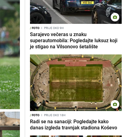
/
FOTO
I
PRIJE OKO 9H
Sarajevo večeras u znaku
superautomobila: Pogledajte luksuz koji
je stigao na Vilsonovo šetalište
/
FOTO
I
PRIJE OKO 18H
Radi se na sanaciji: Pogledajte kako
danas izgleda travnjak stadiona Koševo