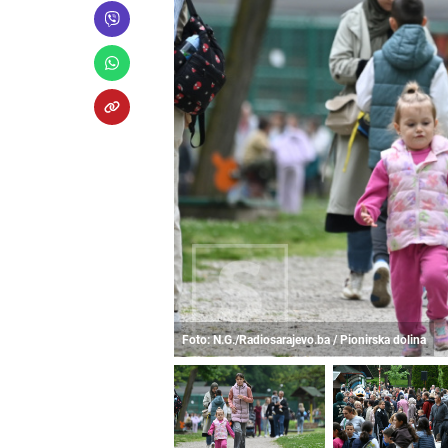
Foto: N.G./Radiosarajevo.ba / Pionirska dolina