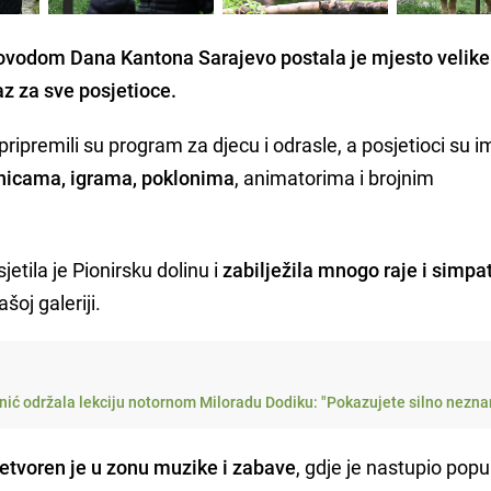
povodom Dana Kantona Sarajevo postala je mjesto velike
z za sve posjetioce.
ipremili su program za djecu i odrasle, a posjetioci su i
onicama, igrama, poklonima
, animatorima i brojnim
jetila je Pionirsku dolinu i
zabilježila mnogo raje i simpa
oj galeriji.
ić održala lekciju notornom Miloradu Dodiku: "Pokazujete silno nezna
retvoren je u zonu muzike i zabave
, gdje je nastupio popu