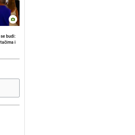
se budi:
etačima i