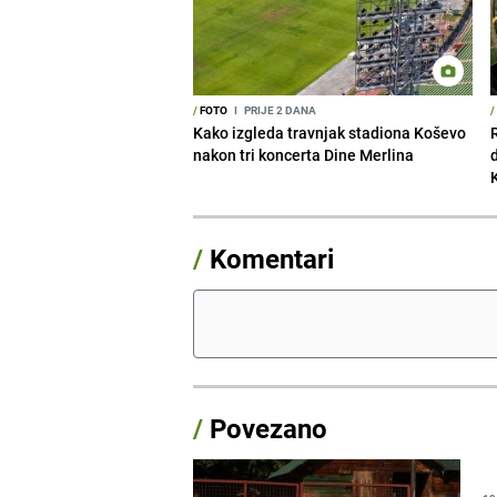
/
FOTO
I
PRIJE 2 DANA
/
Kako izgleda travnjak stadiona Koševo
nakon tri koncerta Dine Merlina
/
Komentari
/
Povezano