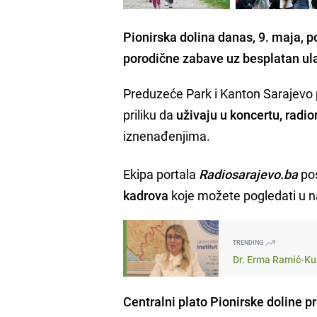
Pionirska dolina danas, 9. maja, 
porodične zabave uz besplatan ula
Preduzeće Park i Kanton Sarajevo pr
priliku da
uživaju u koncertu, radi
iznenađenjima.
Ekipa portala
Radiosarajevo.ba
pos
kadrova
koje možete pogledati u naš
TRENDING
Dr. Erma Ramić-Kun
Centralni plato Pionirske doline p