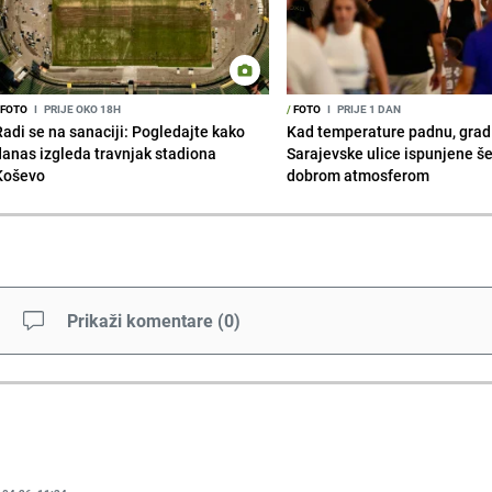
FOTO
I
PRIJE OKO 18H
/
FOTO
I
PRIJE 1 DAN
Radi se na sanaciji: Pogledajte kako
Kad temperature padnu, grad 
danas izgleda travnjak stadiona
Sarajevske ulice ispunjene š
Koševo
dobrom atmosferom
Prikaži komentare
(
0
)