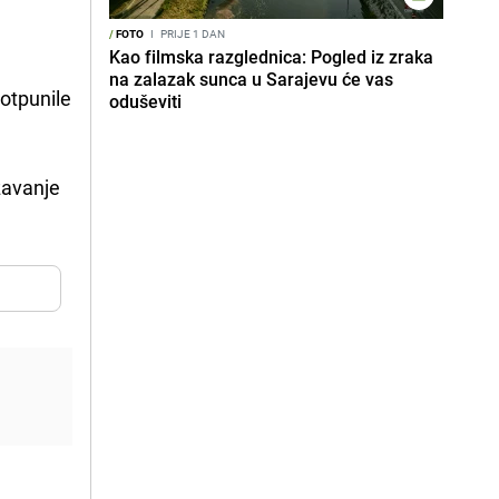
/
FOTO
I
PRIJE 1 DAN
Kao filmska razglednica: Pogled iz zraka
na zalazak sunca u Sarajevu će vas
potpunile
oduševiti
žavanje