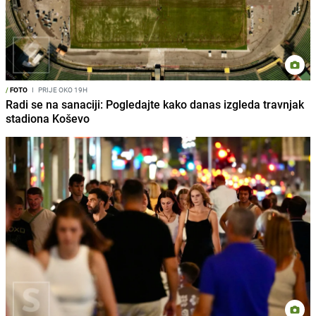
/
FOTO
I
PRIJE OKO 19H
Radi se na sanaciji: Pogledajte kako danas izgleda travnjak
stadiona Koševo