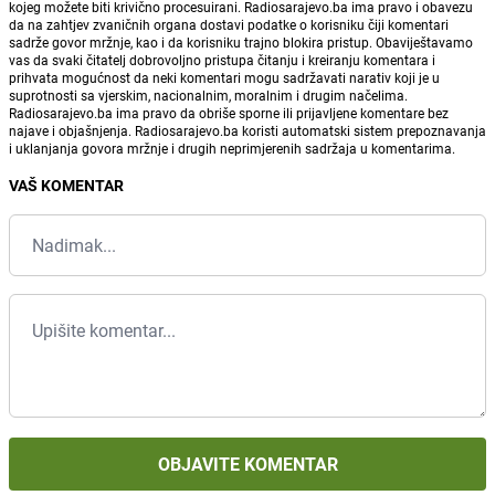
kojeg možete biti krivično procesuirani. Radiosarajevo.ba ima pravo i obavezu
da na zahtjev zvaničnih organa dostavi podatke o korisniku čiji komentari
sadrže govor mržnje, kao i da korisniku trajno blokira pristup. Obaviještavamo
vas da svaki čitatelj dobrovoljno pristupa čitanju i kreiranju komentara i
prihvata mogućnost da neki komentari mogu sadržavati narativ koji je u
suprotnosti sa vjerskim, nacionalnim, moralnim i drugim načelima.
Radiosarajevo.ba ima pravo da obriše sporne ili prijavljene komentare bez
najave i objašnjenja. Radiosarajevo.ba koristi automatski sistem prepoznavanja
i uklanjanja govora mržnje i drugih neprimjerenih sadržaja u komentarima.
VAŠ KOMENTAR
OBJAVITE KOMENTAR