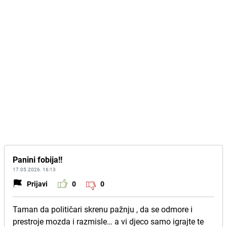
Panini fobija!!
17.05.2026. 16:13
Prijavi
0
0
Taman da političari skrenu pažnju , da se odmore i
prestroje mozda i razmisle… a vi djeco samo igrajte te