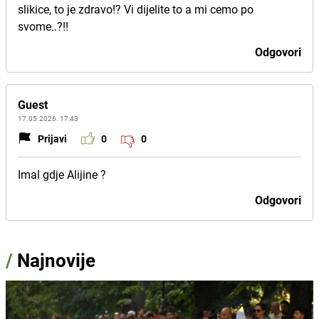
slikice, to je zdravo!? Vi dijelite to a mi cemo po
svome..?!!
Odgovori
Guest
17.05.2026. 17:43
Prijavi
0
0
Imal gdje Alijine ?
Odgovori
/
Najnovije