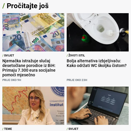
/
Pročitajte još
/
SVIJET
/
ŽIVOT I STIL
Njemačka istražuje slučaj
Bolja alternativa izbjeljivaču:
desetočlane porodice iz BiH:
Kako održati WC školjku čistom?
Primaju 7.300 eura socijalne
pomoći mjesečno
PRIJE OKO 9H
PRIJE OKO 23H
/
TEME
/
SVIJET