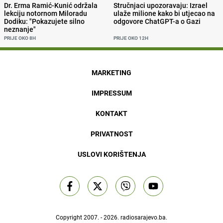
Dr. Erma Ramić-Kunić održala
Stručnjaci upozoravaju: Izrael
lekciju notornom Miloradu
ulaže milione kako bi utjecao na
Dodiku: "Pokazujete silno
odgovore ChatGPT-a o Gazi
neznanje"
PRIJE OKO 8H
PRIJE OKO 12H
MARKETING
IMPRESSUM
KONTAKT
PRIVATNOST
USLOVI KORIŠTENJA
Copyright 2007. - 2026.
radiosarajevo.ba
.