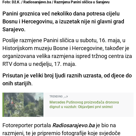
Foto: Dž.K. / Radiosarajevo.ba / Razmjena Panini sličica u Sarajevu
Panini groznica već nekoliko dana potresa cijelu
Bosnu i Hercegovinu, a izuzetak nije ni glavni grad
Sarajevo.
Poslije razmjene Panini sličica u subotu, 16. maja, u
Historijskom muzeju Bosne i Hercegovine, također je
organizovana velika razmjena ispred tržnog centra iza
RTV doma u nedjelju, 17. maja.
Prisutan je veliki broj ljudi raznih uzrasta
,
od djece do
onih starijih
.
TRENDING
Mercedes Putinovog proizvođača dronova
dignut u vazduh: Objavljeni prvi snimci
Fotoreporter portala
Radiosarajevo.ba
je bio na
razmjeni, te je pripremio fotografije koje svjedoče