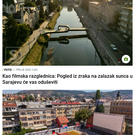
/
FOTO
I
PRIJE OKO 14H
Kao filmska razglednica: Pogled iz zraka na zalazak sunca u
Sarajevu će vas oduševiti