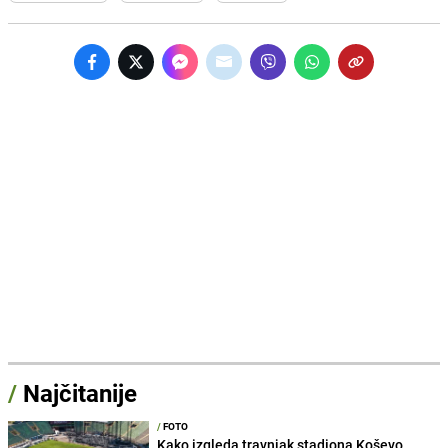
/
Najčitanije
/
FOTO
Kako izgleda travnjak stadiona Koševo