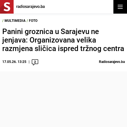
Otvor
/
MULTIMEDIA
/
FOTO
Panini groznica u Sarajevu ne
jenjava: Organizovana velika
razmjena sličica ispred tržnog centra
17.05.26. 13:25
Radiosarajevo.ba
2