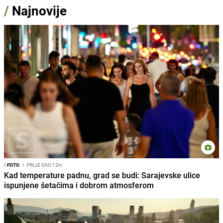
/
Najnovije
/
FOTO
I
PRIJE OKO 12H
Kad temperature padnu, grad se budi: Sarajevske ulice
ispunjene šetačima i dobrom atmosferom