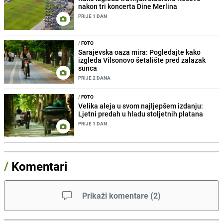
nakon tri koncerta Dine Merlina
PRIJE 1 DAN
/
FOTO
Sarajevska oaza mira: Pogledajte kako
izgleda Vilsonovo šetalište pred zalazak
sunca
PRIJE 2 DANA
/
FOTO
Velika aleja u svom najljepšem izdanju:
Ljetni predah u hladu stoljetnih platana
PRIJE 1 DAN
/
Komentari
Prikaži komentare
(
2
)