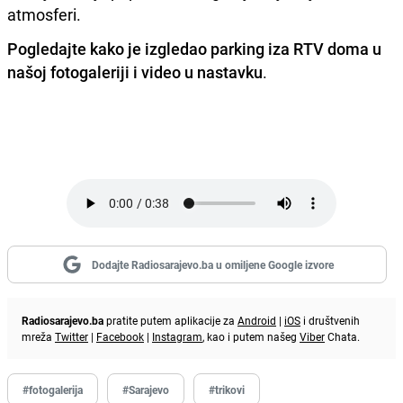
atmosferi.
Pogledajte kako je izgledao parking iza RTV doma u
našoj fotogaleriji i video u nastavku
.
Dodajte Radiosarajevo.ba u omiljene Google izvore
Radiosarajevo.ba
pratite putem aplikacije za
Android
|
iOS
i društvenih
mreža
Twitter
|
Facebook
|
Instagram
, kao i putem našeg
Viber
Chata.
#fotogalerija
#Sarajevo
#trikovi