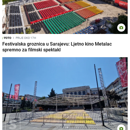
/
FOTO
I
PRIJE OKO 17H
Festivalska groznica u Sarajevu: Ljetno kino Metalac
spremno za filmski spektakl