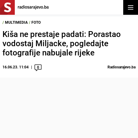
Otvor
/
MULTIMEDIA
/
FOTO
Kiša ne prestaje padati: Porastao
vodostaj Miljacke, pogledajte
fotografije nabujale rijeke
16.06.23. 11:04
Radiosarajevo.ba
0