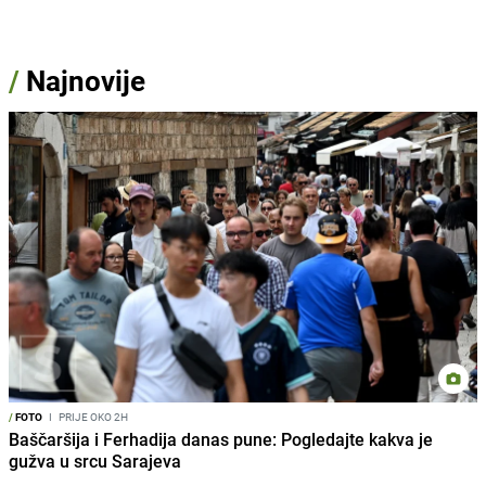
/
Najnovije
/
FOTO
I
PRIJE OKO 2H
Baščaršija i Ferhadija danas pune: Pogledajte kakva je
gužva u srcu Sarajeva