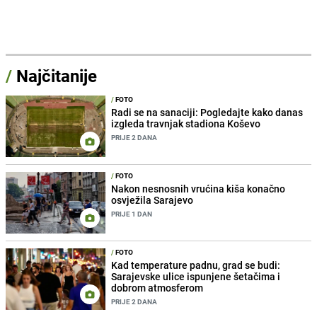
/
Najčitanije
/
FOTO
Radi se na sanaciji: Pogledajte kako danas
izgleda travnjak stadiona Koševo
PRIJE 2 DANA
/
FOTO
Nakon nesnosnih vrućina kiša konačno
osvježila Sarajevo
PRIJE 1 DAN
/
FOTO
Kad temperature padnu, grad se budi:
Sarajevske ulice ispunjene šetačima i
dobrom atmosferom
PRIJE 2 DANA