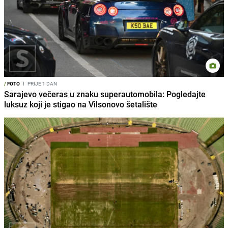
/
FOTO
I
PRIJE 1 DAN
Sarajevo večeras u znaku superautomobila: Pogledajte
luksuz koji je stigao na Vilsonovo šetalište