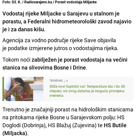
Foto: Dž. K. / Radiosarajevo.ba / Porast vodostaja Miljacke
Vodostaj rijeke Miljacke u Sarajevu u stalnom je
porastu, a Federalni hidrometeorološki zavod najavio
je i za danas kišu.
Agencija za vodno područje rijeke Save objavila
je podatke izmjerene jutros o vodostajima rijeka.
Tokom noći
zabilježen je porast vodostaja na većini
stanica na slivovima Bosne i Drine
.
TRENDING
Stiže novi toplotni val: Temperature idu i do 40
stepeni, od ovog datuma je moguća promjena
vremena
Trenutno je značajniji porast na hidrološkim stanicama
na pritokama rijeke Bosne u Sarajevskom polju: HS
Doglodi (Dobrinja), HS Blažuj (Zujevina) te
HS Butile
(Miljacka).