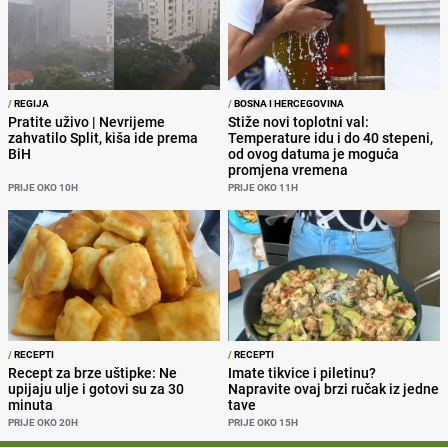
/
REGIJA
/
BOSNA I HERCEGOVINA
Pratite uživo | Nevrijeme
Stiže novi toplotni val:
zahvatilo Split, kiša ide prema
Temperature idu i do 40 stepeni,
BiH
od ovog datuma je moguća
promjena vremena
PRIJE OKO 10H
PRIJE OKO 11H
/
RECEPTI
/
RECEPTI
Recept za brze uštipke: Ne
Imate tikvice i piletinu?
upijaju ulje i gotovi su za 30
Napravite ovaj brzi ručak iz jedne
minuta
tave
PRIJE OKO 20H
PRIJE OKO 15H