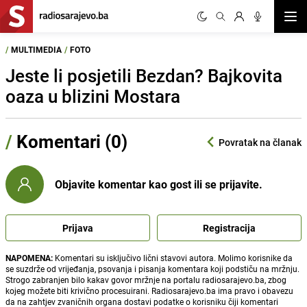
Otvor
/
MULTIMEDIA
/
FOTO
Jeste li posjetili Bezdan? Bajkovita
oaza u blizini Mostara
/
Komentari (0)
Povratak na članak
Objavite komentar kao gost ili se prijavite.
Prijava
Registracija
NAPOMENA:
Komentari su isključivo lični stavovi autora. Molimo korisnike da
se suzdrže od vrijeđanja, psovanja i pisanja komentara koji podstiču na mržnju.
Strogo zabranjen bilo kakav govor mržnje na portalu radiosarajevo.ba, zbog
kojeg možete biti krivično procesuirani. Radiosarajevo.ba ima pravo i obavezu
da na zahtjev zvaničnih organa dostavi podatke o korisniku čiji komentari