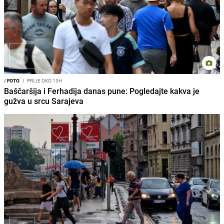
/
FOTO
I
PRIJE OKO 13H
Baščaršija i Ferhadija danas pune: Pogledajte kakva je
gužva u srcu Sarajeva