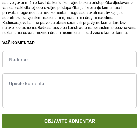
sadrže govor mržnje, kao i da korisniku trajno blokira pristup. Obaviještavamo
vas da svaki čitatelj dobrovoljno pristupa čitanju i kreiranju komentara i
prihvata mogućnost da neki komentari mogu sadržavati narativ koji je u
suprotnosti sa vjerskim, nacionalnim, moralnim i drugim načelima.
Radiosarajevo.ba ima pravo da obriše sporne ili prijavljene komentare bez
najave i objašnjenja. Radiosarajevo.ba koristi automatski sistem prepoznavanja
i uklanjanja govora mržnje i drugih neprimjerenih sadržaja u komentarima.
VAŠ KOMENTAR
OBJAVITE KOMENTAR