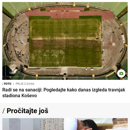
/
FOTO
I
PRIJE 2 DANA
Radi se na sanaciji: Pogledajte kako danas izgleda travnjak
stadiona Koševo
/
Pročitajte još