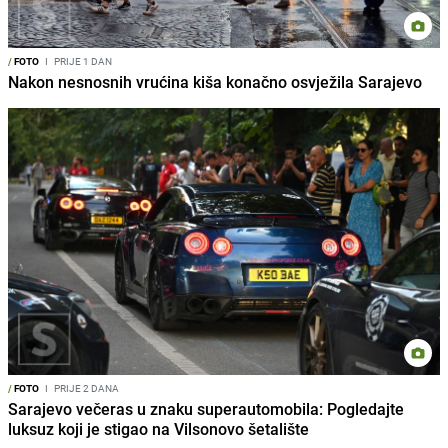
/
FOTO
I
PRIJE 1 DAN
Nakon nesnosnih vrućina kiša konačno osvježila Sarajevo
/
FOTO
I
PRIJE 2 DANA
Sarajevo večeras u znaku superautomobila: Pogledajte
luksuz koji je stigao na Vilsonovo šetalište