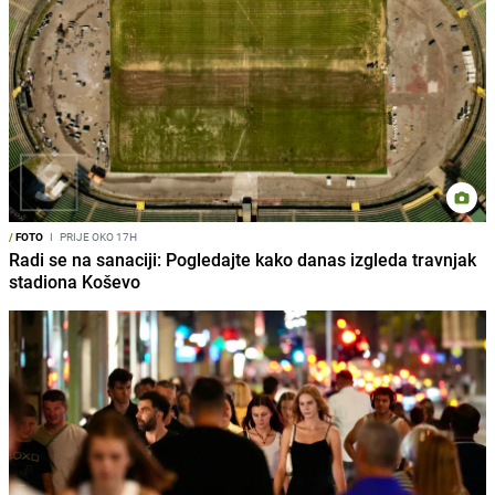
/
FOTO
I
PRIJE OKO 17H
Radi se na sanaciji: Pogledajte kako danas izgleda travnjak
stadiona Koševo