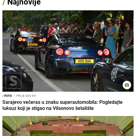
/
Najnovije
/
FOTO
I
PRIJE OKO 9H
Sarajevo večeras u znaku superautomobila: Pogledajte
luksuz koji je stigao na Vilsonovo šetalište