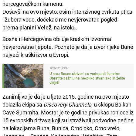
hercegovačkom kamenu.
Došavši na ovo mjesto, osim intenzivnog cvrkuta ptica
i žubora vode, dočekao me nevjerovatan pogled
prema
planini Velež
, na istoku.
Bosna i Hercegovina obiluje kraškim izvorima
nevjerovatne ljepote. Poznato je da je izvor rijeke Bune
najveći kraški izvor u Evropi.
10.02.24. 09:17
U srcu Bosne skriveni su vodopadi Ilomske:
Obratite pažnju na nekoliko stvari ako ih želite
vidjeti
Zanimljivo je da je u ljeto 2015. godine na ovo mjesto
dolazila ekipa sa
Discovery Channela
, u sklopu Balkan
Cave Summita. Mostar je te godine privukao ronioce iz
15 evropskih država koji su istraživali podvodne pećine
na lokacijama Buna, Bunica, Crno oko, Crno vrelo,