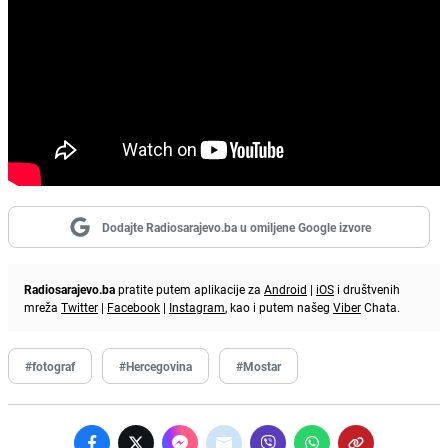
Dodajte Radiosarajevo.ba u omiljene Google izvore
Radiosarajevo.ba
pratite putem aplikacije za
Android
|
iOS
i društvenih
mreža
Twitter
|
Facebook
|
Instagram
, kao i putem našeg
Viber
Chata.
#fotograf
#Hercegovina
#Mostar