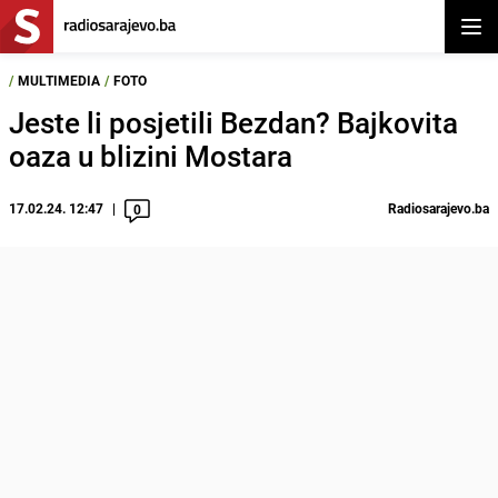
Otvor
/
MULTIMEDIA
/
FOTO
Jeste li posjetili Bezdan? Bajkovita
oaza u blizini Mostara
17.02.24. 12:47
Radiosarajevo.ba
0