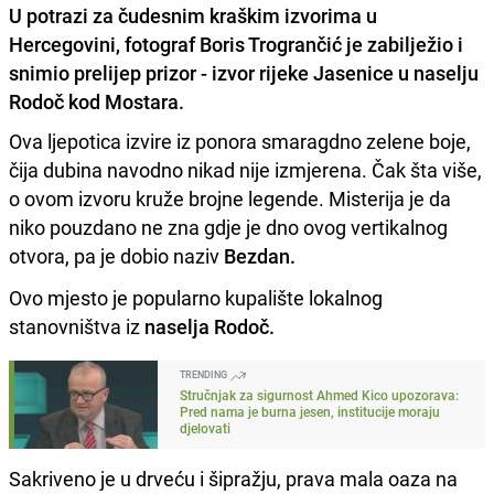
U potrazi za čudesnim kraškim izvorima u
Hercegovini, fotograf Boris Trogrančić je zabilježio i
snimio prelijep prizor - izvor rijeke Jasenice u naselju
Rodoč kod Mostara.
Ova ljepotica izvire iz ponora smaragdno zelene boje,
čija dubina navodno nikad nije izmjerena. Čak šta više,
o ovom izvoru kruže brojne legende. Misterija je da
niko pouzdano ne zna gdje je dno ovog vertikalnog
otvora, pa je dobio naziv
Bezdan.
Ovo mjesto je popularno kupalište lokalnog
stanovništva iz
naselja Rodoč.
TRENDING
Stručnjak za sigurnost Ahmed Kico upozorava:
Pred nama je burna jesen, institucije moraju
djelovati
Sakriveno je u drveću i šipražju, prava mala oaza na