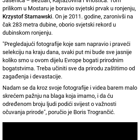
Jasenica – Bezdan, Kajtazovina i Vrioštica. Tom
prilikom u Mostaru je boravio svjetski prvak u ronjenju,
Krzystof Starnawski
. On je 2011. godine, zaronivši na
čak 283 metra dubine, oborio svjetski rekord u
dubinskom ronjenju.
"Pregledajući fotografije koje sam napravio i praveći
selekciju na kraju dana, svaki put mi bude sve jasnije
koliko smo u ovom dijelu Evrope bogati prirodnim
bogatstvima. Treba učiniti sve da prirodu zaštitimo od
zagađenja i devastacije.
Nadam se da kroz svoje fotografije i videa barem malo
skrećem pažnju na blaga koja imamo, i da ću
određenom broju ljudi podići svijest o važnosti
očuvanja prirode", poručio je Boris Trogrančić.