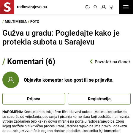
Otvor
/
MULTIMEDIA
/
FOTO
Gužva u gradu: Pogledajte kako je
protekla subota u Sarajevu
/
Komentari (6)
Povratak na članak
Objavite komentar kao gost ili se prijavite.
Prijava
Registracija
NAPOMENA:
Komentari su isključivo lični stavovi autora. Molimo korisnike da
se suzdrže od vrijeđanja, psovanja i pisanja komentara koji podstiču na mržnju.
Strogo zabranjen bilo kakav govor mržnje na portalu radiosarajevo.ba, zbog
kojeg možete biti krivično procesuirani. Radiosarajevo.ba ima pravo i obavezu
da na zahtjev zvaničnih organa dostavi podatke o korisniku čiji komentari