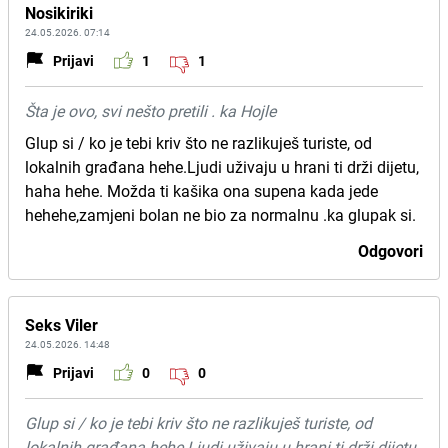
Nosikiriki
24.05.2026. 07:14
Prijavi
1
1
Šta je ovo, svi nešto pretili . ka Hojle
Glup si / ko je tebi kriv što ne razlikuješ turiste, od
lokalnih građana hehe.Ljudi uživaju u hrani ti drži dijetu,
haha hehe. Možda ti kašika ona supena kada jede
hehehe,zamjeni bolan ne bio za normalnu .ka glupak si.
Odgovori
Seks Viler
24.05.2026. 14:48
Prijavi
0
0
Glup si / ko je tebi kriv što ne razlikuješ turiste, od
lokalnih građana hehe.Ljudi uživaju u hrani ti drži dijetu,