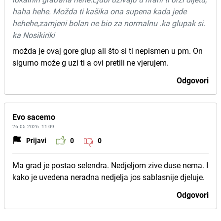
haha hehe. Možda ti kašika ona supena kada jede
hehehe,zamjeni bolan ne bio za normalnu .ka glupak si.
ka Nosikiriki
možda je ovaj gore glup ali što si ti nepismen u pm. On
sigurno može g uzi ti a ovi pretili ne vjerujem.
Odgovori
Evo sacemo
26.05.2026. 11:09
Prijavi
0
0
Ma grad je postao selendra. Nedjeljom zive duse nema. I
kako je uvedena neradna nedjelja jos sablasnije djeluje.
Odgovori