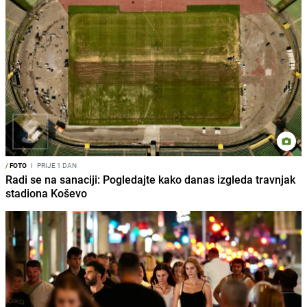
/
FOTO
I
PRIJE 1 DAN
Radi se na sanaciji: Pogledajte kako danas izgleda travnjak
stadiona Koševo