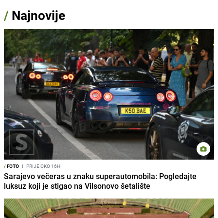
/
Najnovije
/
FOTO
I
PRIJE OKO 16H
Sarajevo večeras u znaku superautomobila: Pogledajte
luksuz koji je stigao na Vilsonovo šetalište