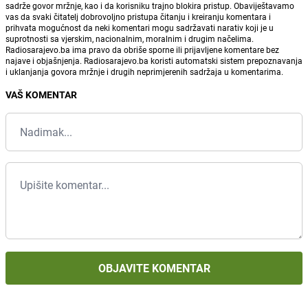
sadrže govor mržnje, kao i da korisniku trajno blokira pristup. Obaviještavamo
vas da svaki čitatelj dobrovoljno pristupa čitanju i kreiranju komentara i
prihvata mogućnost da neki komentari mogu sadržavati narativ koji je u
suprotnosti sa vjerskim, nacionalnim, moralnim i drugim načelima.
Radiosarajevo.ba ima pravo da obriše sporne ili prijavljene komentare bez
najave i objašnjenja. Radiosarajevo.ba koristi automatski sistem prepoznavanja
i uklanjanja govora mržnje i drugih neprimjerenih sadržaja u komentarima.
VAŠ KOMENTAR
OBJAVITE KOMENTAR