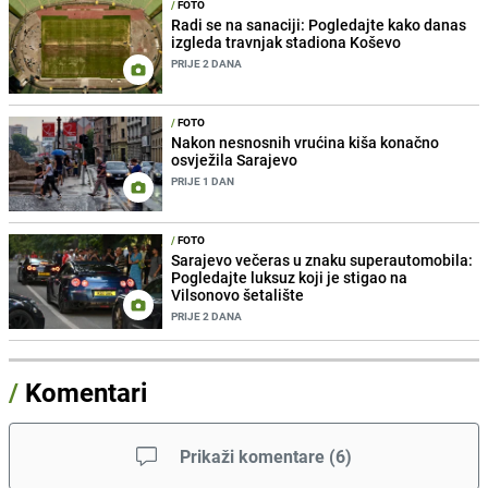
/
FOTO
Radi se na sanaciji: Pogledajte kako danas
izgleda travnjak stadiona Koševo
PRIJE 2 DANA
/
FOTO
Nakon nesnosnih vrućina kiša konačno
osvježila Sarajevo
PRIJE 1 DAN
/
FOTO
Sarajevo večeras u znaku superautomobila:
Pogledajte luksuz koji je stigao na
Vilsonovo šetalište
PRIJE 2 DANA
/
Komentari
Prikaži komentare
(
6
)