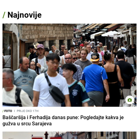
/
Najnovije
/
FOTO
I
PRIJE OKO 17H
Baščaršija i Ferhadija danas pune: Pogledajte kakva je
gužva u srcu Sarajeva