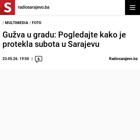
Otvor
/
MULTIMEDIA
/
FOTO
Gužva u gradu: Pogledajte kako je
protekla subota u Sarajevu
23.05.26. 19:50
Radiosarajevo.ba
6