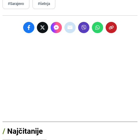
#Sarajevo
#šetnja
/
Najčitanije