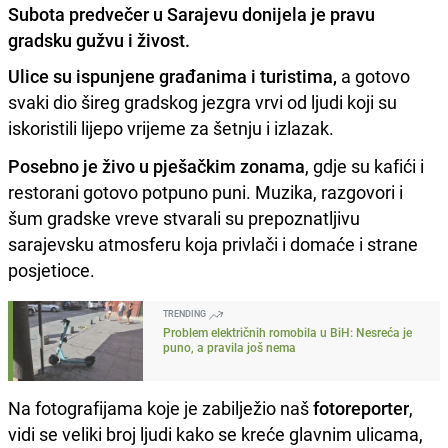
Subota predvečer u Sarajevu donijela je pravu
gradsku gužvu i živost.
Ulice su ispunjene građanima i turistima,
a gotovo
svaki dio šireg gradskog jezgra vrvi od ljudi koji su
iskoristili lijepo vrijeme za šetnju i izlazak.
Posebno je živo u pješačkim zonama
, gdje su kafići i
restorani gotovo potpuno puni. Muzika, razgovori i
šum gradske vreve stvarali su prepoznatljivu
sarajevsku atmosferu koja privlači i domaće i strane
posjetioce.
TRENDING
Problem električnih romobila u BiH: Nesreća je
puno, a pravila još nema
Na fotografijama koje je zabilježio naš
fotoreporter
,
vidi se veliki broj ljudi kako se kreće glavnim ulicama,