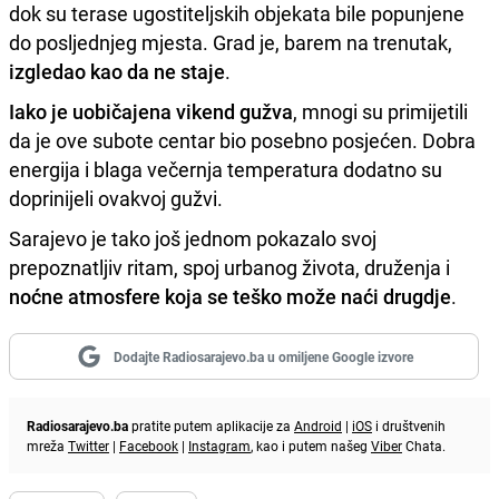
dok su terase ugostiteljskih objekata bile popunjene
do posljednjeg mjesta. Grad je, barem na trenutak,
izgledao kao da ne staje
.
Iako je uobičajena vikend gužva
, mnogi su primijetili
da je ove subote centar bio posebno posjećen. Dobra
energija i blaga večernja temperatura dodatno su
doprinijeli ovakvoj gužvi.
Sarajevo je tako još jednom pokazalo svoj
prepoznatljiv ritam, spoj urbanog života, druženja i
noćne atmosfere koja se teško može naći drugdje
.
Dodajte Radiosarajevo.ba u omiljene Google izvore
Radiosarajevo.ba
pratite putem aplikacije za
Android
|
iOS
i društvenih
mreža
Twitter
|
Facebook
|
Instagram
, kao i putem našeg
Viber
Chata.