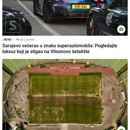
/
FOTO
I
PRIJE 2 DANA
Sarajevo večeras u znaku superautomobila: Pogledajte
luksuz koji je stigao na Vilsonovo šetalište