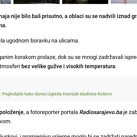
ja nije bilo baš prisutno, a oblaci su se nadvili iznad g
na.
jela ugodnom boravku na ulicama.
aganim korakom prolaze, dok su se mnogi zadržavali ispre
atmosferi
bez velike gužve i visokih temperatura
.
i: Pogledajte kako danas izgleda travnjak stadiona Koševo
spoloženje
, a fotoreporter portala
Radiosarajevo.ba
je zab
tivom.
juskovi, i promjenjivo vrijeme moglo bi se zadržati nared