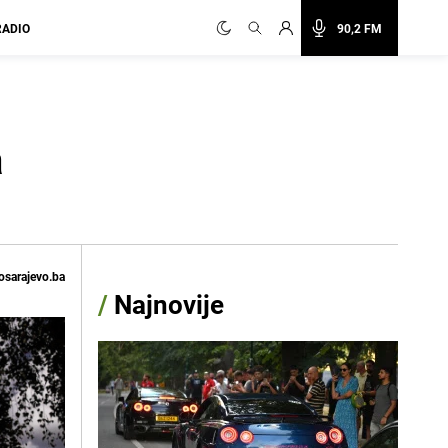
RADIO
90,2 FM
a
osarajevo.ba
/
Najnovije