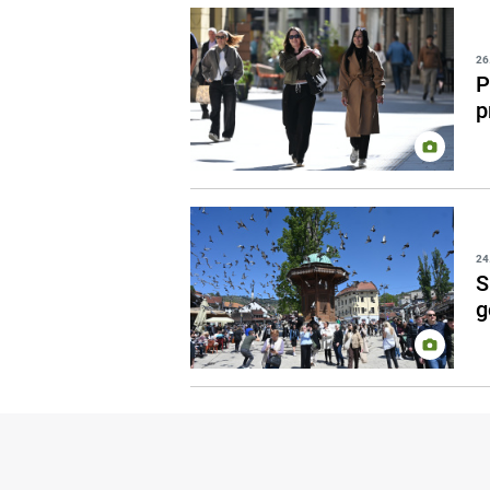
26
P
p
24
S
g