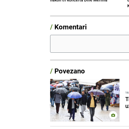
/
Komentari
/
Povezano
16
T
u