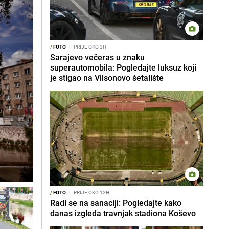
/
FOTO
I
PRIJE OKO 3H
Sarajevo večeras u znaku
superautomobila: Pogledajte luksuz koji
je stigao na Vilsonovo šetalište
/
FOTO
I
PRIJE OKO 12H
Radi se na sanaciji: Pogledajte kako
danas izgleda travnjak stadiona Koševo