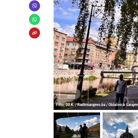
Foto: Dž.K. / Radiosarajevo.ba / Oblačno u Saraje