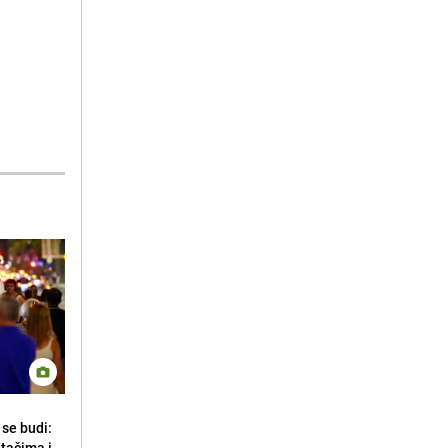
se budi:
etačima i