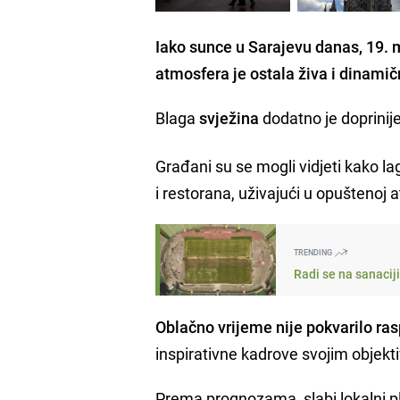
Iako sunce u Sarajevu danas, 19. ma
atmosfera je ostala živa i dinamič
Blaga
svježina
dodatno je doprini
Građani su se mogli vidjeti kako l
i restorana, uživajući u opuštenoj 
TRENDING
Radi se na sanacij
Oblačno vrijeme nije pokvarilo ra
inspirativne kadrove svojim objek
Prema prognozama, slabi lokalni pl