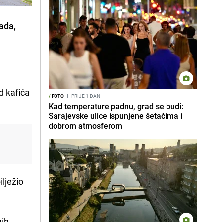
rada,
d kafića
/
FOTO
I
PRIJE 1 DAN
Kad temperature padnu, grad se budi:
Sarajevske ulice ispunjene šetačima i
dobrom atmosferom
ilježio
nih