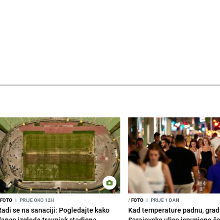
FOTO
I
PRIJE OKO 12H
/
FOTO
I
PRIJE 1 DAN
Radi se na sanaciji: Pogledajte kako
Kad temperature padnu, grad 
danas izgleda travnjak stadiona
Sarajevske ulice ispunjene š