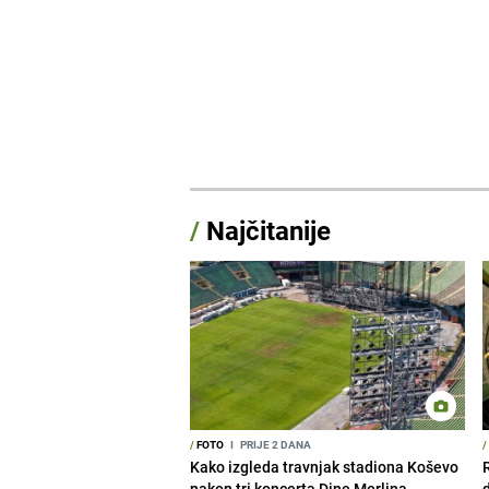
/
Najčitanije
/
FOTO
I
PRIJE 2 DANA
/
Kako izgleda travnjak stadiona Koševo
nakon tri koncerta Dine Merlina