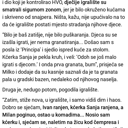
i dio koji je kontrolirao HVO,
dječije igralište su
smatrali sigurnom zonom
, jer je bilo okruženo kućama
i skriveno od snajpera. Ništa, kažu, nije upućivalo na to
da će igralište postati mjesto stradanja njihove djece.
“Bilo je baš zatišje, nije bilo puškaranja. Djeca su se
izašla igrati, jer nema granatiranja... Došao sam s
posla iz ‘Principa’ i sjedio ispred kuće za stolom.
Kćerka Sanja je pekla kruh, i veli: ‘Odoh se još malo
igrati s djecom.’ I onda prva granata, bum”, prisjeća se
Milko i dodaje da su kasnije saznali da je ta granata
pala u gradski bazen, nedaleko od njihovog naselja.
Druga je, nedugo potom, pogodila igralište.
“Zatim, stiže nova, u igralište, i samo vidiš dim i haos.
Dobro se sjećam,
Ivan ranjen, kćerka Sanja ranjena, a
Milan poginuo, ostao u komadima... Nosio sam
kćerku i, sjećam se, naletim na žicu kod čempresa i