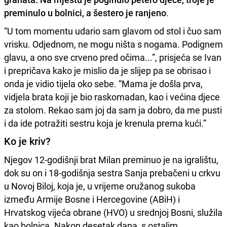
preminulo u bolnici, a šestero je ranjeno
.
“U tom momentu udario sam glavom od stol i čuo sam
vrisku. Odjednom, ne mogu ništa s nogama. Podignem
glavu, a ono sve crveno pred očima...”, prisjeća se Ivan
i prepričava kako je mislio da je slijep pa se obrisao i
onda je vidio tijela oko sebe. “Mama je došla prva,
vidjela brata koji je bio raskomadan, kao i većina djece
za stolom. Rekao sam joj da sam ja dobro, da me pusti
i da ide potražiti sestru koja je krenula prema kući.”
Ko je kriv?
Njegov 12-godišnji brat Milan preminuo je na igralištu,
dok su on i 18-godišnja sestra Sanja prebačeni u crkvu
u Novoj Biloj, koja je, u vrijeme oružanog sukoba
između Armije Bosne i Hercegovine (ABiH) i
Hrvatskog vijeća obrane (HVO) u srednjoj Bosni, služila
kao bolnica. Nakon desetak dana, s ostalim