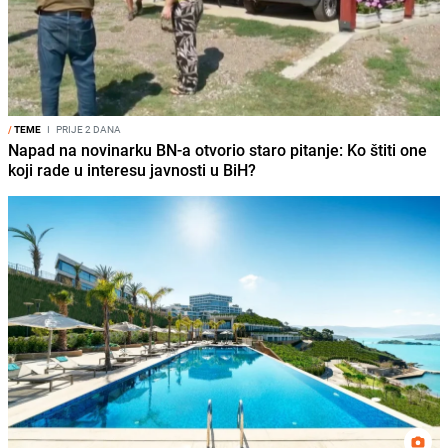
/
TEME
I
PRIJE 2 DANA
Napad na novinarku BN-a otvorio staro pitanje: Ko štiti one
koji rade u interesu javnosti u BiH?