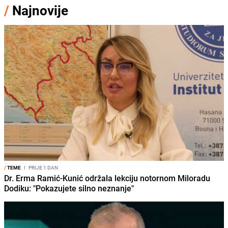
/
Najnovije
/
TEME
I
PRIJE 1 DAN
Dr. Erma Ramić-Kunić održala lekciju notornom Miloradu
Dodiku: "Pokazujete silno neznanje"