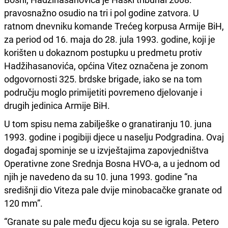
pravosnažno osudio na tri i pol godine zatvora. U
ratnom dnevniku komande Trećeg korpusa Armije BiH,
za period od 16. maja do 28. jula 1993. godine, koji je
korišten u dokaznom postupku u predmetu protiv
Hadžihasanovića, općina Vitez označena je zonom
odgovornosti 325. brdske brigade, iako se na tom
području moglo primijetiti povremeno djelovanje i
drugih jedinica Armije BiH.
U tom spisu nema zabilješke o granatiranju 10. juna
1993. godine i pogibiji djece u naselju Podgradina. Ovaj
događaj spominje se u izvještajima zapovjedništva
Operativne zone Srednja Bosna HVO-a, a u jednom od
njih je navedeno da su 10. juna 1993. godine “na
središnji dio Viteza pale dvije minobacačke granate od
120 mm”.
“Granate su pale među djecu koja su se igrala. Petero