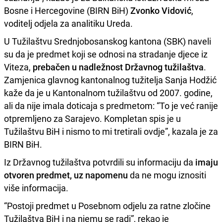
Bosne i Hercegovine (BIRN BiH)
Zvonko Vidović
,
voditelj odjela za analitiku Ureda.
U Tužilaštvu Srednjobosanskog kantona (SBK) naveli
su da je predmet koji se odnosi na stradanje djece iz
Viteza,
prebačen u nadležnost Državnog tužilaštva
.
Zamjenica glavnog kantonalnog tužitelja Sanja Hodžić
kaže da je u Kantonalnom tužilaštvu od 2007. godine,
ali da nije imala doticaja s predmetom: “To je već ranije
otpremljeno za Sarajevo. Kompletan spis je u
Tužilaštvu BiH i nismo to mi tretirali ovdje”, kazala je za
BIRN BiH.
Iz Državnog tužilaštva potvrdili su informaciju da
imaju
otvoren predmet, uz napomenu
da ne mogu iznositi
više informacija.
“Postoji predmet u Posebnom odjelu za ratne zločine
Tužilaštva BiH i na njemu se radi”, rekao je