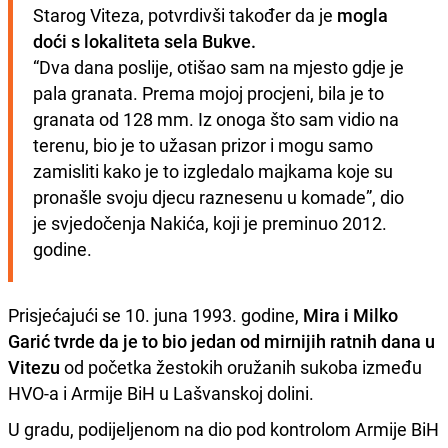
Starog Viteza, potvrdivši također da je 
mogla 
doći s lokaliteta sela Bukve.
“Dva dana poslije, otišao sam na mjesto gdje je 
pala granata. Prema mojoj procjeni, bila je to 
granata od 128 mm. Iz onoga što sam vidio na 
terenu, bio je to užasan prizor i mogu samo 
zamisliti kako je to izgledalo majkama koje su 
pronašle svoju djecu raznesenu u komade”, dio 
je svjedočenja Nakića, koji je preminuo 2012. 
godine.
Prisjećajući se 10. juna 1993. godine,
Mira i Milko
Garić tvrde da je to bio jedan od mirnijih ratnih dana u
Vitezu
od početka žestokih oružanih sukoba između
HVO-a i Armije BiH u Lašvanskoj dolini.
U gradu, podijeljenom na dio pod kontrolom Armije BiH