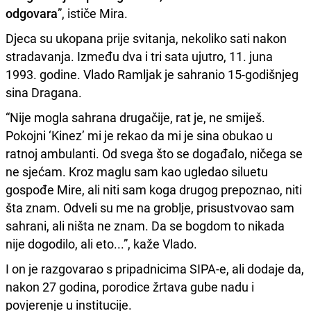
odgovara
”, ističe Mira.
Djeca su ukopana prije svitanja, nekoliko sati nakon
stradavanja. Između dva i tri sata ujutro, 11. juna
1993. godine. Vlado Ramljak je sahranio 15-godišnjeg
sina Dragana.
“Nije mogla sahrana drugačije, rat je, ne smiješ.
Pokojni ‘Kinez’ mi je rekao da mi je sina obukao u
ratnoj ambulanti. Od svega što se događalo, ničega se
ne sjećam. Kroz maglu sam kao ugledao siluetu
gospođe Mire, ali niti sam koga drugog prepoznao, niti
šta znam. Odveli su me na groblje, prisustvovao sam
sahrani, ali ništa ne znam. Da se bogdom to nikada
nije dogodilo, ali eto...”, kaže Vlado.
I on je razgovarao s pripadnicima SIPA-e, ali dodaje da,
nakon 27 godina, porodice žrtava gube nadu i
povjerenje u institucije.