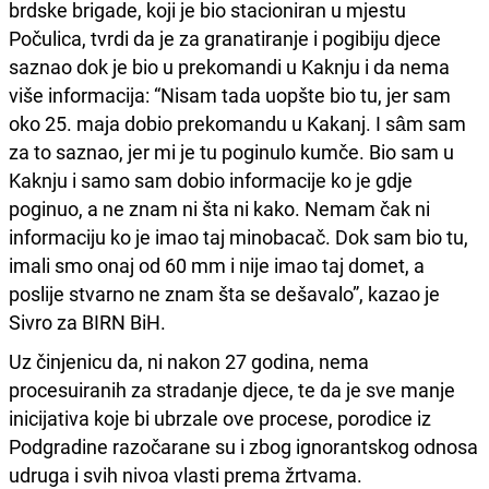
brdske brigade, koji je bio stacioniran u mjestu
Počulica, tvrdi da je za granatiranje i pogibiju djece
saznao dok je bio u prekomandi u Kaknju i da nema
više informacija: “Nisam tada uopšte bio tu, jer sam
oko 25. maja dobio prekomandu u Kakanj. I sâm sam
za to saznao, jer mi je tu poginulo kumče. Bio sam u
Kaknju i samo sam dobio informacije ko je gdje
poginuo, a ne znam ni šta ni kako. Nemam čak ni
informaciju ko je imao taj minobacač. Dok sam bio tu,
imali smo onaj od 60 mm i nije imao taj domet, a
poslije stvarno ne znam šta se dešavalo”, kazao je
Sivro za BIRN BiH.
Uz činjenicu da, ni nakon 27 godina, nema
procesuiranih za stradanje djece, te da je sve manje
inicijativa koje bi ubrzale ove procese, porodice iz
Podgradine razočarane su i zbog ignorantskog odnosa
udruga i svih nivoa vlasti prema žrtvama.