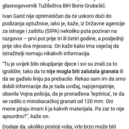
glasnogovornik Tužilaštva BiH Boris Grubešić.
Ivan Garić nije optimističan da će uskoro doći do
podizanja optužnice, iako je, kaže, iz Državne agencije
za istrage i zaštitu (SIPA) nekoliko puta pozivan na
razgovor – prvi put prije tri ili četiri godine, a posljednji
prije oko dva mjeseca. On kaže kako ima osjećaj da
istražitelji nemaju nikakvih informacija.
“Tu je uvijek bilo okupljanje djece i svi su znali za to
igralište, tako da to
nije mogla biti zalutala granata
ili
da se gađalo liniju pa prebacilo. Rekao sam im da smo
dobili informacije da je tada uviđaj, najvjerojatnije,
obavila Vojna policija, da je pronađena ‘leptirica’, te da
se radilo o minobacačkoj granati od 120 mm. Oni
mene pitaju imam li ja kakvih materijala. Pa zar to nije
apsurdno?”, kaže on.
Dodaje da, ukoliko postoji volja, vrlo brzo može biti