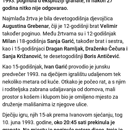
1993. poginula u eksploziji granate, ni nakon 27
godina nitko nije odgovarao.
Najmlađa žrtva je bila devetogodišnja djevojčica
Augustina Grebenar
, čiji je 12-godišnji brat
Velimir
također poginuo. Među žrtvama su i 12-godišnjak
Milan
i 18-godišnja
Sanja Garić
, također brat i sestra,
kao i 15-godišnjaci
Dragan Ramljak, Draženko Čečura i
Sanja Križanović
, te desetogodišnji
Boris Antičević
.
Kao 15-godišnjak,
Ivan Garić
provodio je junsku
predvečer 1993. na dječijem igralištu udaljenom tek
nekoliko metara od kuće. Otkako je počeo rat, a s njim
i roditeljska zabrana udaljavanja od domova, mali
prostor s košem i klupom bio je omiljeno mjesto za
druženje mališanima iz njegove ulice.
Dječiju igru, njih 15-ak prema Ivanovom sjećanju, tog
10. juna 1993. godine,
oko 20:45 sati prekinula je
granata. Na mjestu je poginulo petero djece, troje je