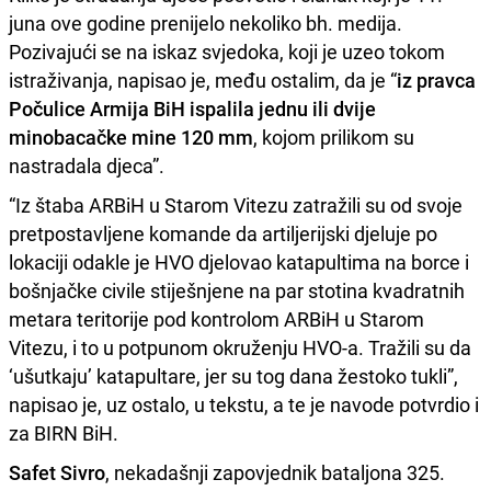
juna ove godine prenijelo nekoliko bh. medija.
Pozivajući se na iskaz svjedoka, koji je uzeo tokom
istraživanja, napisao je, među ostalim, da je “
iz pravca
Počulice Armija BiH ispalila jednu ili dvije
minobacačke mine 120 mm
, kojom prilikom su
nastradala djeca”.
“Iz štaba ARBiH u Starom Vitezu zatražili su od svoje
pretpostavljene komande da artiljerijski djeluje po
lokaciji odakle je HVO djelovao katapultima na borce i
bošnjačke civile stiješnjene na par stotina kvadratnih
metara teritorije pod kontrolom ARBiH u Starom
Vitezu, i to u potpunom okruženju HVO-a. Tražili su da
‘ušutkaju’ katapultare, jer su tog dana žestoko tukli”,
napisao je, uz ostalo, u tekstu, a te je navode potvrdio i
za BIRN BiH.
Safet Sivro
, nekadašnji zapovjednik bataljona 325.