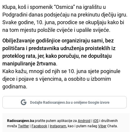
Klupa, koš i spomenik “Osmica” na igralištu u
Podgradini danas podsjećaju na prekinutu dječiju igru.
Svake godine, 10. juna, porodice se okupljaju kako bi
na tom mjestu položile cvijeće i upalile svijeće.
Obilježavanje godišnjice organiziraju sami, bez
političara i predstavnika udruženja proisteklih iz
proteklog rata, jer, kako poručuju, ne dopuštaju
manipuliranje žrtvama
.
Kako kažu, mnogi od njih se 10. juna sjete poginule
djece i pojave s vijencima, a osobito u izbornim
godinama.
Dodajte Radiosarajevo.ba u omiljene Google izvore
Radiosarajevo.ba
pratite putem aplikacije za
Android
|
iOS
i društvenih
mreža
Twitter
|
Facebook
|
Instagram
, kao i putem našeg
Viber
Chata.