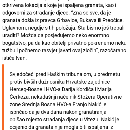
otkrivena lokacija s koje je ispaljena granata, kao i
odgovorni za stradanje djece. “Zna se sve, da je
granata došla iz pravca Grbavice, Bukava ili Preočice.
Uglavnom, negdje s tih položaja. Šta bismo još trebali
uraditi? Možda da posjedujemo neko enormno
bogatstvo, pa da kao obitelji privatno pokrenemo neku
tužbu i počnemo rasvjetljavati ovaj zločin”, razočarano
ističe Ivan.
Svjedočeći pred Haškim tribunalom, u predmetu 
protiv bivših dužnosnika Hrvatske zajednice 
Herceg-Bosne i HVO-a Darija Kordića i Marija 
Čerkeza, nekadašnji načelnik Stožera Operativne 
zone Srednja Bosna HVO-a Franjo Nakić je 
ispričao da je dva dana nakon granatiranja 
obišao mjesto stradanja djece u Vitezu. Nakić je 
ocijenio da granata nije mogla biti ispaljena iz 