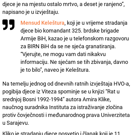
djece je na mjestu ostalo mrtvo, a deset je ranjeno”,
napisano je u izvještaju.
Mensud Keleštura
, koji je u vrijeme stradanja
djece bio komandant 325. brdske brigade
Armije BiH, kazao je u telefonskom razgovoru
za BIRN BiH da se ne sjeća granatiranja.
“Vjerujte, ne mogu vam dati nikakvu
informaciju. Ne sjećam se tih zbivanja, davno
je to bilo”, naveo je Keleštura.
Na temelju jednog od dnevnih ratnih izvještaja HVO-a,
pogibija djece iz Viteza spominje se u knjizi “Rat u
srednjoj Bosni 1992-1994” autora Amira Klike,
naučnog suradnika Instituta za istraživanje zločina
protiv čovječnosti i međunarodnog prava Univerziteta
u Sarajevu.
Kliko je stradanju djece posvetio i članak koji je 11.