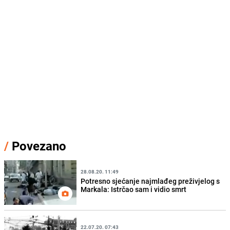
/
Povezano
28.08.20. 11:49
Potresno sjećanje najmlađeg preživjelog s
Markala: Istrčao sam i vidio smrt
22.07.20. 07:43