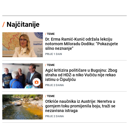
/
Najčitanije
/
TEME
Dr. Erma Ramić-Kunić održala lekciju
notornom Miloradu Dodiku: "Pokazujete
silno neznanje"
PRIJE 1 DAN
/
TEME
Agić kritizira političare u Bugojnu: Zbog
straha od HDZ-a niko Vučiću nije rekao
istinu o Čipuljiću
PRIJE 2 DANA
/
TEME
Otkriće naučnika iz Austrije: Neretva u
gornjem toku promijenila boju, traži se
nezavisna istraga
PRIJE 2 DANA