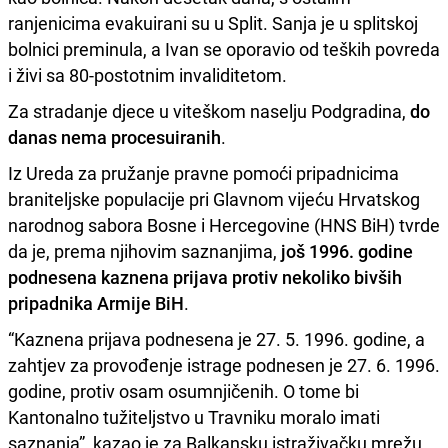
ranjenicima evakuirani su u Split. Sanja je u splitskoj
bolnici preminula, a Ivan se oporavio od teških povreda
i živi sa 80-postotnim invaliditetom.
Za stradanje djece u viteškom naselju Podgradina,
do
danas nema procesuiranih
.
Iz Ureda za pružanje pravne pomoći pripadnicima
braniteljske populacije pri Glavnom vijeću Hrvatskog
narodnog sabora Bosne i Hercegovine (HNS BiH) tvrde
da je, prema njihovim saznanjima,
još 1996. godine
podnesena kaznena prijava protiv nekoliko bivših
pripadnika Armije BiH
.
“Kaznena prijava podnesena je 27. 5. 1996. godine, a
zahtjev za provođenje istrage podnesen je 27. 6. 1996.
godine, protiv osam osumnjičenih. O tome bi
Kantonalno tužiteljstvo u Travniku moralo imati
saznanja”, kazao je za Balkansku istraživačku mrežu