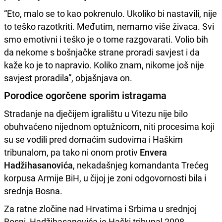
“Eto, malo se to kao pokrenulo. Ukoliko bi nastavili, nije
to teško razotkriti. Međutim, nemamo više živaca. Svi
smo emotivni i teško je o tome razgovarati. Volio bih
da nekome s bošnjačke strane proradi savjest i da
kaže ko je to napravio. Koliko znam, nikome još nije
savjest proradila”, objašnjava on.
Porodice ogorčene sporim istragama
Stradanje na dječijem igralištu u Vitezu nije bilo
obuhvaćeno nijednom optužnicom, niti procesima koji
su se vodili pred domaćim sudovima i Haškim
tribunalom, pa tako ni onom protiv
Envera
Hadžihasanovića
, nekadašnjeg komandanta Trećeg
korpusa Armije BiH, u čijoj je zoni odgovornosti bila i
srednja Bosna.
Za ratne zločine nad Hrvatima i Srbima u srednjoj
Bosni, Hadžihasanovića je Haški tribunal 2008.