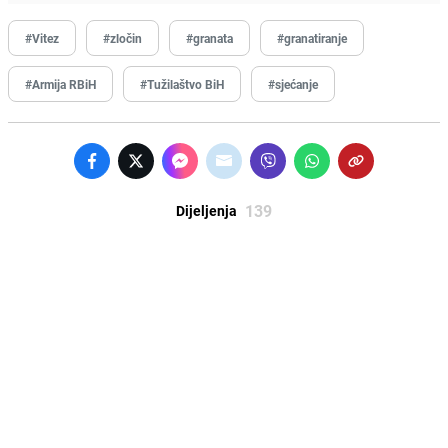
#Vitez
#zločin
#granata
#granatiranje
#Armija RBiH
#Tužilaštvo BiH
#sjećanje
139
Dijeljenja