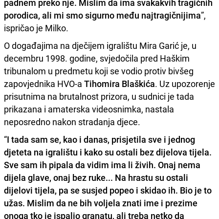
padnem preko nje. Mislim da ima svakakvih tragičnih
porodica, ali mi smo sigurno među najtragičnijima
”,
ispričao je Milko.
O događajima na dječijem igralištu Mira Garić je, u
decembru 1998. godine, svjedočila pred Haškim
tribunalom u predmetu koji se vodio protiv bivšeg
zapovjednika HVO-a
Tihomira Blaškića
. Uz upozorenje
prisutnima na brutalnost prizora, u sudnici je tada
prikazana i amaterska videosnimka, nastala
neposredno nakon stradanja djece.
“
I tada sam se, kao i danas, prisjetila sve i jednog
djeteta na igralištu i kako su ostali bez dijelova tijela.
Sve sam ih pipala da vidim ima li živih. Onaj nema
dijela glave, onaj bez ruke... Na hrastu su ostali
dijelovi tijela, pa se susjed popeo i skidao ih. Bio je to
užas. Mislim da ne bih voljela znati ime i prezime
onoga tko je ispalio granatu, ali treba netko da