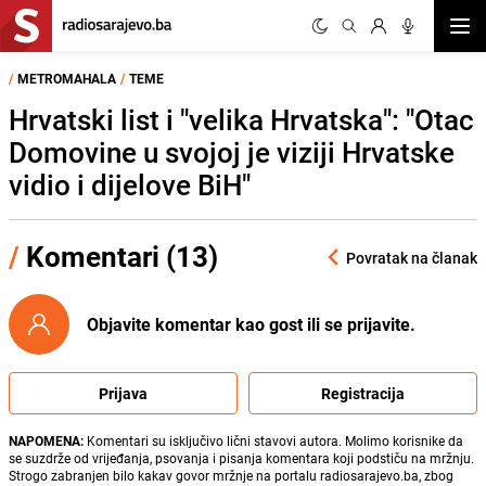
Otvor
/
METROMAHALA
/
TEME
Hrvatski list i "velika Hrvatska": "Otac
Domovine u svojoj je viziji Hrvatske
vidio i dijelove BiH"
/
Komentari (13)
Povratak na članak
Objavite komentar kao gost ili se prijavite.
Prijava
Registracija
NAPOMENA:
Komentari su isključivo lični stavovi autora. Molimo korisnike da
se suzdrže od vrijeđanja, psovanja i pisanja komentara koji podstiču na mržnju.
Strogo zabranjen bilo kakav govor mržnje na portalu radiosarajevo.ba, zbog