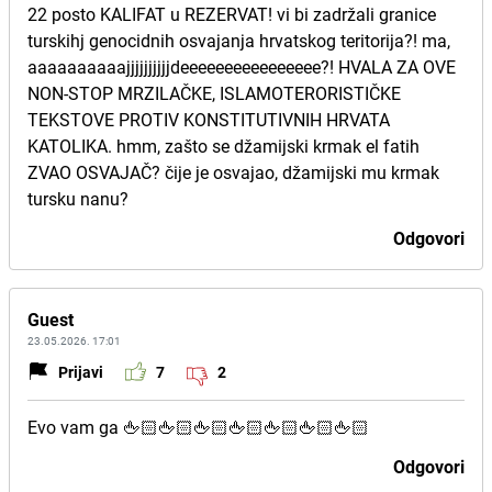
22 posto KALIFAT u REZERVAT! vi bi zadržali granice
turskihj genocidnih osvajanja hrvatskog teritorija?! ma,
aaaaaaaaaajjjjjjjjjjdeeeeeeeeeeeeeeee?! HVALA ZA OVE
NON-STOP MRZILAČKE, ISLAMOTERORISTIČKE
TEKSTOVE PROTIV KONSTITUTIVNIH HRVATA
KATOLIKA. hmm, zašto se džamijski krmak el fatih
ZVAO OSVAJAČ? čije je osvajao, džamijski mu krmak
tursku nanu?
Odgovori
Guest
23.05.2026. 17:01
Prijavi
7
2
Evo vam ga 🖕🏻🖕🏻🖕🏻🖕🏻🖕🏻🖕🏻🖕🏻
Odgovori