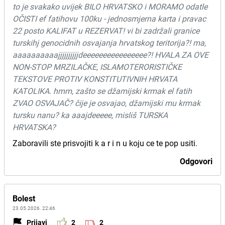
to je svakako uvijek BILO HRVATSKO i MORAMO odatle
OČISTI ef fatihovu 100ku - jednosmjerna karta i pravac
22 posto KALIFAT u REZERVAT! vi bi zadržali granice
turskihj genocidnih osvajanja hrvatskog teritorija?! ma,
aaaaaaaaaajjjjjjjjjjdeeeeeeeeeeeeeeee?! HVALA ZA OVE
NON-STOP MRZILAČKE, ISLAMOTERORISTIČKE
TEKSTOVE PROTIV KONSTITUTIVNIH HRVATA
KATOLIKA. hmm, zašto se džamijski krmak el fatih
ZVAO OSVAJAČ? čije je osvajao, džamijski mu krmak
tursku nanu? ka aaajdeeeee, misliš TURSKA
HRVATSKA?
Zaboravili ste prisvojiti k a r i n u koju ce te pop usiti.
Odgovori
Bolest
23.05.2026. 22:46
Prijavi
2
2