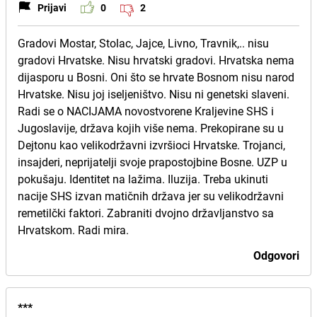
Prijavi
0
2
Gradovi Mostar, Stolac, Jajce, Livno, Travnik,.. nisu
gradovi Hrvatske. Nisu hrvatski gradovi. Hrvatska nema
dijasporu u Bosni. Oni što se hrvate Bosnom nisu narod
Hrvatske. Nisu joj iseljeništvo. Nisu ni genetski slaveni.
Radi se o NACIJAMA novostvorene Kraljevine SHS i
Jugoslavije, država kojih više nema. Prekopirane su u
Dejtonu kao velikodržavni izvršioci Hrvatske. Trojanci,
insajderi, neprijatelji svoje prapostojbine Bosne. UZP u
pokušaju. Identitet na lažima. Iluzija. Treba ukinuti
nacije SHS izvan matičnih država jer su velikodržavni
remetilčki faktori. Zabraniti dvojno državljanstvo sa
Hrvatskom. Radi mira.
Odgovori
***