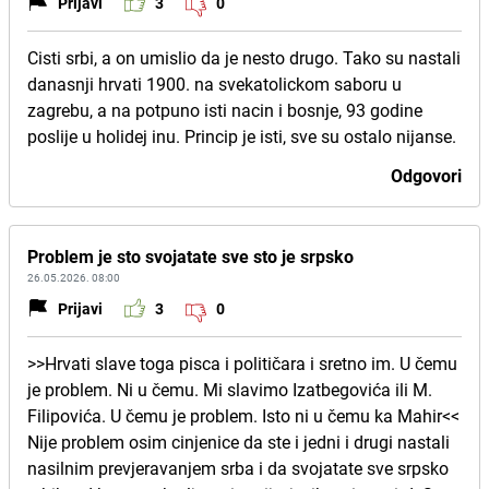
Prijavi
3
0
Cisti srbi, a on umislio da je nesto drugo. Tako su nastali
danasnji hrvati 1900. na svekatolickom saboru u
zagrebu, a na potpuno isti nacin i bosnje, 93 godine
poslije u holidej inu. Princip je isti, sve su ostalo nijanse.
Odgovori
Problem je sto svojatate sve sto je srpsko
26.05.2026. 08:00
Prijavi
3
0
>>Hrvati slave toga pisca i političara i sretno im. U čemu
je problem. Ni u čemu. Mi slavimo Izatbegovića ili M.
Filipovića. U čemu je problem. Isto ni u čemu ka Mahir<<
Nije problem osim cinjenice da ste i jedni i drugi nastali
nasilnim prevjeravanjem srba i da svojatate sve srpsko