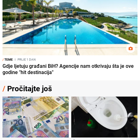
/
TEME
I
PRIJE 1 DAN
Gdje ljetuju građani BiH? Agencije nam otkrivaju šta je ove
godine "hit destinacija"
/
Pročitajte još