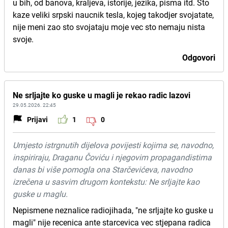
u bih, od banova, kraljeva, istorije, jezika, pisma itd. Sto
kaze veliki srpski naucnik tesla, kojeg takodjer svojatate,
nije meni zao sto svojataju moje vec sto nemaju nista
svoje.
Odgovori
Ne srljajte ko guske u magli je rekao radic lazovi
29.05.2026. 22:45
Prijavi
1
0
Umjesto istrgnutih dijelova povijesti kojima se, navodno,
inspiriraju, Draganu Čoviću i njegovim propagandistima
danas bi više pomogla ona Starčevićeva, navodno
izrečena u sasvim drugom kontekstu: Ne srljajte kao
guske u maglu.
Nepismene neznalice radiojihada, "ne srljajte ko guske u
magli" nije recenica ante starcevica vec stjepana radica