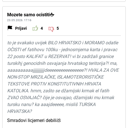
Mozete samo ocistiti🖕
23.05.2026. 17:16
Prijavi
4
5
to je svakako uvijek BILO HRVATSKO i MORAMO odatle
OČISTI ef fatihovu 100ku - jednosmjerna karta i pravac
22 posto KALIFAT u REZERVAT! vi bi zadržali granice
turskihj genocidnih osvajanja hrvatskog teritorija?! ma,
aaaaaaaaaajjjjjjjjjjdeeeeeeeeeeeeeeee?! HVALA ZA OVE
NON-STOP MRZILAČKE, ISLAMOTERORISTIČKE
TEKSTOVE PROTIV KONSTITUTIVNIH HRVATA
KATOLIKA. hmm, zašto se džamijski krmak el fatih
ZVAO OSVAJAČ? čije je osvajao, džamijski mu krmak
tursku nanu? ka aaajdeeeee, misliš TURSKA
HRVATSKA?
Smradovi licjemeri debili💩