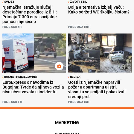
/
SVIJET
/
ŽIVOT I STIL
Njemačka istražuje slučaj
Bolja alternativa izbjeljivaču:
desetočlane porodice iz BiH:
Kako održati WC školjku čistom?
Primaju 7.300 eura socijalne
pomoći mjesečno
PRIJE OKO 5H
PRIJE OKO 18H
/
BOSNA I HERCEGOVINA
/
REGIJA
EuroExpress o navodima iz
Gosti iz Njemačke napravili
Bugojna: Tvrde da njihova vozila
požar u apartmanu u Istri,
nisu učestvovala u incidentu
vlasniku se smijali i pokazivali
srednji prst
PRIJE OKO 14H
PRIJE OKO 15H
MARKETING