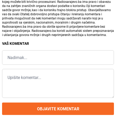
kojeg možete biti krivično procesuirani. Radiosarajevo.ba ima pravo i obavezu
da na zahtjev zvaničnih organa dostavi podatke o korisniku čiji komentari
sadrže govor mržnje, kao i da korisniku trajno blokira pristup. Obaviještavamo
vas da svaki čitatelj dobrovoljno pristupa čitanju i kreiranju komentara i
prihvata mogućnost da neki komentari mogu sadržavati narativ koji je u
suprotnosti sa vjerskim, nacionalnim, moralnim i drugim načelima.
Radiosarajevo.ba ima pravo da obriše sporne ili prijavljene komentare bez
najave i objašnjenja. Radiosarajevo.ba koristi automatski sistem prepoznavanja
i uklanjanja govora mržnje i drugih neprimjerenih sadržaja u komentarima.
VAŠ KOMENTAR
OBJAVITE KOMENTAR