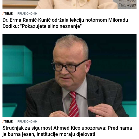
/
TEME
I
PRIJE OKO 4H
Dr. Erma Ramić-Kunić održala lekciju notornom Miloradu
Dodiku: "Pokazujete silno neznanje"
/
TEME
I
PRIJE OKO 6H
Stručnjak za sigurnost Ahmed Kico upozorava: Pred nama
je burna jesen, institucije moraju djelovati