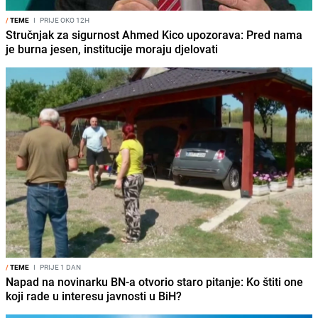
/
TEME
I
PRIJE OKO 12H
Stručnjak za sigurnost Ahmed Kico upozorava: Pred nama
je burna jesen, institucije moraju djelovati
/
TEME
I
PRIJE 1 DAN
Napad na novinarku BN-a otvorio staro pitanje: Ko štiti one
koji rade u interesu javnosti u BiH?