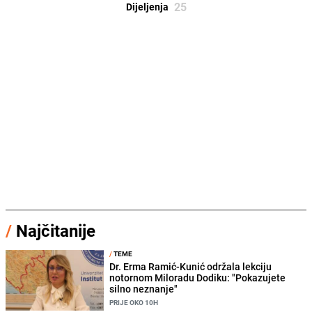
25
Dijeljenja
/
Najčitanije
/
TEME
Dr. Erma Ramić-Kunić održala lekciju
notornom Miloradu Dodiku: "Pokazujete
silno neznanje"
PRIJE OKO 10H