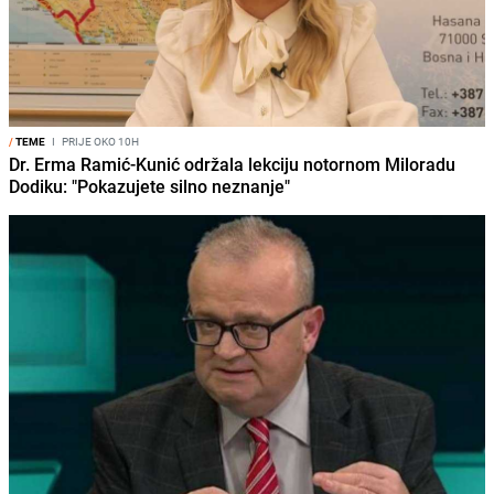
/
TEME
I
PRIJE OKO 10H
Dr. Erma Ramić-Kunić održala lekciju notornom Miloradu
Dodiku: "Pokazujete silno neznanje"