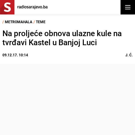
Otvor
/
METROMAHALA
/
TEME
Na proljeće obnova ulazne kule na
tvrđavi Kastel u Banjoj Luci
09.12.17. 10:14
J. Ć.