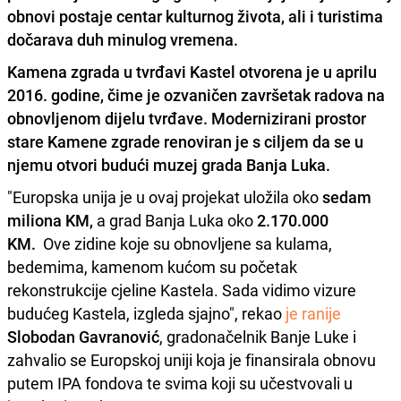
obnovi postaje centar kulturnog života, ali i turistima
dočarava duh minulog vremena.
Kamena zgrada u tvrđavi Kastel otvorena je u aprilu
2016. godine, čime je ozvaničen završetak radova na
obnovljenom dijelu tvrđave. Modernizirani prostor
stare Kamene zgrade renoviran je s ciljem da se u
njemu otvori budući muzej grada Banja Luka.
"Europska unija je u ovaj projekat uložila oko
sedam
miliona KM,
a grad Banja Luka oko
2.170.000
KM.
Ove zidine koje su obnovljene sa kulama,
bedemima, kamenom kućom su početak
rekonstrukcije cjeline Kastela. Sada vidimo vizure
budućeg Kastela, izgleda sjajno", rekao
je ranije
Slobodan Gavranović
, gradonačelnik Banje Luke i
zahvalio se Europskoj uniji koja je finansirala obnovu
putem IPA fondova te svima koji su učestvovali u