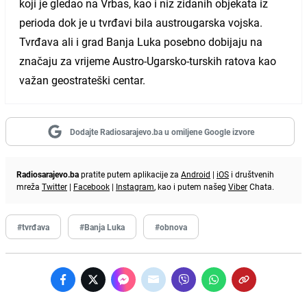
koji je gledao na Vrbas, kao i niz zidanih objekata iz
perioda dok je u tvrđavi bila austrougarska vojska.
Tvrđava ali i grad Banja Luka posebno dobijaju na
značaju za vrijeme Austro-Ugarsko-turskih ratova kao
važan geostrateški centar.
Dodajte Radiosarajevo.ba u omiljene Google izvore
Radiosarajevo.ba
pratite putem aplikacije za
Android
|
iOS
i društvenih
mreža
Twitter
|
Facebook
|
Instagram
, kao i putem našeg
Viber
Chata.
#tvrđava
#Banja Luka
#obnova