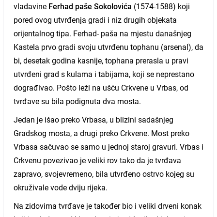
vladavine
Ferhad paše Sokolovića
(1574-1588) koji
pored ovog utvrđenja gradi i niz drugih objekata
orijentalnog tipa. Ferhad- paša na mjestu današnjeg
Kastela prvo gradi svoju utvrđenu tophanu (arsenal), da
bi, desetak godina kasnije, tophana prerasla u pravi
utvrđeni grad s kulama i tabijama, koji se neprestano
dograđivao. Pošto leži na ušću Crkvene u Vrbas, od
tvrđave su bila podignuta dva mosta.
Jedan je išao preko Vrbasa, u blizini sadašnjeg
Gradskog mosta, a drugi preko Crkvene. Most preko
Vrbasa sačuvao se samo u jednoj staroj gravuri. Vrbas i
Crkvenu povezivao je veliki rov tako da je tvrđava
zapravo, svojevremeno, bila utvrđeno ostrvo kojeg su
okruživale vode dviju rijeka.
Na zidovima tvrđave je također bio i veliki drveni konak