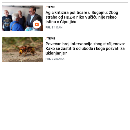
/
TEME
Agić kritizira političare u Bugojnu: Zbog
straha od HDZ-a niko Vučiću nije rekao
istinu o Čipuljiću
PRIJE 1 DAN
/
TEME
Povećan broj intervencija zbog stršljenova:
Kako se zaštititi od uboda i koga pozvati za
uklanjanje?
PRIJE 2 DANA