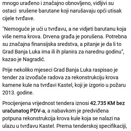
mnogo urađeno i značajno obnovljeno, vidljivi su
ostaci srušene barutane koji narušavaju opći utisak
cijele tvrđave.
"Nemoguće je ući u tvrđavu, a ne vidjeti barutanu koja
više nema krova. Drvena građa je porušena. Potrebna
su značajna finansijska sredstva, a pitanje je da li to
Grad Banja Luka ima ili ih planira za narednu godinu“,
kazao je Nagradić.
Prije nekoliko mjeseci Grad Banja Luka raspisao je
tender za izvođače radova za rekonstrukciju krova
kamene kule na tvrđavi Kastel, koji je izgorio u požaru
2013. godine.
Procijenjena vrijednost tendera iznosi
42.735 KM bez
uračunatog PDV-a
, a nabavkom je predviđena
potpuna rekonstrukcija krova kule koja se nalazi na
ulazu u tvrđavu Kastel. Prema tenderskoj specifikaciji,