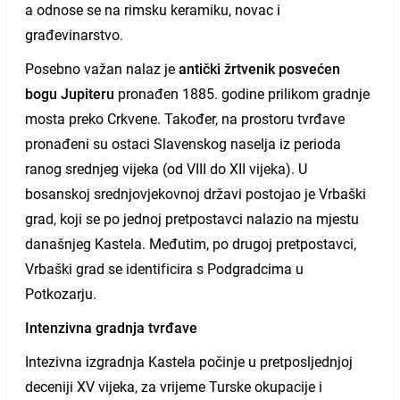
a odnose se na rimsku keramiku, novac i
građevinarstvo.
Posebno važan nalaz je
antički žrtvenik posvećen
bogu Jupiteru
pronađen 1885. godine prilikom gradnje
mosta preko Crkvene. Također, na prostoru tvrđave
pronađeni su ostaci Slavenskog naselja iz perioda
ranog srednjeg vijeka (od VIII do XII vijeka). U
bosanskoj srednjovjekovnoj državi postojao je Vrbaški
grad, koji se po jednoj pretpostavci nalazio na mjestu
današnjeg Kastela. Međutim, po drugoj pretpostavci,
Vrbaški grad se identificira s Podgradcima u
Potkozarju.
Intenzivna gradnja tvrđave
Intezivna izgradnja Kastela počinje u pretposljednjoj
deceniji XV vijeka, za vrijeme Turske okupacije i