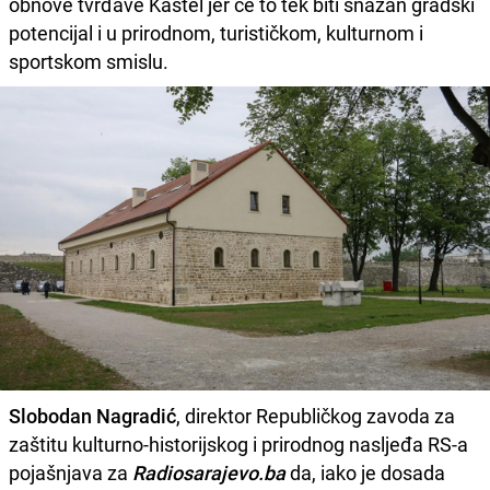
obnove tvrđave Kastel jer će to tek biti snažan gradski
potencijal i u prirodnom, turističkom, kulturnom i
sportskom smislu.
Slobodan Nagradić
, direktor Republičkog zavoda za
zaštitu kulturno-historijskog i prirodnog nasljeđa RS-a
pojašnjava za
Radiosarajevo.ba
da, iako je dosada