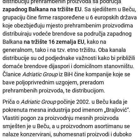
distribuciju prehrambenih proizvoda sa područja
zapadnog Balkana na tržište EU
. Sa sjedištem u Beču,
grupaciju čine firme raspoređene u 6 europskih država
koje obezbjeđuju mjesto prehrambenim proizvodima
distribuiraju vodeće brendove sa područja zapadnog
Balkana
na tržište 16 zemalja EU
, kako na
generalnom, tako i na tzv. etno tržištu. Oba kanala
distribucije su od podjednake važnosti kako bi približili
domaće brendove dijaspori i domicilnom stanovništu.
Članice
Adriatic Group
iz BiH čine kompanije koje se
bave poljoprivrednim uzgojem, preradom
prehrambenih proizvoda, te distribucijom.
Priča o
Adriatic Group
počinje 2002. u Beču kada je
pokrenuta mesna industrija pod imenom „Brajlović“.
Vlastiti pogon za proizvodnju mesnih proizvoda
smješten je u Beču, a u proizvodnom asortimanu se
nalaze konzervirani, suhomesnati proizvodi i duboko