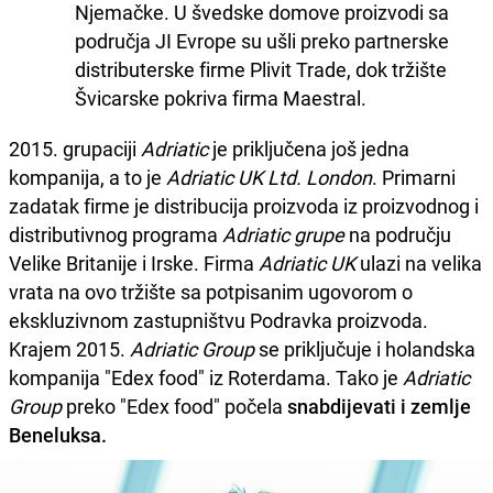
Njemačke. U švedske domove proizvodi sa
područja JI Evrope su ušli preko partnerske
distributerske firme Plivit Trade, dok tržište
Švicarske pokriva firma Maestral.
2015. grupaciji
Adriatic
je priključena još jedna
kompanija, a to je
Adriatic UK Ltd. London
. Primarni
zadatak firme je distribucija proizvoda iz proizvodnog i
distributivnog programa
Adriatic grupe
na području
Velike Britanije i Irske. Firma
Adriatic UK
ulazi na velika
vrata na ovo tržište sa potpisanim ugovorom o
ekskluzivnom zastupništvu Podravka proizvoda.
Krajem 2015.
Adriatic Group
se priključuje i holandska
kompanija "Edex food" iz Roterdama. Tako je
Adriatic
Group
preko "Edex food" počela
snabdijevati i zemlje
Beneluksa.