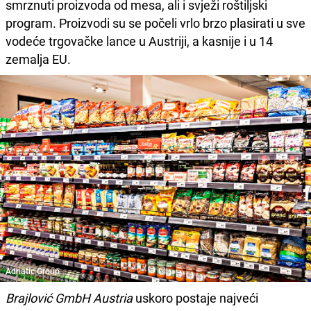
smrznuti proizvoda od mesa, ali i svježi roštiljski
program. Proizvodi su se počeli vrlo brzo plasirati u sve
vodeće trgovačke lance u Austriji, a kasnije i u 14
zemalja EU.
Adriatic Group
Brajlović GmbH Austria
uskoro postaje najveći