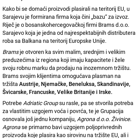
Kako bi se domaći proizvodi plasirali na teritorij EU, u
Sarajevu je formirana firma koja čini „bazu“ za izvoz.
Riječ je o bosanskohercegovačkoj firmi Brams d.o.o.
Sarajevo koja je jedna od najrespektabijnih distributera
roba sa Balkana na teritorij Europske Unije.
Brams
je otvoren ka svim malim, srednjim i velikim
preduzećima iz regiona koji imaju kapacitete i žele
svoju robnu marku da prodaju na inozemnom tržištu.
Brams svojim klijentima omogućava plasman na
tržišta
Austrije, Njemačke, Beneluksa, Skandinavije,
Švicarske, Francuske, Velike Britanije i Irske.
Potrebe
Adriatic Group
su rasle, pa se stvorila potreba
za vlastitim uzgojem voća i povrća, te je Grupacija
osnovala još jednu kompaniju,
Agrona d.o.o. Živinice
.
Agrona
se primarno bavi uzgojem poljoprivrednih
proizvoda koje plasira kao sirovinu na tržište EU, ali i