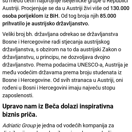
su među četiri najbrojnije iseljeničke grupe u Republici
Austriji. Procjenjuje se da u Austriji živi više od
130.000
osoba porijeklom iz BiH.
Od tog broja njih
85.000
prihvatilo je austrijsko državljanstvo.
Veliki broj bh. državljana odrekao se državljanstva
Bosne i Hercegovine radi stjecanja austrijskog
državljanstva, s obzirom na to da austrijski Zakon o
državljanstvu, u principu, ne dozvoljava dvojno
državljanstvo. Prema podacima UNESCO-a, Austrija je
među vodećim državama prema broju studenata iz
Bosne i Hercegovine. Od svih stranaca u Austriji, oni
rođeni u Bosni i Hercegovini imaju najveću stopu
zaposlenosti.
Upravo nam iz Beča dolazi inspirativna
biznis priča.
Adriatic Group
je jedna od vodećih kompanija za