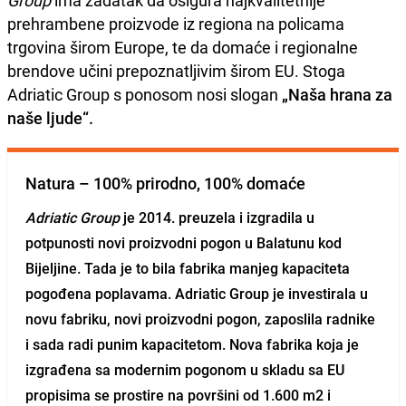
Group
ima zadatak da osigura najkvalitetnije
prehrambene proizvode iz regiona na policama
trgovina širom Europe, te da domaće i regionalne
brendove učini prepoznatljivim širom EU. Stoga
Adriatic Group s ponosom nosi slogan
„Naša hrana za
naše ljude“.
Natura – 100% prirodno, 100% domaće
Adriatic Group
je 2014. preuzela i izgradila u
potpunosti novi proizvodni pogon u Balatunu kod
Bijeljine. Tada je to bila fabrika manjeg kapaciteta
pogođena poplavama. Adriatic Group je investirala u
novu fabriku, novi proizvodni pogon, zaposlila radnike
i sada radi punim kapacitetom. Nova fabrika koja je
izgrađena sa modernim pogonom u skladu sa EU
propisima se prostire
na površini od 1.600 m2
i