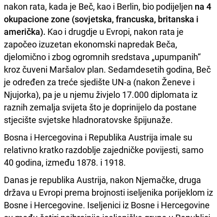
nakon rata, kada je Beč, kao i Berlin, bio podijeljen
na 4
okupacione zone (sovjetska, francuska, britanska i
američka).
Kao i drugdje u Evropi, nakon rata je
započeo izuzetan ekonomski napredak Beča,
djelomično i zbog ogromnih sredstava „upumpanih“
kroz čuveni Maršalov plan. Sedamdesetih godina, Beč
je određen za treće sjedište UN-a (nakon Ženeve i
Njujorka), pa je u njemu živjelo 17.000 diplomata iz
raznih zemalja svijeta što je doprinijelo da postane
stjecište svjetske hladnoratovske špijunaže.
Bosna i Hercegovina i Republika Austrija imale su
relativno kratko razdoblje zajedničke povijesti, samo
40 godina, između 1878. i 1918.
Danas je republika Austrija, nakon Njemačke, druga
država u Evropi prema brojnosti iseljenika porijeklom iz
Bosne i Hercegovine. Iseljenici iz Bosne i Hercegovine