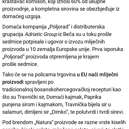
krastavac kornišon, koji iznosi 60% od ukupne
proizvodnje, a kompletna sirovina se obezbjeđuje iz
domaćeg uzgoja.
Domaća kompanija „Poljorad“ i distributerska
grupacija
Adriatic Group
iz Beča su u toku prošle
sedmice potpisale i ugovor o izvozu mliječnih
proizvoda u 10 zemalja Europske unije. Prva isporuka
„Poljorad“ proizvoda otpremljena je krajem
prošle sedmice.
Tako će se na policama trgovina
u EU naći mliječni
proizvodi
spravljeni po
tradicionalnoj bosanskohercegovačkoj recepturi kao
što su Travnički sir, Domaći kajmak, Paprika
punjena sirom i kajmakom, Travnička bijela sir u
salamuri, dimljeni sir „Dimko“, te polutvrdi i tvrdi sirevi.
Pod brendom „Natura“ proizvode se razne vrste kiselih