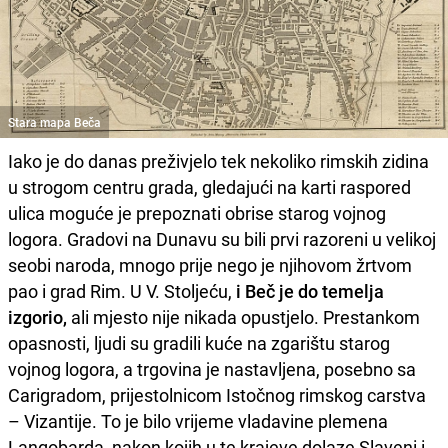
Stara mapa Beča
Iako je do danas preživjelo tek nekoliko rimskih zidina
u strogom centru grada, gledajući na karti raspored
ulica moguće je prepoznati obrise starog vojnog
logora. Gradovi na Dunavu su bili prvi razoreni u velikoj
seobi naroda, mnogo prije nego je njihovom žrtvom
pao i grad Rim. U V. Stoljeću,
i Beč je do temelja
izgorio,
ali mjesto nije nikada opustjelo. Prestankom
opasnosti, ljudi su gradili kuće na zgarištu starog
vojnog logora, a trgovina je nastavljena, posebno sa
Carigradom, prijestolnicom Istočnog rimskog carstva
– Vizantije. To je bilo vrijeme vladavine plemena
Langobarda, nakon kojih u te krajeve dolaze Slaveni i