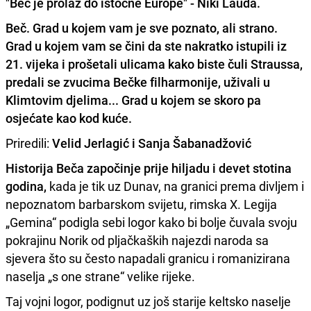
"Beč je prolaz do istočne Europe" - Niki Lauda.
Beč.
Grad u kojem vam je sve poznato, ali strano.
Grad u kojem vam se čini da ste nakratko istupili iz
21. vijeka i prošetali ulicama kako biste čuli Straussa,
predali se zvucima Bečke filharmonije, uživali u
Klimtovim djelima... Grad u kojem se skoro pa
osjećate kao kod
kuće.
Priredili:
Velid Jerlagić i Sanja Šabanadžović
Historija Beča započinje prije hiljadu i devet stotina
godina,
kada je tik uz Dunav, na granici prema divljem i
nepoznatom barbarskom svijetu, rimska X. Legija
„Gemina“ podigla sebi logor kako bi bolje čuvala svoju
pokrajinu Norik od pljačkaških najezdi naroda sa
sjevera što su često napadali granicu i romanizirana
naselja „s one strane“ velike rijeke.
Taj vojni logor, podignut uz još starije keltsko naselje