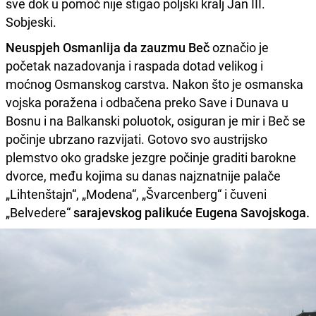
sve dok u pomoć nije stigao poljski kralj Jan III.
Sobjeski.
Neuspjeh Osmanlija da zauzmu Beč
označio je
početak nazadovanja i raspada dotad velikog i
moćnog Osmanskog carstva. Nakon što je osmanska
vojska poražena i odbačena preko Save i Dunava u
Bosnu i na Balkanski poluotok, osiguran je mir i Beč se
počinje ubrzano razvijati. Gotovo svo austrijsko
plemstvo oko gradske jezgre počinje graditi barokne
dvorce, među kojima su danas najznatnije palače
„Lihtenštajn“, „Modena“, „Švarcenberg“ i čuveni
„Belvedere“
sarajevskog palikuće Eugena Savojskoga.