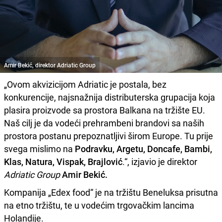
Amir Bekić, direktor Adriatic Group
„Ovom akvizicijom Adriatic je postala, bez
konkurencije, najsnažnija distributerska grupacija koja
plasira proizvode sa prostora Balkana na tržište EU.
Naš cilj je da vodeći prehrambeni brandovi sa naših
prostora postanu prepoznatljivi širom Europe. Tu prije
svega mislimo na
Podravku, Argetu, Doncafe, Bambi,
Klas, Natura, Vispak, Brajlović
.“, izjavio je direktor
Adriatic Group
Amir Bekić.
Kompanija „Edex food“ je na tržištu Beneluksa prisutna
na etno tržištu, te u vodećim trgovačkim lancima
Holandije.