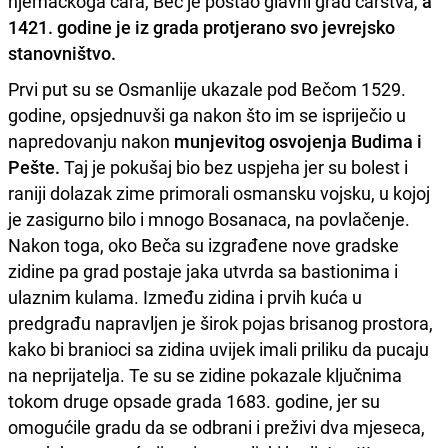
njemačkoga cara, Beč je postao glavni grad carstva,
a
1421. godine je iz grada protjerano svo jevrejsko
stanovništvo.
Prvi put su se Osmanlije ukazale pod Bečom 1529.
godine, opsjednuvši ga nakon što im se ispriječio u
napredovanju nakon
munjevitog osvojenja Budima i
Pešte.
Taj je pokušaj bio bez uspjeha jer su bolest i
raniji dolazak zime primorali osmansku vojsku, u kojoj
je zasigurno bilo i mnogo Bosanaca, na povlačenje.
Nakon toga, oko Beča su izgrađene nove gradske
zidine pa grad postaje jaka utvrda sa bastionima i
ulaznim kulama. Između zidina i prvih kuća u
predgrađu napravljen je širok pojas brisanog prostora,
kako bi branioci sa zidina uvijek imali priliku da pucaju
na neprijatelja. Te su se zidine pokazale ključnima
tokom druge opsade grada 1683. godine, jer su
omogućile gradu da se odbrani i preživi dva mjeseca,