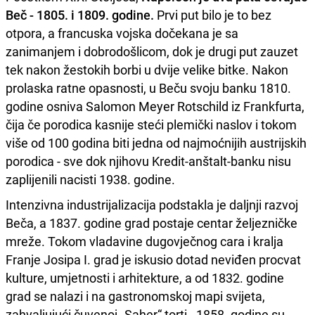
Beč - 1805. i 1809. godine.
Prvi put bilo je to bez
otpora, a francuska vojska dočekana je sa
zanimanjem i dobrodošlicom, dok je drugi put zauzet
tek nakon žestokih borbi u dvije velike bitke. Nakon
prolaska ratne opasnosti, u Beču svoju banku 1810.
godine osniva Salomon Meyer Rotschild iz Frankfurta,
čija če porodica kasnije steći plemički naslov i tokom
više od 100 godina biti jedna od najmoćnijih austrijskih
porodica - sve dok njihovu Kredit-anštalt-banku nisu
zaplijenili nacisti 1938. godine.
Intenzivna industrijalizacija podstakla je daljnji razvoj
Beča, a 1837. godine grad postaje centar željezničke
mreže. Tokom vladavine dugovječnog cara i kralja
Franje Josipa I. grad je iskusio dotad neviđen procvat
kulture, umjetnosti i arhitekture, a od 1832. godine
grad se nalazi i na gastronomskoj mapi svijeta,
zahvaljujući čuvenoj „Saher“ torti . 1858. godine su