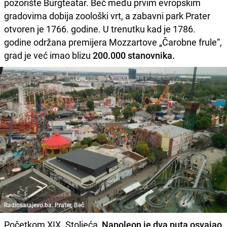
pozorište Burgteatar. Beč među prvim evropskim
gradovima dobija zoološki vrt, a zabavni park Prater
otvoren je 1766. godine. U trenutku kad je 1786.
godine održana premijera Mozzartove „Čarobne frule“,
grad je već imao blizu
200.000 stanovnika.
Radiosarajevo.ba: Prater, Beč
Početkom XIX. Stoljeća,
Napoleon je dva puta osvajao