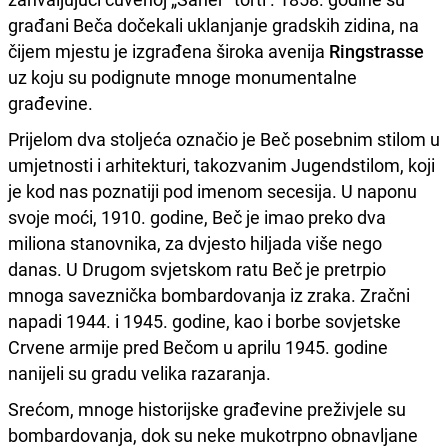
građani Beča dočekali uklanjanje gradskih zidina, na
čijem mjestu je izgrađena široka avenija
Ringstrasse
uz koju su podignute mnoge monumentalne
građevine.
Prijelom dva stoljeća označio je Beč posebnim stilom u
umjetnosti i arhitekturi, takozvanim Jugendstilom, koji
je kod nas poznatiji pod imenom secesija. U naponu
svoje moći, 1910. godine, Beč je imao preko dva
miliona stanovnika, za dvjesto hiljada više nego
danas. U Drugom svjetskom ratu Beč je pretrpio
mnoga saveznička bombardovanja iz zraka. Zračni
napadi 1944. i 1945. godine, kao i borbe sovjetske
Crvene armije pred Bečom u aprilu 1945. godine
nanijeli su gradu velika razaranja.
Srećom, mnoge historijske građevine preživjele su
bombardovanja, dok su neke mukotrpno obnavljane