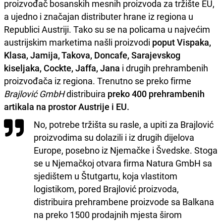
proizvođač bosanskih mesnih proizvoda za tržište EU,
a ujedno i značajan distributer hrane iz regiona u
Republici Austriji. Tako su se na policama u najvećim
austrijskim marketima našli proizvodi
poput Vispaka,
Klasa, Jamija, Takova, Doncafe, Sarajevskog
kiseljaka, Cockte, Jaffa, Jana
i drugih prehrambenih
proizvođača iz regiona. Trenutno se preko firme
Brajlović GmbH
distribuira
preko 400 prehrambenih
artikala na prostor Austrije i EU.
No, potrebe tržišta su rasle, a upiti za Brajlović
proizvodima su dolazili i iz drugih dijelova
Europe, posebno iz Njemačke i Švedske. Stoga
se u Njemačkoj otvara firma Natura GmbH sa
sjedištem u Štutgartu, koja vlastitom
logistikom, pored Brajlović proizvoda,
distribuira prehrambene proizvode sa Balkana
na preko 1500 prodajnih mjesta širom