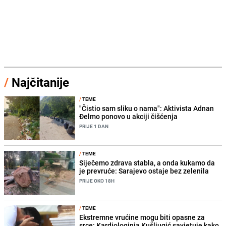
/
Najčitanije
/
TEME
"Čistio sam sliku o nama": Aktivista Adnan
Đelmo ponovo u akciji čišćenja
PRIJE 1 DAN
/
TEME
Siječemo zdrava stabla, a onda kukamo da
je prevruće: Sarajevo ostaje bez zelenila
PRIJE OKO 18H
/
TEME
Ekstremne vrućine mogu biti opasne za
srce: Kardiologinja Kušljugić savjetuje kako