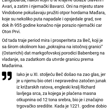
Avari, a zatim i njemački Bavarci. Oni na mjestu stare
Vindobone pokušavaju pružiti otpor hordama Mađara,
koje su nekoliko puta napadale i opsjedale grad, sve
dok ih 955 godine konačno nije porazio njemački car
Oton Prvi.
Od tada traje period mira i prosperiteta za Beč, koji je
sa širom okolinom kao „pokrajina na istočnoj granici“
(Ostarrichi) dat markgofovskoj porodici Babenberg na
vladanje, sa zadatkom da utvrde granicu prema
Mađarima.
Iako je u XI. stoljeću Beč došao na zao glas, jer
je u njemu bio otet i nepravedno zatočen junak
iz križarskih ratova, engleski kralj Richard
lavljega srca, za kojega je plaćena masna
otkupnina od 12 tona srebra, bio je i značajno
trgovačko središte. Kada je 1221. godine dobio