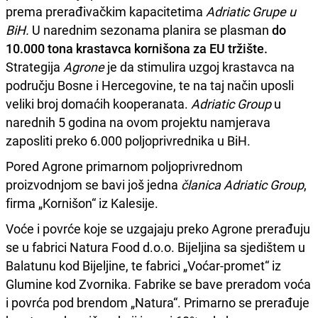
prema prerađivačkim kapacitetima
Adriatic Grupe u
BiH.
U narednim sezonama planira se plasman
do
10.000 tona krastavca kornišona za EU tržište.
Strategija
Agrone
je da stimulira uzgoj krastavca na
području Bosne i Hercegovine, te na taj način uposli
veliki broj domaćih kooperanata.
Adriatic Group
u
narednih 5 godina na ovom projektu namjerava
zaposliti preko 6.000 poljoprivrednika u BiH.
Pored Agrone primarnom poljoprivrednom
proizvodnjom se bavi još jedna
članica Adriatic Group
,
firma „Kornišon“ iz Kalesije.
Voće i povrće koje se uzgajaju preko Agrone prerađuju
se u fabrici Natura Food d.o.o. Bijeljina sa sjedištem u
Balatunu kod Bijeljine, te fabrici „Voćar-promet“ iz
Glumine kod Zvornika. Fabrike se bave preradom voća
i povrća pod brendom „Natura“. Primarno se prerađuje