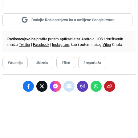
Dodajte Radiosarajevo.ba u omiljene Google izvore
Radiosarajevo.ba
pratite putem aplikacije za
Android
|
iOS
i društvenih
mreža
Twitter
|
Facebook
|
Instagram
, kao i putem našeg
Viber
Chata.
#Austrija
#biznis
#Beč
#reportaža