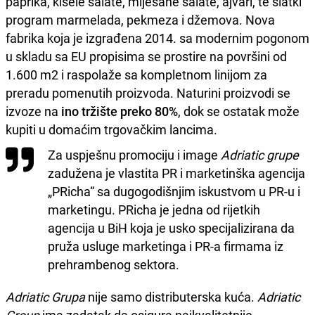
paprika, kisele salate, miješane salate, ajvari, te slatki
program marmelada, pekmeza i džemova. Nova
fabrika koja je izgrađena 2014. sa modernim pogonom
u skladu sa EU propisima se prostire na površini od
1.600 m2 i raspolaže sa kompletnom linijom za
preradu pomenutih proizvoda. Naturini proizvodi se
izvoze na
ino tržište preko 80%
, dok se ostatak može
kupiti u domaćim trgovačkim lancima.
Za uspješnu promociju i image
Adriatic grupe
zadužena je vlastita PR i marketinška agencija
„PRicha“ sa dugogodišnjim iskustvom u PR-u i
marketingu. PRicha je jedna od rijetkih
agencija u BiH koja je usko specijalizirana da
pruža usluge marketinga i PR-a firmama iz
prehrambenog sektora.
Adriatic Grupa
nije samo distributerska kuća.
Adriatic