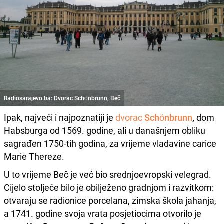
Radiosarajevo.ba: Dvorac Schönbrunn, Beč
Ipak, najveći i najpoznatiji je
dvorac
Schönbrunn
,
dom
Habsburga od 1569. godine, ali u današnjem obliku
sagrađen 1750-tih godina, za vrijeme vladavine carice
Marie Thereze.
U to vrijeme Beč je već bio srednjoevropski velegrad.
Cijelo stoljeće bilo je obilježeno gradnjom i razvitkom:
otvaraju se radionice porcelana, zimska škola jahanja,
a 1741. godine svoja vrata posjetiocima otvorilo je