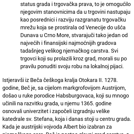
status grada i trgovačka prava, to je omogućilo
njegovim stanovnicima da u trgovini nastupaju
kao posrednici i razviju razgranatu trgovačku
mrežu koja se prostirala od Venecije do ušća
Dunava u Crno More, stvarajuči tako jedan od
najvećih i finansijski najmoćnijih gradova
tadašnjeg velikog njemačkog carstva. Svi
trgovci koji su prolazili kroz grad, morali su po
pravilu ponuditi svoju robu na lokalnoj pijaci.
Istjeravši iz Beča češkoga kralja Otokara II. 1278.
godine, Beč je, sa cijelom markgrofovijom Austrijom,
došao u ruke porodice Habsburgovaca, koji su mnogo
učinili na razvitku grada, u njemu 1365. godine
osnovali univerzitet i započeli izgradnju velike
katedrale sv. Stefana, koja i danas stoji u centru grada.
Kada je austrijski vojvoda Albert bio izabran za