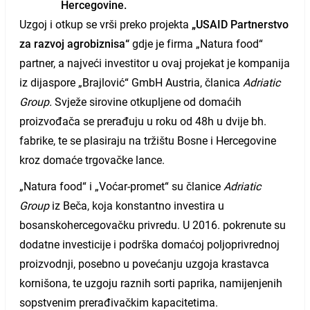
Hercegovine.
Uzgoj i otkup se vrši preko projekta
„USAID Partnerstvo
za razvoj agrobiznisa“
gdje je firma „Natura food“
partner, a najveći investitor u ovaj projekat je kompanija
iz dijaspore „Brajlović“ GmbH Austria, članica
Adriatic
Group.
Svježe sirovine otkupljene od domaćih
proizvođača se prerađuju u roku od 48h u dvije bh.
fabrike, te se plasiraju na tržištu Bosne i Hercegovine
kroz domaće trgovačke lance.
„Natura food“ i „Voćar-promet“ su članice
Adriatic
Group
iz Beča, koja konstantno investira u
bosanskohercegovačku privredu. U 2016. pokrenute su
dodatne investicije i podrška domaćoj poljoprivrednoj
proizvodnji, posebno u povećanju uzgoja krastavca
kornišona, te uzgoju raznih sorti paprika, namijenjenih
sopstvenim prerađivačkim kapacitetima.