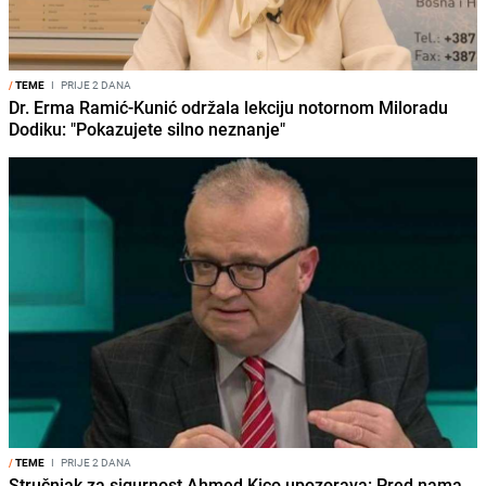
/
TEME
I
PRIJE 2 DANA
Dr. Erma Ramić-Kunić održala lekciju notornom Miloradu
Dodiku: "Pokazujete silno neznanje"
/
TEME
I
PRIJE 2 DANA
Stručnjak za sigurnost Ahmed Kico upozorava: Pred nama