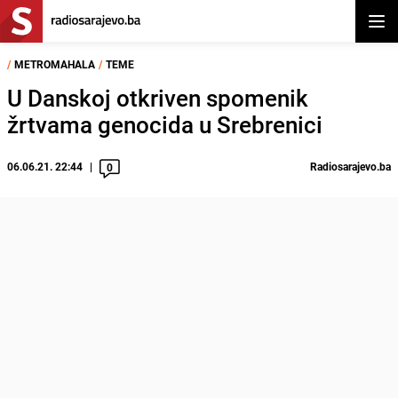
Otvor
/
METROMAHALA
/
TEME
U Danskoj otkriven spomenik
žrtvama genocida u Srebrenici
06.06.21. 22:44
Radiosarajevo.ba
0