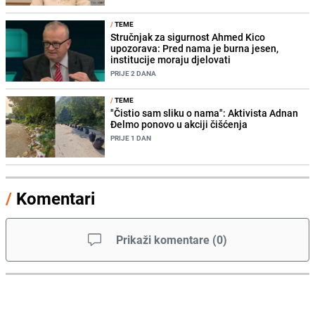
/
TEME
Stručnjak za sigurnost Ahmed Kico
upozorava: Pred nama je burna jesen,
institucije moraju djelovati
PRIJE 2 DANA
/
TEME
"Čistio sam sliku o nama": Aktivista Adnan
Đelmo ponovo u akciji čišćenja
PRIJE 1 DAN
/
Komentari
Prikaži komentare
(
0
)