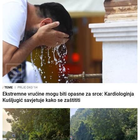
/
TEME
I
PRIJE OKO 1H
Ekstremne vrućine mogu biti opasne za srce: Kardiologinja
Kušljugić savjetuje kako se zaštititi