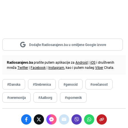
Dodajte Radiosarajevo.ba u omiljene Google izvore
Radiosarajevo.ba
pratite putem aplikacije za
Android
|
iOS
i društvenih
mreža
Twitter
|
Facebook
|
Instagram
, kao i putem našeg
Viber
Chata.
#Danska
#Srebrenica
#genocid
#svečanost
#ceremonija
#Aalborg
#spomenik