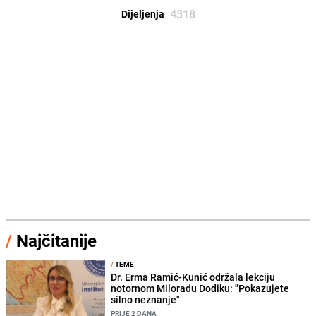
4318
Dijeljenja
/
Najčitanije
/
TEME
Dr. Erma Ramić-Kunić održala lekciju
notornom Miloradu Dodiku: "Pokazujete
silno neznanje"
PRIJE 2 DANA