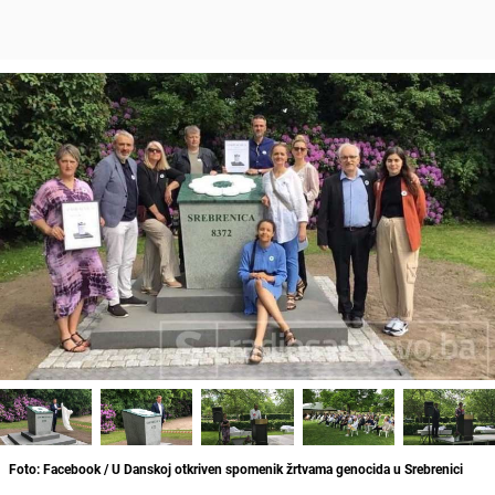
Foto: Facebook / U Danskoj otkriven spomenik žrtvama genocida u Srebrenici