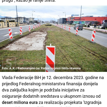
prugu", kazao je ranije Šteta.
Foto: A. K. / Radiosarajevo.ba: Radovi na pruzi Ilidža-Hrasnica
Vlada Federacije BiH je 12. decembra 2023. godine na
prijedlog Federalnog ministarstva finansija donijela
dva zaključka kojim je podržala inicijative za
osiguranje dodatnih sredstava u ukupnom iznosu od
deset miliona eura
za realizaciju projekata 'Izgradnja