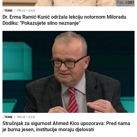
/
TEME
I
PRIJE 1 DAN
Dr. Erma Ramić-Kunić održala lekciju notornom Miloradu
Dodiku: "Pokazujete silno neznanje"
/
TEME
I
PRIJE 1 DAN
Stručnjak za sigurnost Ahmed Kico upozorava: Pred nama
je burna jesen, institucije moraju djelovati