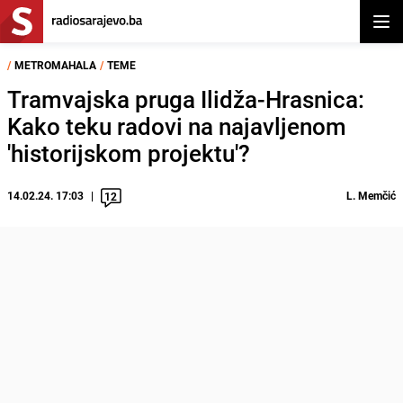
Otvor
/
METROMAHALA
/
TEME
Tramvajska pruga Ilidža-Hrasnica:
Kako teku radovi na najavljenom
'historijskom projektu'?
14.02.24. 17:03
L. Memčić
12