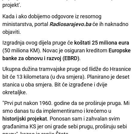
projekt'.
Kada i ako dobijemo odgovore iz resornog
ministarstva, portal
Radiosarajevo.ba
će ih naknadno
objaviti.
Izgradnja ovog dijela pruge će
koštati 25 miliona eura
(50 miliona KM). Novac je osiguran kreditom
Europske
banke za obnovu i razvoj (EBRD)
.
Ukupna dužina tramvajske pruge od Ilidže do Hrasnice
bit će 13 kilometara (u dva smjera). Planirano je deset
stanica u oba smjera. Bit će izgrađene i dvije
okretaljke.
"Prvi put nakon 1960. godine da se proširuje pruga. Mi
smo danas tu da implementiramo i krećemo u
historijski projekat
. Ponosan sam i zahvalan svim
građanima KS jer oni grade sebi prugu, proširuju sebi