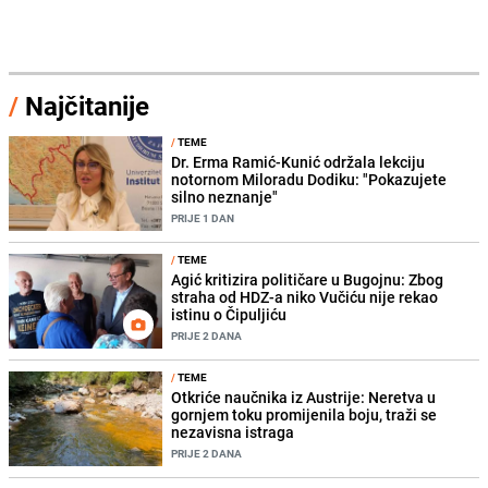
/
Najčitanije
/
TEME
Dr. Erma Ramić-Kunić održala lekciju
notornom Miloradu Dodiku: "Pokazujete
silno neznanje"
PRIJE 1 DAN
/
TEME
Agić kritizira političare u Bugojnu: Zbog
straha od HDZ-a niko Vučiću nije rekao
istinu o Čipuljiću
PRIJE 2 DANA
/
TEME
Otkriće naučnika iz Austrije: Neretva u
gornjem toku promijenila boju, traži se
nezavisna istraga
PRIJE 2 DANA