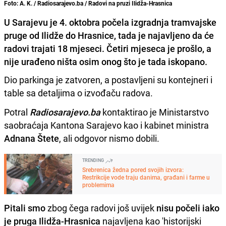
Foto: A. K. / Radiosarajevo.ba / Radovi na pruzi Ilidža-Hrasnica
U Sarajevu je 4. oktobra počela izgradnja tramvajske
pruge od Ilidže do Hrasnice, tada je najavljeno da će
radovi trajati 18 mjeseci. Četiri mjeseca je prošlo, a
nije urađeno ništa osim onog što je tada iskopano.
Dio parkinga je zatvoren, a postavljeni su kontejneri i
table sa detaljima o izvođaču radova.
Potral
Radiosarajevo.ba
kontaktirao je Ministarstvo
saobraćaja Kantona Sarajevo kao i kabinet ministra
Adnana Štete
, ali odgovor nismo dobili.
TRENDING
Srebrenica žedna pored svojih izvora:
Restrikcije vode traju danima, građani i farme u
problemima
Pitali smo
zbog čega radovi još uvijek
nisu počeli iako
je pruga Ilidža-Hrasnica
najavljena kao 'historijski