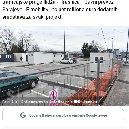
tramvajske pruge Ilidža - Hrasnica' i 'Javni prevoz
Sarajevo - E mobility', po
pet miliona eura dodatnih
sredstava
za svaki projekt.
Foto: A. K. / Radiosarajevo.ba: Radovi na pruzi Ilidža-Hrasnica
Dodajte Radiosarajevo.ba u omiljene Google izvore