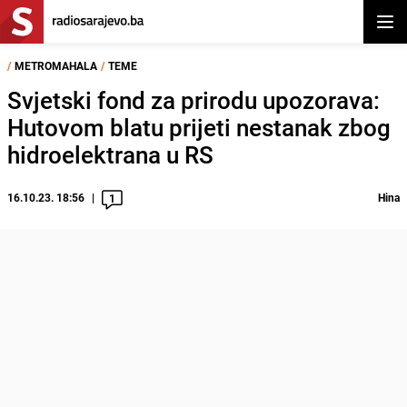
Otvor
/
METROMAHALA
/
TEME
Svjetski fond za prirodu upozorava:
Hutovom blatu prijeti nestanak zbog
hidroelektrana u RS
16.10.23. 18:56
Hina
1