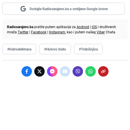
Dodajte Radiosarajevo.ba u omiljene Google izvore
Radiosarajevo.ba
pratite putem aplikacije za
Android
|
iOS
i društvenih
mreža
Twitter
|
Facebook
|
Instagram
, kao i putem našeg
Viber
Chata.
#hidroelektrana
#Hutovo blato
#Trebišnjica