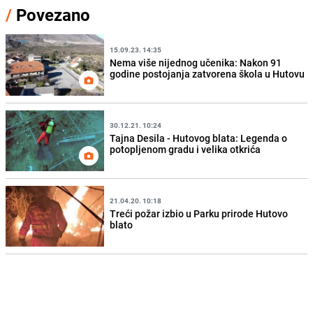
/
Povezano
15.09.23. 14:35
Nema više nijednog učenika: Nakon 91
godine postojanja zatvorena škola u Hutovu
30.12.21. 10:24
Tajna Desila - Hutovog blata: Legenda o
potopljenom gradu i velika otkrića
21.04.20. 10:18
Treći požar izbio u Parku prirode Hutovo
blato