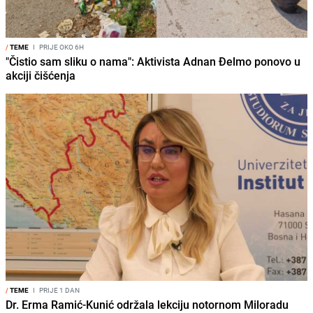
/
TEME
I
PRIJE OKO 6H
"Čistio sam sliku o nama": Aktivista Adnan Đelmo ponovo u
akciji čišćenja
/
TEME
I
PRIJE 1 DAN
Dr. Erma Ramić-Kunić održala lekciju notornom Miloradu