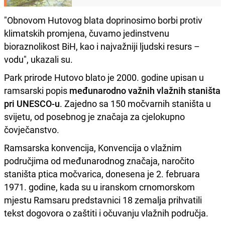
"Obnovom Hutovog blata doprinosimo borbi protiv
klimatskih promjena, čuvamo jedinstvenu
bioraznolikost BiH, kao i najvažniji ljudski resurs –
vodu", ukazali su.
Park prirode Hutovo blato je 2000. godine upisan u
ramsarski popis
međunarodno važnih vlažnih staništa
pri UNESCO-u
. Zajedno sa 150 močvarnih staništa u
svijetu, od posebnog je značaja za cjelokupno
čovječanstvo.
Ramsarska konvencija, Konvencija o vlažnim
područjima od međunarodnog značaja, naročito
staništa ptica močvarica, donesena je 2. februara
1971. godine, kada su u iranskom crnomorskom
mjestu Ramsaru predstavnici 18 zemalja prihvatili
tekst dogovora o zaštiti i očuvanju vlažnih područja.