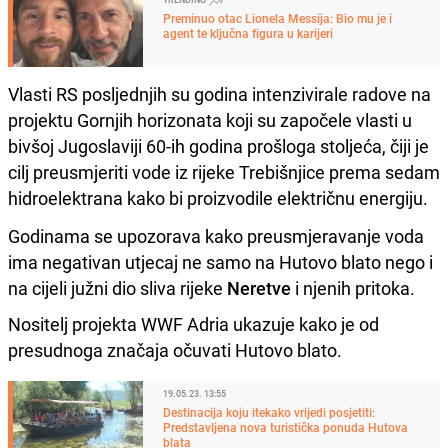
Preminuo otac Lionela Messija: Bio mu je i
agent te ključna figura u karijeri
Vlasti RS posljednjih su godina intenzivirale radove na
projektu Gornjih horizonata koji su započele vlasti u
bivšoj Jugoslaviji 60-ih godina prošloga stoljeća, čiji je
cilj preusmjeriti vode iz rijeke Trebišnjice prema sedam
hidroelektrana kako bi proizvodile električnu energiju.
Godinama se upozorava kako preusmjeravanje voda
ima negativan utjecaj ne samo na Hutovo blato nego i
na cijeli južni dio sliva rijeke
Neretve
i njenih pritoka.
Nositelj projekta WWF Adria ukazuje kako je od
presudnoga značaja očuvati Hutovo blato.
19.05.23. 13:55
Destinacija koju itekako vrijedi posjetiti:
Predstavljena nova turistička ponuda Hutova
blata