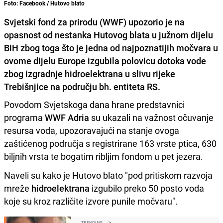
Foto: Facebook / Hutovo blato
Svjetski fond za prirodu (WWF) upozorio je na
opasnost od nestanka Hutovog blata u južnom dijelu
BiH zbog toga što je jedna od najpoznatijih močvara u
ovome dijelu Europe izgubila polovicu dotoka vode
zbog izgradnje hidroelektrana u slivu rijeke
Trebišnjice na području bh. entiteta RS.
Povodom Svjetskoga dana hrane predstavnici
programa
WWF Adria
su ukazali na važnost očuvanje
resursa voda, upozoravajući na stanje ovoga
zaštićenog područja s registrirane 163 vrste ptica, 630
biljnih vrsta te bogatim ribljim fondom u pet jezera.
Naveli su kako je Hutovo blato "pod pritiskom razvoja
mreže
hidroelektrana
izgubilo preko 50 posto voda
koje su kroz različite izvore punile močvaru".
TRENDING