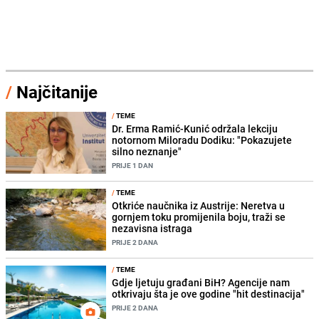
/
Najčitanije
/
TEME
Dr. Erma Ramić-Kunić održala lekciju
notornom Miloradu Dodiku: "Pokazujete
silno neznanje"
PRIJE 1 DAN
/
TEME
Otkriće naučnika iz Austrije: Neretva u
gornjem toku promijenila boju, traži se
nezavisna istraga
PRIJE 2 DANA
/
TEME
Gdje ljetuju građani BiH? Agencije nam
otkrivaju šta je ove godine "hit destinacija"
PRIJE 2 DANA