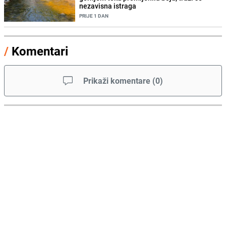
nezavisna istraga
PRIJE 1 DAN
/
Komentari
Prikaži komentare
(
0
)