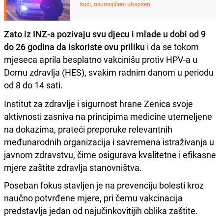
kući, osumnjičeni uhapšen
Zato iz INZ-a pozivaju svu djecu i mlade u dobi od 9
do 26 godina da iskoriste ovu priliku
i da se tokom
mjeseca aprila besplatno vakcinišu protiv HPV-a u
Domu zdravlja (HES), svakim radnim danom u periodu
od 8 do 14 sati.
Institut za zdravlje i sigurnost hrane Zenica svoje
aktivnosti zasniva na principima medicine utemeljene
na dokazima, prateći preporuke relevantnih
međunarodnih organizacija i savremena istraživanja u
javnom zdravstvu, čime osigurava kvalitetne i efikasne
mjere zaštite zdravlja stanovništva.
Poseban fokus stavljen je na prevenciju bolesti kroz
naučno potvrđene mjere, pri čemu vakcinacija
predstavlja jedan od najučinkovitijih oblika zaštite.