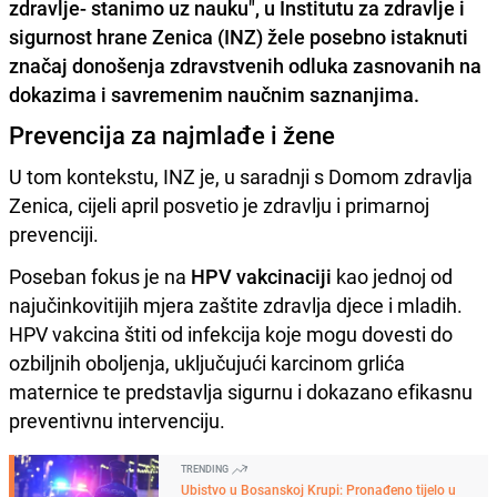
zdravlje- stanimo uz nauku", u Institutu za zdravlje i
sigurnost hrane Zenica (INZ) žele posebno istaknuti
značaj donošenja zdravstvenih odluka zasnovanih na
dokazima i savremenim naučnim saznanjima.
Prevencija za najmlađe i žene
U tom kontekstu, INZ je, u saradnji s Domom zdravlja
Zenica, cijeli april posvetio je zdravlju i primarnoj
prevenciji.
Poseban fokus je na
HPV vakcinaciji
kao jednoj od
najučinkovitijih mjera zaštite zdravlja djece i mladih.
HPV vakcina štiti od infekcija koje mogu dovesti do
ozbiljnih oboljenja, uključujući karcinom grlića
maternice te predstavlja sigurnu i dokazano efikasnu
preventivnu intervenciju.
TRENDING
Ubistvo u Bosanskoj Krupi: Pronađeno tijelo u