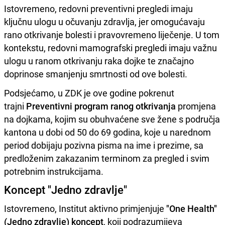
Istovremeno, redovni preventivni pregledi imaju
ključnu ulogu u očuvanju zdravlja, jer omogućavaju
rano otkrivanje bolesti i pravovremeno liječenje. U tom
kontekstu, redovni mamografski pregledi imaju važnu
ulogu u ranom otkrivanju raka dojke te značajno
doprinose smanjenju smrtnosti od ove bolesti.
Podsjećamo, u ZDK je ove godine pokrenut
trajni
Preventivni program ranog otkrivanja
promjena
na dojkama, kojim su obuhvaćene sve žene s područja
kantona u dobi od 50 do 69 godina, koje u narednom
period dobijaju pozivna pisma na ime i prezime, sa
predloženim zakazanim terminom za pregled i svim
potrebnim instrukcijama.
Koncept "Jedno zdravlje"
Istovremeno, Institut aktivno primjenjuje
"One Health"
(Jedno zdravlje) koncept
, koji podrazumijeva