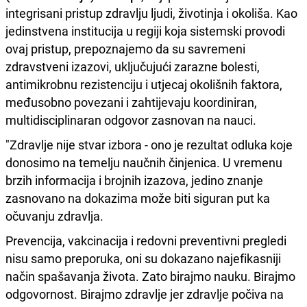
integrisani pristup zdravlju ljudi, životinja i okoliša. Kao
jedinstvena institucija u regiji koja sistemski provodi
ovaj pristup, prepoznajemo da su savremeni
zdravstveni izazovi, uključujući zarazne bolesti,
antimikrobnu rezistenciju i utjecaj okolišnih faktora,
međusobno povezani i zahtijevaju koordiniran,
multidisciplinaran odgovor zasnovan na nauci.
"Zdravlje nije stvar izbora - ono je rezultat odluka koje
donosimo na temelju naučnih činjenica. U vremenu
brzih informacija i brojnih izazova, jedino znanje
zasnovano na dokazima može biti siguran put ka
očuvanju zdravlja.
Prevencija, vakcinacija i redovni preventivni pregledi
nisu samo preporuka, oni su dokazano najefikasniji
način spašavanja života. Zato birajmo nauku. Birajmo
odgovornost. Birajmo zdravlje jer zdravlje počiva na