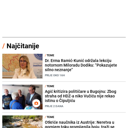
/
Najčitanije
/
TEME
Dr. Erma Ramić-Kunić održala lekciju
notornom Miloradu Dodiku: "Pokazujete
silno neznanje"
PRIJE OKO 16H
/
TEME
Agić kritizira političare u Bugojnu: Zbog
straha od HDZ-a niko Vučiću nije rekao
istinu o Čipuljiću
PRIJE 2 DANA
/
TEME
Otkriće naučnika iz Austrije: Neretva u
gornjem toku promijenila boju, traži se