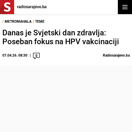
Otvor
/
METROMAHALA
/
TEME
Danas je Svjetski dan zdravlja:
Poseban fokus na HPV vakcinaciji
07.04.26. 08:30
Radiosarajevo.ba
0