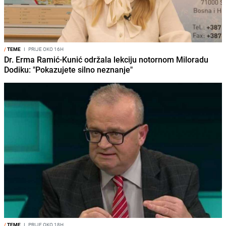
/
TEME
I
PRIJE OKO 16H
Dr. Erma Ramić-Kunić održala lekciju notornom Miloradu
Dodiku: "Pokazujete silno neznanje"
/
TEME
I
PRIJE OKO 18H